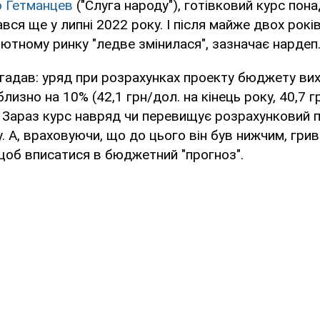
 Гетманцев
("Слуга народу"), готівковий курс пон
ався ще у липні 2022 року. І після майже двох років
ютному ринку "ледве змінилася", зазначає нардеп
нагадав: уряд при розрахунках проекту бюджету вих
лизно на 10% (42,1 грн/дол. на кінець року, 40,7 г
). Зараз курс навряд чи перевищує розрахунковий 
. А, враховуючи, що до цього він був нижчим, гри
 щоб вписатися в бюджетний "прогноз".