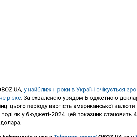
OBOZ.UA,
у найближчі роки в Україні очікується зр
не різке
. За схваленою урядом Бюджетною деклар
кінці цього періоду вартість американської валют
н, тоді як у бюджеті-2024 цей показник становить 4
 долара.
 інформація в нас у
Telegram-каналі
OBOZ.UA та у