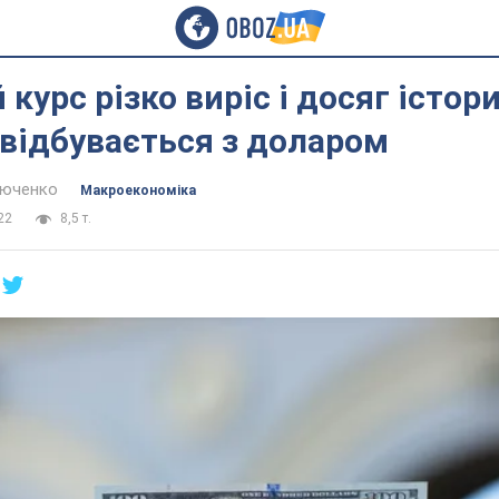
 курс різко виріс і досяг істор
 відбувається з доларом
тюченко
Mакроекономіка
22
8,5 т.