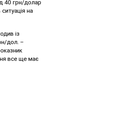
ад 40 грн/долар
 ситуація на
.
одив із
рн/дол. –
показник
вня все ще має