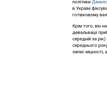
політики
Данило
в Україні фіксув
готівковому вал
Крім того, він 
девальвації приб
середній за рік
середнього року
запас міцності,