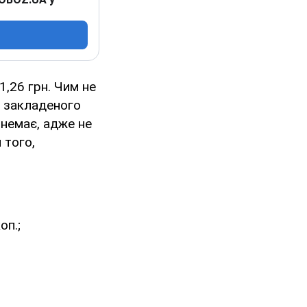
1,26 грн. Чим не
у закладеного
 немає, адже не
 того,
оп.;