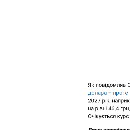
Як повідомляв 
долара – проте 
2027 рік, напри
на рівні 46,4 гр
Очікується курс
Лише перевірена