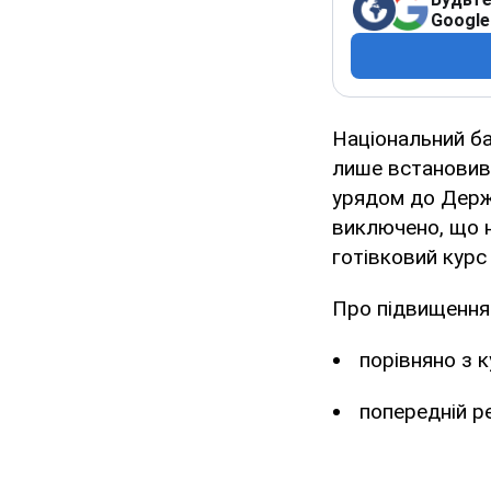
Google
Національний ба
лише встановив 
урядом до Держб
виключено, що н
готівковий курс
Про підвищення
порівняно з к
попередній ре