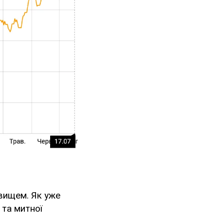
явищем. Як уже
 та митної