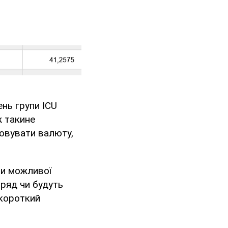
нь групи ICU
ж такине
повувати валюту,
ни можливої
вряд чи будуть
 короткий