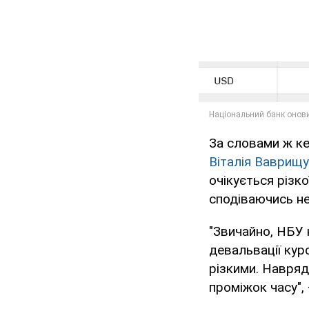
За словами ж ке
Віталія Ваврищ
очікується різк
сподіваючись не
"Звичайно, НБУ 
девальвації кур
різкими. Навряд
проміжок часу",