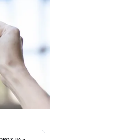
 OBOZ.UA у