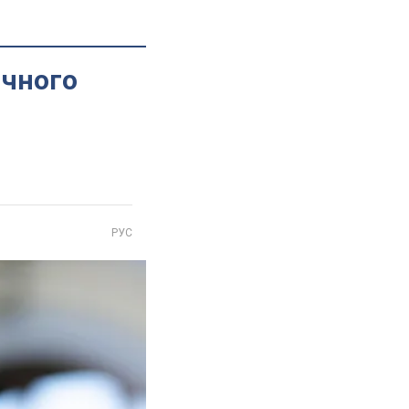
ичного
РУС