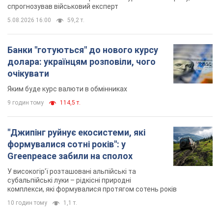
спрогнозував військовий експерт
5.08.2026 16:00
59,2 т.
Банки "готуються" до нового курсу
долара: українцям розповіли, чого
очікувати
Яким буде курс валюти в обмінниках
9 годин тому
114,5 т.
"Джипінг руйнує екосистеми, які
формувалися сотні років": у
Greenpeace забили на сполох
У високогір'ї розташовані альпійські та
субальпійські луки – рідкісні природні
комплекси, які формувалися протягом сотень років
10 годин тому
1,1 т.