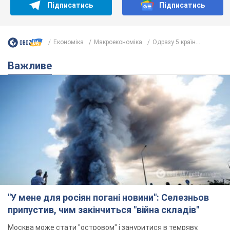
Підписатись
Підписатись
Економіка
Mакроекономіка
Одразу 5 країн...
Важливе
"У мене для росіян погані новини": Селезньов
припустив, чим закінчиться "війна складів"
Москва може стати "островом" і зануритися в темряву,