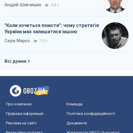
Андрій Шевчишин
6,8 т.
"Коли хочеться помсти": чому стратегія
України має залишатися іншою
Серж Марко
7,3 т.
Всі думки
Про компанію
Команда
Правова інформація
Політика конфіденційності
Реклама на сайті
Документи
Редакційна політика
Журналісти OBOZ.UA на місці