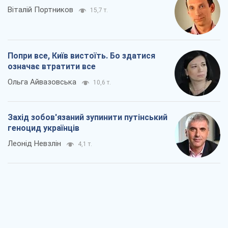
Віталій Портников
15,7 т.
Попри все, Київ вистоїть. Бо здатися
означає втратити все
Ольга Айвазовська
10,6 т.
Захід зобов'язаний зупинити путінський
геноцид українців
Леонід Невзлін
4,1 т.