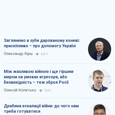
Заглянемо в зуби дарованому коневі:
прискіпливо – про допомогу Україні
Олександр Кірш
6,5 т.
Між жахливою війною і ще гіршим
миром на умовах агресора, або
Безвихідність – теж зброя Росії
Олексій Копитько
5,8 т.
Драбина ескалації війни: до чого нам
треба готуватися