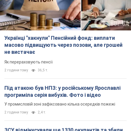
Українці "хакнули" Пенсійний фонд: виплати
масово підвищують через позови, але грошей
не вистачає
Як перераховують пенсії
2 години тому
36,5 т.
Під атакою був НПЗ: у російському Ярославлі
прогриміла серія вибухів. Фото і відео
У промисловій зоні зафіксовано кілька осередків пожежі
2 години тому
2,4 т.
ЗСУ відмінусували ще 1330 окупантів та збили