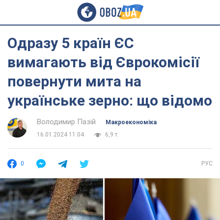
Одразу 5 країн ЄС
вимагають від Єврокомісії
повернути мита на
українське зерно: що відомо
Володимир Пазій
Mакроекономіка
16.01.2024 11:04
6,9 т.
0
РУС