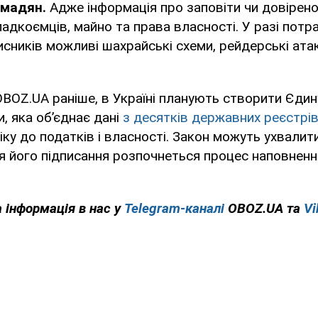
омадян.
Адже інформація про заповіти чи довірено
падкоємців, майно та права власності. У разі потр
сників можливі шахрайські схеми, рейдерські ата
BOZ.UA раніше, в Україні планують створити Єдин
и, яка об’єднає дані
з десятків державних реєстрі
іку до податків і власності. Закон можуть ухвалит
ля його підписання розпочнеться процес наповнення
а інформація в нас у
Telegram-каналі
OBOZ.UA та
Vi