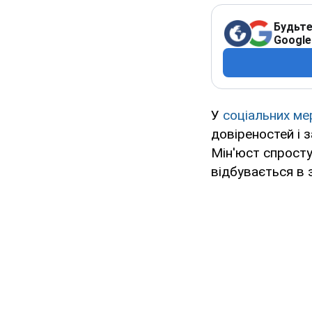
Будьте
Google
У
соціальних м
довіреностей і 
Мін'юст спростув
відбувається в