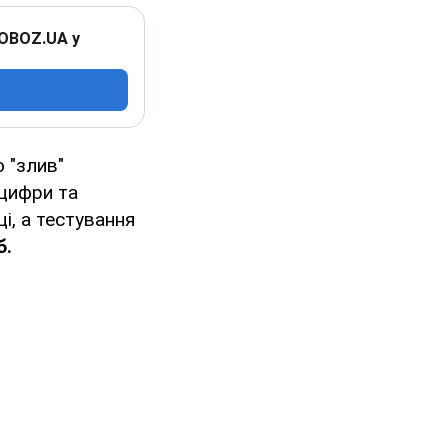
 OBOZ.UA у
 "злив"
нцифри та
ці, а тестування
б.