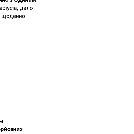
аріусів, дало
і щоденно
ям
ерйозних