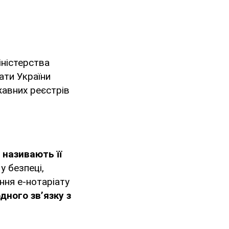
ністерства
ати України
жавних реєстрів
і називають її
у безпеці,
ння е-нотаріату
дного зв’язку з