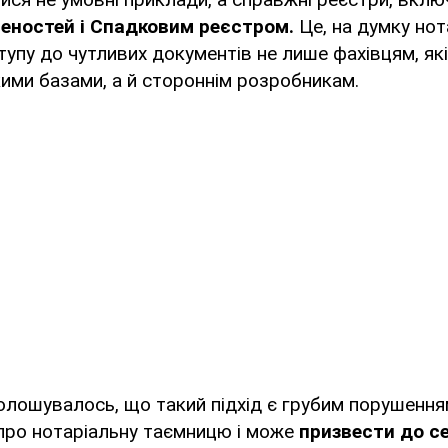
еностей і Спадковим реєстром.
Це, на думку нот
упу до чутливих документів не лише фахівцям, як
ими базами, а й стороннім розробникам.
олошувалось, що такий підхід є грубим порушенн
про нотаріальну таємницю і може
призвести до с