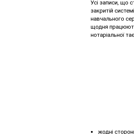
Усі записи, що 
закритій систем
навчального се
щодня працюють 
нотаріальної та
жодні сторон