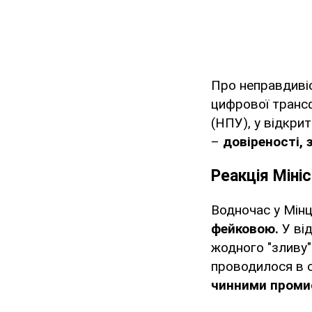
Про неправдиві
цифрової трансф
(НПУ), у відкри
–
довіреності, 
Реакція Міні
Водночас у Мін
фейковою.
У від
жодного "зливу"
проводилося в 
чинними проми