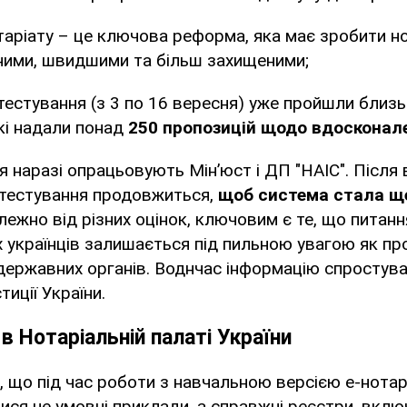
таріату – це ключова реформа, яка має зробити но
ними, швидшими та більш захищеними;
тестування (з 3 по 16 вересня) уже пройшли близ
які надали понад
250 пропозицій щодо вдосконал
ня наразі опрацьовують Мін’юст і ДП "НАІС". Після
 тестування продовжиться,
щоб система стала щ
ежно від різних оцінок, ключовим є те, що питанн
 українців залишається під пильною увагою як пр
і державних органів. Воднчас інформацію спростува
иції України.
в Нотаріальній палаті України
 що під час роботи з навчальною версією е-нотар
ся не умовні приклади, а справжні реєстри, вкл