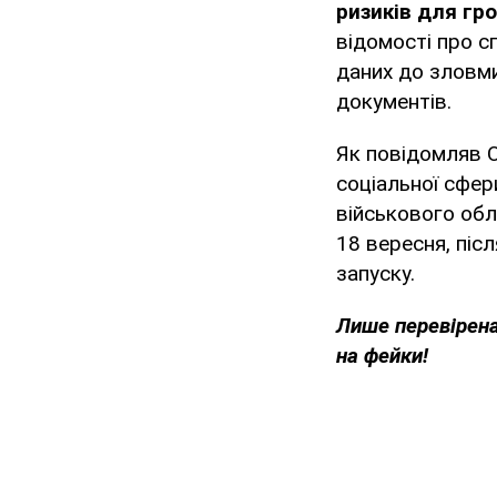
ризиків для гр
відомості про с
даних до зловми
документів.
Як повідомляв O
соціальної сфер
військового обл
18 вересня, піс
запуску.
Лише
перевірен
на фейки!