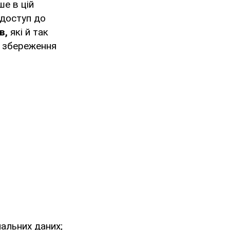
ше в цій
 доступ до
в,
які й так
а збереження
альних даних;