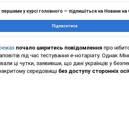
 першими у курсі головного — підпишіться на Новини на
Підписатися
ережах
почало ширитись повідомлення
про нібито
заповітів під час тестування е-нотаріату. Однак Мі
али ці чутки, заявивши, що дані українців у безпе
 закритому середовищі
без доступу сторонніх осі