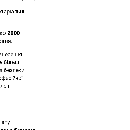
таріальні
ько
2000
ення.
 внесення
е більш
я безпеки
офесійної
ло і
іату
ючно
з Єдиним