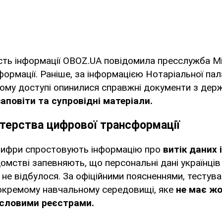
сть інформації OBOZ.UA повідомила пресслужба Мі
ормації. Раніше, за інформацією Нотаріальної пал
тому доступі опинилися справжні документи з дер
заповіти та супровідні матеріали.
стерства цифрової трансформації
цифри спростовують інформацію про
витік даних 
омстві запевняють, що персональні дані українців 
 не відбулося. За офіційними поясненнями, тестува
окремому навчальному середовищі, яке
не має жо
словими реєстрами.