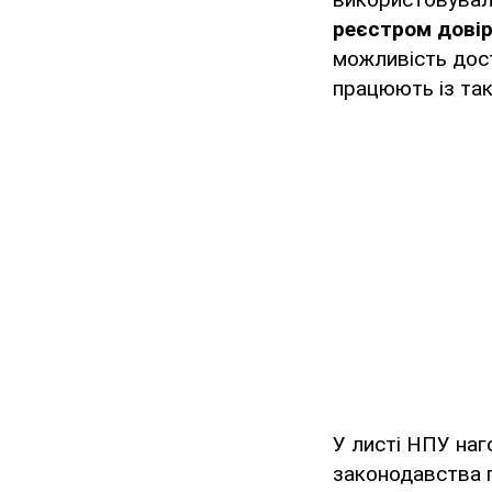
реєстром довір
можливість дост
працюють із так
У листі НПУ наг
законодавства 