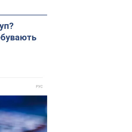
туп?
ебувають
РУС