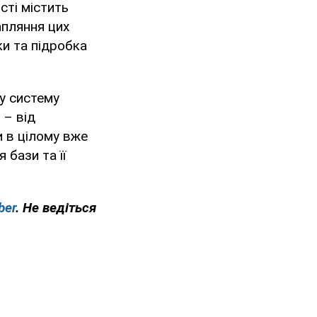
сті містить
апляння цих
ки та підробка
у систему
в
– від
и в цілому вже
 бази та її
ber
. Не ведіться