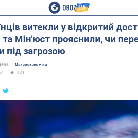
їнців витекли у відкритий дос
та Мін'юст прояснили, чи пер
и під загрозою
цева
Mакроекономіка
57
4,3 т.