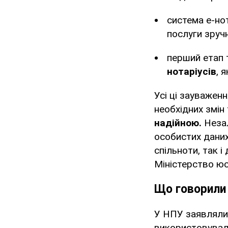
система е-но
послуги зруч
перший етап 
нотаріусів
, 
Усі ці зауважен
необхідних змін
надійною.
Незал
особистих даних
спільноти, так 
Міністерство юст
Що говорили 
У НПУ заявляли,
використовували