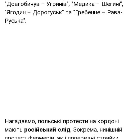
"Довгобичув – Угринів", "Медика – Шегині",
"Ягодин – Дорогуськ" та "Гребенне – Рава-
Руська".
Нагадаємо, польські протести на кордоні
мають
російський слід
. Зокрема, нинішній
протест фермерів, як і попередні страйки