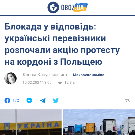
Блокада у відповідь:
українські перевізники
розпочали акцію протесту
на кордоні з Польщею
Ксенія Капустинська
Mакроекономіка
15.02.2024 13:05
12,9 т.
172
РУС