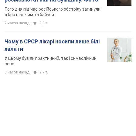
Того дня під час російського обстрілу загинули
її брат, вітчим та бабуся
7 часов назад
9,0 т.
Чому в СРСР лікарі носили лише білі
халати
У цьому був як практичний, так і символічний
сенс
6 часов назад
2,7 т.