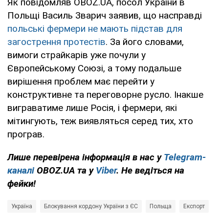
Як повідомляв OBOZ.UA, посол України в
Польщі Василь Зварич заявив, що насправді
польські фермери не мають підстав для
загострення протестів
. За його словами,
вимоги страйкарів уже почули у
Європейському Союзі, а тому подальше
вирішення проблем має перейти у
конструктивне та переговорне русло. Інакше
виграватиме лише Росія, і фермери, які
мітингують, теж виявляться серед тих, хто
програв.
Лише перевірена інформація в нас у
Telegram-
каналі
OBOZ.UA та у
Viber
. Не ведіться на
фейки!
Україна
Блокування кордону України з ЄС
Польща
Експорт