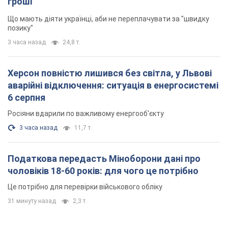
гроші
Що мають діяти українці, аби не переплачувати за "швидку
позику"
3 часа назад
24,8 т.
Херсон повністю лишився без світла, у Львові
аварійні відключення: ситуація в енергосистемі
6 серпня
Росіяни вдарили по важливому енергооб'єкту
3 часа назад
11,7 т.
Податкова передасть Міноборони дані про
чоловіків 18-60 років: для чого це потрібно
Це потрібно для перевірки військового обліку
31 минуту назад
2,3 т.