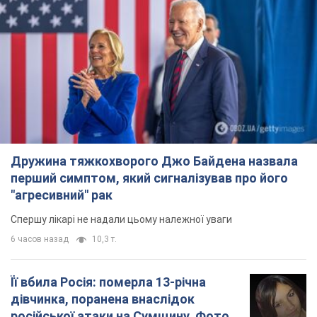
Дружина тяжкохворого Джо Байдена назвала
перший симптом, який сигналізував про його
"агресивний" рак
Спершу лікарі не надали цьому належної уваги
6 часов назад
10,3 т.
Її вбила Росія: померла 13-річна
дівчинка, поранена внаслідок
російської атаки на Сумщину. Фото