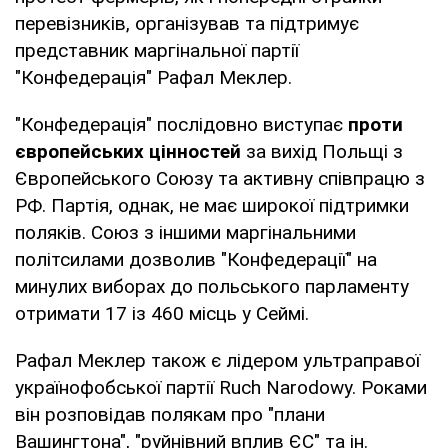
перевізників, організував та підтримує
представник маргінальної партії
"Конфедерація" Рафал Меклер.
"Конфедерація" послідовно виступає
проти
європейських цінностей
за вихід Польщі з
Європейського Союзу та активну співпрацю з
РФ. Партія, однак, не має широкої підтримки
поляків. Союз з іншими маргінальними
політсилами дозволив "Конфедерації" на
минулих виборах до польського парламенту
отримати 17 із 460 місць у Сеймі.
Рафал Меклер також є лідером ультраправої
українофобської партії Ruch Narodowy. Роками
він розповідав полякам про "плани
Вашингтона", "руйнівний вплив ЄС" та ін.