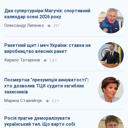
Два супертурніри Магучіх: спортивний
календар осені 2026 року
Олександр Липенко
297
Ракетний щит і меч України: ставка на
виробництво власних ракет
Кирило Татарінов
1,0 т.
Посмертна "презумпція винуватості":
хто дозволив ТЦК судити загиблих
захисників
Марина Ставнійчук
3,2 т.
Росія прагне деморалізувати
український тил. Що варто собі