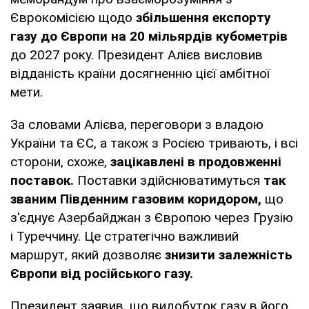
Єврокомісією щодо
збільшення експорту
газу до Європи на 20 мільярдів кубометрів
до 2027 року. Президент Алієв висловив
відданість країни досягненню цієї амбітної
мети.
За словами Алієва, переговори з владою
України та ЄС, а також з Росією тривають, і всі
сторони, схоже,
зацікавлені в продовженні
поставок.
Поставки здійснюватимуться
так
званим Південним газовим коридором,
що
з'єднує Азербайджан з Європою через Грузію
і Туреччину. Це стратегічно важливий
маршрут, який дозволяє
знизити залежність
Європи від російського газу.
Президент заявив, що видобуток газу в його