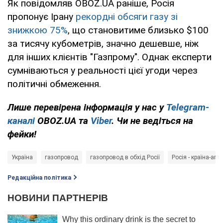
Як повідомляв OBOZ.UA раніше, Росія
пропонує Ірану
рекордні обсяги газу зі
знижкою 75%
, що становитиме близько $100
за тисячу кубометрів, значно дешевше, ніж
для інших клієнтів "Газпрому". Однак експерти
сумніваються у реальності цієї угоди через
політичні обмеження.
Лише перевірена інформація у нас у
Telegram-
каналі
OBOZ.UA та
Viber
. Чи не ведіться на
фейки!
Україна
газопровод
газопровод в обхід Росії
Росія - країна-агр
Редакційна політика