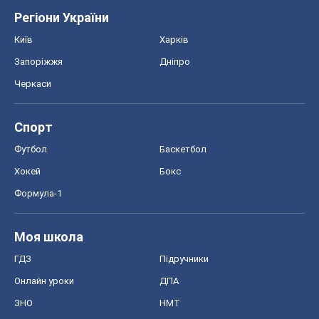
Регіони України
Київ
Харків
Запоріжжя
Дніпро
Черкаси
Спорт
Футбол
Баскетбол
Хокей
Бокс
Формула-1
Моя школа
ГДЗ
Підручники
Онлайн уроки
ДПА
ЗНО
НМТ