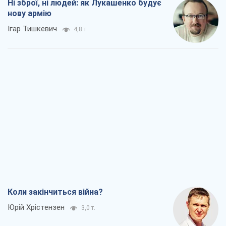
Ні зброї, ні людей: як Лукашенко будує
нову армію
Ігар Тишкевич
4,8 т.
Коли закінчиться війна?
Юрій Хрістензен
3,0 т.