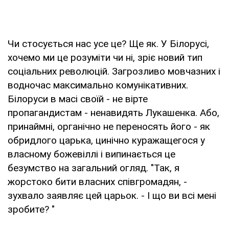
Чи стосується нас усе це? Ще як. У Білорусі,
хочемо ми це розуміти чи ні, зріє новий тип
соціальних революцій. Загрозливо мовчазних і
водночас максимально комунікативних.
Білоруси в масі своїй - не вірте
пропагандистам - ненавидять Лукашенка. Або,
принаймні, органічно не переносять його - як
обридлого царька, цинічно куражащегося у
власному божевіллі і випинається це
безумство на загальний огляд. "Так, я
жорстоко бити власних співгромадян, -
зухвало заявляє цей царьок. - І що ви всі мені
зробите? "