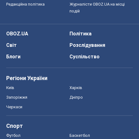
Редакційна політика
Журналісти OBOZ.UA на місці
подій
OBOZ.UA
Політика
Світ
Розслідування
Блоги
Суспільство
Регіони України
Київ
Харків
Запоріжжя
Дніпро
Черкаси
Спорт
Футбол
Баскетбол