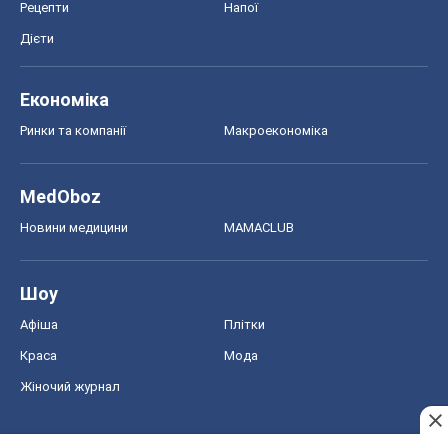
Рецепти
Напої
Дієти
Економіка
Ринки та компанії
Макроекономіка
MedOboz
Новини медицини
MAMACLUB
Шоу
Афіша
Плітки
Краса
Мода
Жіночий журнал