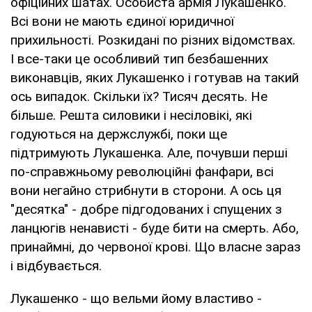
офіційних шатах. Особиста армія Лукашенко.
Всі вони не мають єдиної юридичної
прихильності. Розкидані по різних відомствах.
І все-таки це особливий тип безбашенних
виконавців, яких Лукашенко і готував на такий
ось випадок. Скільки їх? Тисяч десять. Не
більше. Решта силовики і несіловікі, які
годуються на держслужбі, поки ще
підтримують Лукашенка. Але, почувши перші
по-справжньому революційні фанфари, всі
вони негайно стрибнути в сторони. А ось ця
"десятка" - добре підгодованих і спущених з
ланцюгів ненависті - буде бити на смерть. Або,
принаймні, до червоної крові. Що власне зараз
і відбувається.
Лукашенко - що вельми йому властиво -