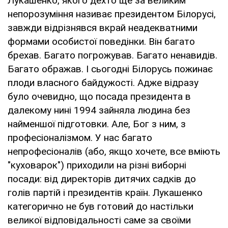
Лукашенко, якого дехто ще за великим
непорозуміння називає президентом Білорусі,
завжди відрізнявся вкрай неадекватними
формами особистої поведінки. Він багато
брехав. Багато погрожував. Багато ненавидів.
Багато ображав. І сьогодні Білорусь пожинає
плоди власного байдужості. Адже відразу
було очевидно, що посада президента в
далекому нині 1994 зайняла людина без
найменшої підготовки. Але, Бог з ним, з
професіоналізмом. У нас багато
непрофесіоналів (або, якщо хочете, все вміють
"куховарок") приходили на різні виборні
посади: від директорів дитячих садків до
голів партій і президентів країн. Лукашенко
категорично не був готовий до настільки
великої відповідальності саме за своїми