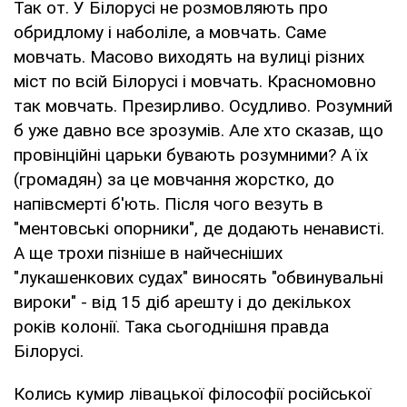
Так от. У Білорусі не розмовляють про
обридлому і наболіле, а мовчать. Саме
мовчать. Масово виходять на вулиці різних
міст по всій Білорусі і мовчать. Красномовно
так мовчать. Презирливо. Осудливо. Розумний
б уже давно все зрозумів. Але хто сказав, що
провінційні царьки бувають розумними? А їх
(громадян) за це мовчання жорстко, до
напівсмерті б'ють. Після чого везуть в
"ментовські опорники", де додають ненависті.
А ще трохи пізніше в найчесніших
"лукашенкових судах" виносять "обвинувальні
вироки" - від 15 діб арешту і до декількох
років колонії. Така сьогоднішня правда
Білорусі.
Колись кумир лівацької філософії російської