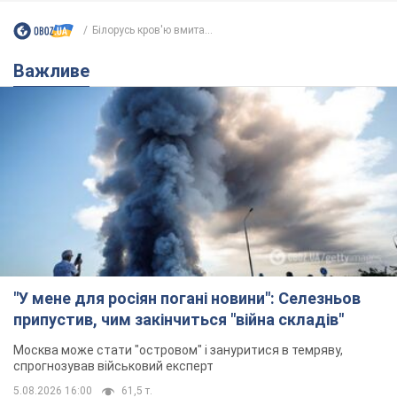
Білорусь кров'ю вмита...
Важливе
"У мене для росіян погані новини": Селезньов
припустив, чим закінчиться "війна складів"
Москва може стати "островом" і зануритися в темряву,
спрогнозував військовий експерт
5.08.2026 16:00
61,5 т.