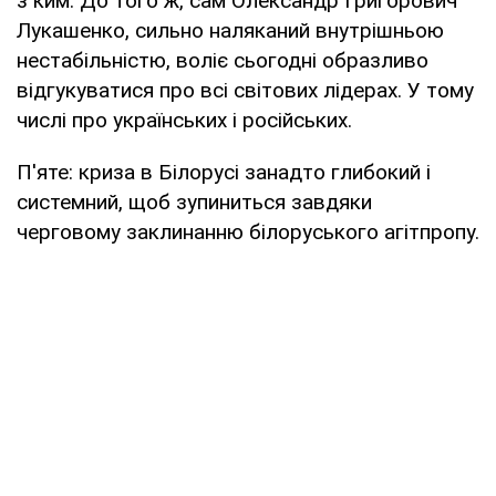
з ким. До того ж, сам Олександр Григорович
Лукашенко, сильно наляканий внутрішньою
нестабільністю, воліє сьогодні образливо
відгукуватися про всі світових лідерах. У тому
числі про українських і російських.
П'яте: криза в Білорусі занадто глибокий і
системний, щоб зупиниться завдяки
черговому заклинанню білоруського агітпропу.