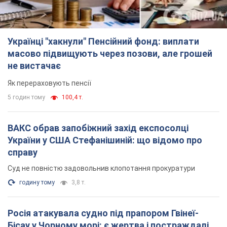
Українці "хакнули" Пенсійний фонд: виплати
масово підвищують через позови, але грошей
не вистачає
Як перераховують пенсії
5 годин тому
100,4 т.
ВАКС обрав запобіжний захід експосолці
України у США Стефанішиній: що відомо про
справу
Суд не повністю задовольнив клопотання прокуратури
годину тому
3,8 т.
Росія атакувала судно під прапором Гвінеї-
Бісау у Чорному морі: є жертва і постраждалі