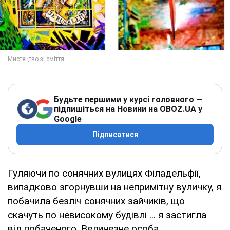
Будьте першими у курсі головного —
підпишіться на Новини на OBOZ.UA у
Google
Підписатися
Гуляючи по сонячних вулицях Філадельфії,
випадково згорнувши на непримітну вуличку, я
побачила безліч сонячних зайчиків, що
скачуть по невисокому будівлі ... я застигла
від побаченого. Величезне особа