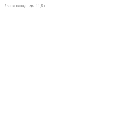
3 часа назад
11,5 т.