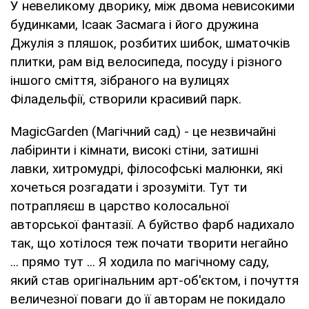
У невеликому дворику, між двома невисокими
будинками, Ісаак Засмага і його дружина
Джулія з пляшок, розбитих шибок, шматочків
плитки, рам від велосипеда, посуду і різного
іншого сміття, зібраного на вулицях
Філадельфії, створили красивий парк.
MagicGarden (Магічний сад) - це незвичайні
лабіринти і кімнати, високі стіни, затишні
лавки, хитромудрі, філософські малюнки, які
хочеться розгадати і зрозуміти. Тут ти
потрапляєш в царство колосальної
авторської фантазії. А буйство фарб надихало
так, що хотілося теж почати творити негайно
... прямо тут ... Я ходила по магічному саду,
який став оригінальним арт-об'єктом, і почуття
величезної поваги до її авторам не покидало