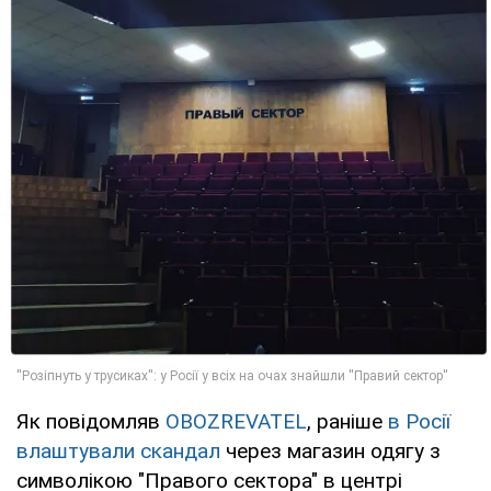
Як повідомляв
OBOZREVATEL
, раніше
в Росії
влаштували скандал
через магазин одягу з
символікою "Правого сектора" в центрі