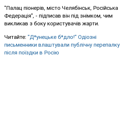
"Палац піонерів, місто Челябінськ, Російська
Федерація", - підписав він під знімком, чим
викликав з боку користувачів жарти.
Читайте:
''Д*унецьке б*дло!'' Одіозні
письменники влаштували публічну перепалку
після поїздки в Росію