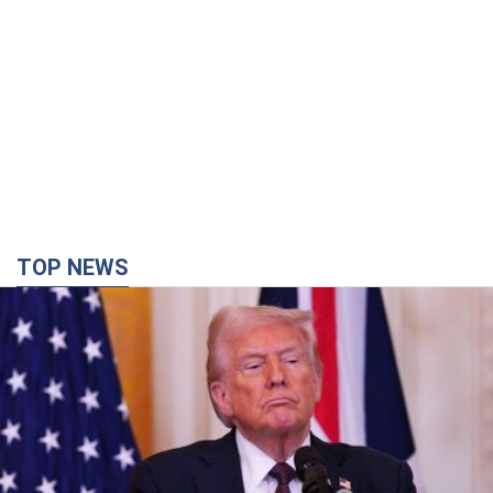
TOP NEWS
Кінець епохи "фактора Трампа": хто насправді
забезпечить Україні захист від російської
балістики. Інтерв’ю з Безсмертним
Володимир Зеленський зустрівся з українським дипломата
та окреслив нове бачення війни та ролі міжнародних
партнерів у боротьбі з Росією