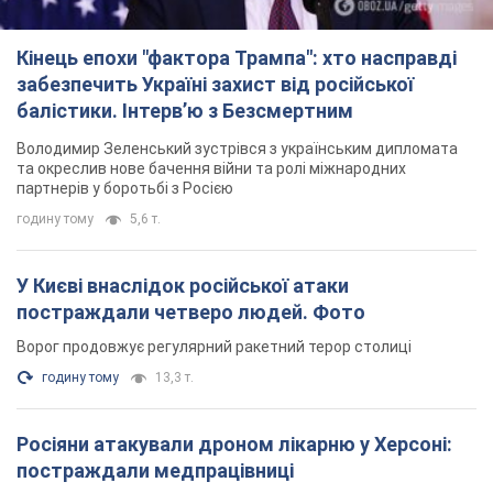
годину тому
5,6 т.
У Києві внаслідок російської атаки
постраждали четверо людей. Фото
Ворог продовжує регулярний ракетний терор столиці
годину тому
13,3 т.
Росіяни атакували дроном лікарню у Херсоні:
постраждали медпрацівниці
Загалом постраждали чотири жінки – і вони не єдині поранені
за добу
7 годин тому
3,3 т.