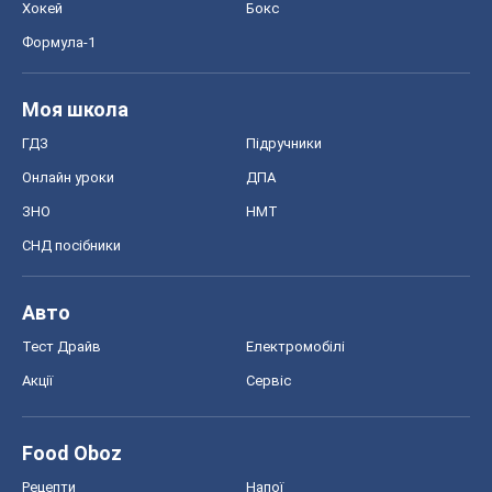
СНД посібники
Авто
Тест Драйв
Електромобілі
Акції
Сервіс
Food Oboz
Рецепти
Напої
Дієти
Економіка
Ринки та компанії
Макроекономіка
MedOboz