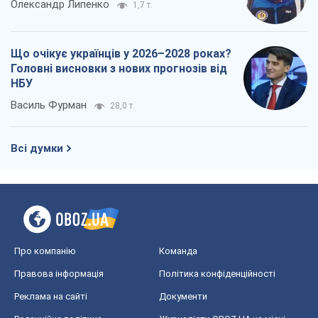
Всі думки
Про компанію
Команда
Правова інформація
Політика конфіденційності
Реклама на сайті
Документи
Редакційна політика
Журналісти OBOZ.UA на місці
подій
OBOZ.UA
Політика
Світ
Розслідування
Блоги
Суспільство