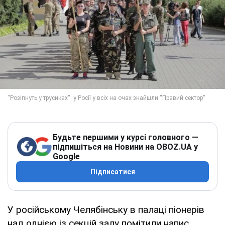
Будьте першими у курсі головного —
підпишіться на Новини на OBOZ.UA у
Google
Підписатися
У російському Челябінську в палаці піонерів
над однією із секцій залу помітили напис