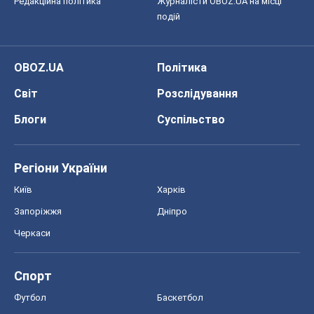
Регіони України
Київ
Харків
Запоріжжя
Дніпро
Черкаси
Спорт
Футбол
Баскетбол
Хокей
Бокс
Формула-1
Моя школа
ГДЗ
Підручники
Онлайн уроки
ДПА
ЗНО
НМТ