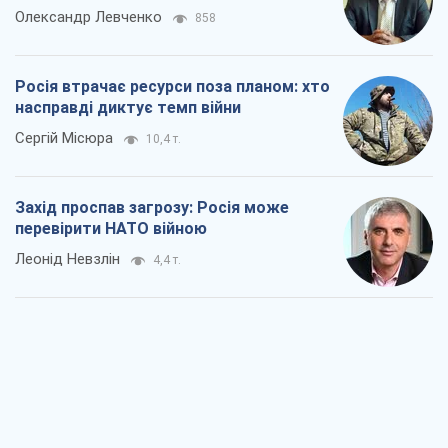
Захід проспав загрозу: Росія може
перевірити НАТО війною
Леонід Невзлін
4,4 т.
"Варта" та "Новатор" витримали
кулеметний обстріл і удар FPV-дрона,
врятувавши життя офіцеру ЗСУ