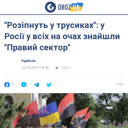
''Розіпнуть у трусиках'': у
Росії у всіх на очах знайшли
''Правий сектор''
Курйози
26.09.2018 18:48
12,6 т.
1
РУС