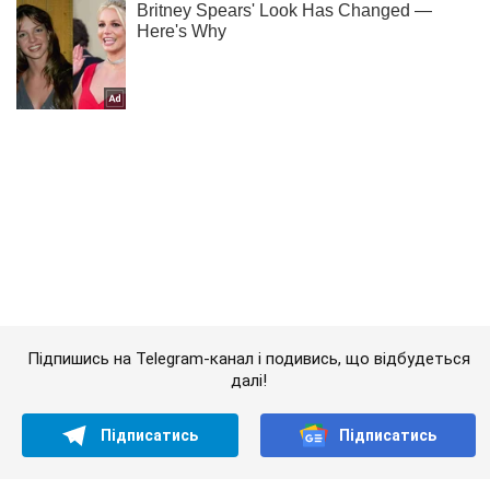
Підпишись на Telegram-канал і подивись, що відбудеться
далі!
Підписатись
Підписатись
Курйози
''Розіпнуть у трусиках'':...
Важливе