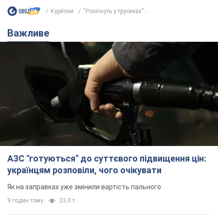
АЗС "готуються" до суттєвого підвищення цін:
українцям розповіли, чого очікувати
Як на заправках уже змінили вартість пального
9 годин тому
23,0 т.
"Білий дім не є власністю Трампа":
суд США зупинив будівництво
бальної зали за $400 млн
Трамп вже заявив, що негайно подасть
апеляцію а це "жахливе рішення"
8 годин тому
1,9 т.