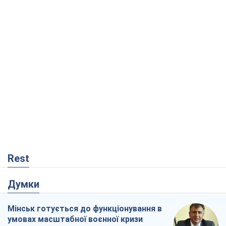
Rest
Думки
Мінськ готується до функціонування в
умовах масштабної воєнної кризи
Олександр Левченко
858
Росія втрачає ресурси поза планом: хто
насправді диктує темп війни
Сергій Місюра
10,4 т.