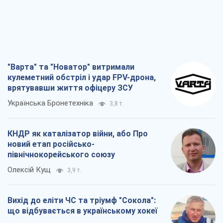
Українська Бронетехніка
3,8 т.
КНДР як каталізатор війни, або Про
новий етап російсько-
північнокорейського союзу
Олексій Кущ
3,9 т.
Вихід до еліти ЧС та тріумф "Сокола":
що відбувається в українському хокеї
Олександр Липенко
1,7 т.
Що очікує українців у 2026–2028 роках?
Головні висновки з нових прогнозів від
НБУ
Василь Фурман
28,0 т.