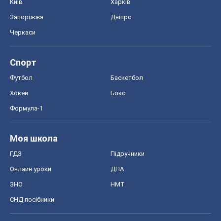
Київ
Харків
Запоріжжя
Дніпро
Черкаси
Спорт
Футбол
Баскетбол
Хокей
Бокс
Формула-1
Моя школа
ГДЗ
Підручники
Онлайн уроки
ДПА
ЗНО
НМТ
СНД посібники