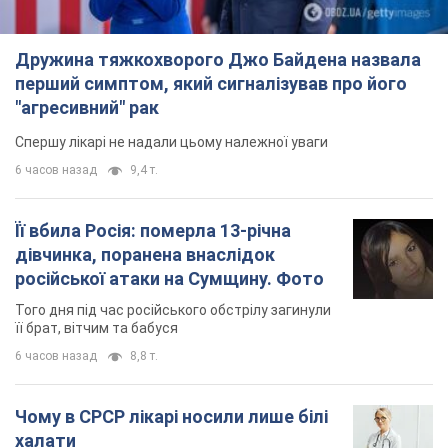
Дружина тяжкохворого Джо Байдена назвала
перший симптом, який сигналізував про його
"агресивний" рак
Спершу лікарі не надали цьому належної уваги
6 часов назад
9,4 т.
Її вбила Росія: померла 13-річна
дівчинка, поранена внаслідок
російської атаки на Сумщину. Фото
Того дня під час російського обстрілу загинули
її брат, вітчим та бабуся
6 часов назад
8,8 т.
Чому в СРСР лікарі носили лише білі
халати