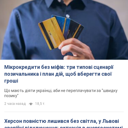
Мікрокредити без міфів: три типові сценарії
позичальника і план дій, щоб вберегти свої
гроші
Що мають діяти українці, аби не переплачувати за "швидку
позику"
2 часа назад
18,5 т.
Херсон повністю лишився без світла, у Львові
аварійні відключення: ситуація в енергосистемі