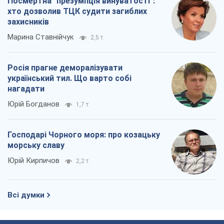
Посмертна "презумпція винуватості":
хто дозволив ТЦК судити загиблих
захисників
Марина Ставнійчук
2,5 т.
Росія прагне деморалізувати
український тил. Що варто собі
нагадати
Юрій Богданов
1,7 т.
Господарі Чорного моря: про козацьку
морську славу
Юрій Кирпичов
2,2 т.
Всі думки