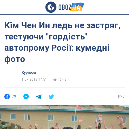
Кім Чен Ин ледь не застряг,
тестуючи "гордість"
автопрому Росії: кумедні
фото
Курйози
1.07.2018 14:51
64,3 т.
79
РУС