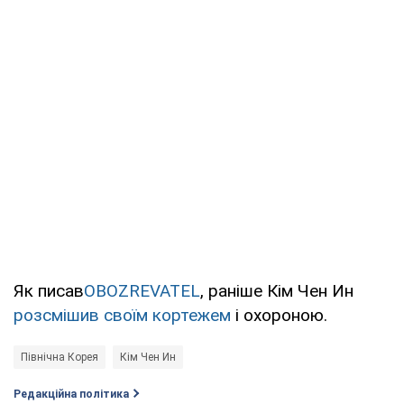
Як писав
OBOZREVATEL
, раніше Кім Чен Ин
розсмішив своїм кортежем
і охороною.
Північна Корея
Кім Чен Ин
Редакційна політика