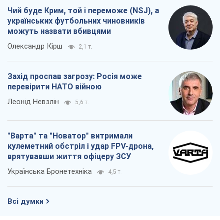
Чий буде Крим, той і переможе (NSJ), а
українських футбольних чиновників
можуть назвати вбивцями
Олександр Кірш
2,1 т.
Захід проспав загрозу: Росія може
перевірити НАТО війною
Леонід Невзлін
5,6 т.
"Варта" та "Новатор" витримали
кулеметний обстріл і удар FPV-дрона,
врятувавши життя офіцеру ЗСУ
Українська Бронетехніка
4,5 т.
Всі думки