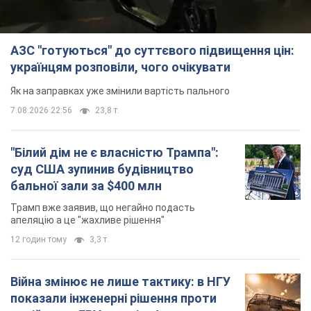
АЗС "готуються" до суттєвого підвищення цін:
українцям розповіли, чого очікувати
Як на заправках уже змінили вартість пального
7.08.2026 22:56
23,8 т.
"Білий дім не є власністю Трампа":
суд США зупинив будівництво
бальної зали за $400 млн
Трамп вже заявив, що негайно подасть
апеляцію а це "жахливе рішення"
12 годин тому
3,3 т.
Війна змінює не лише тактику: в НГУ
показали інженерні рішення проти