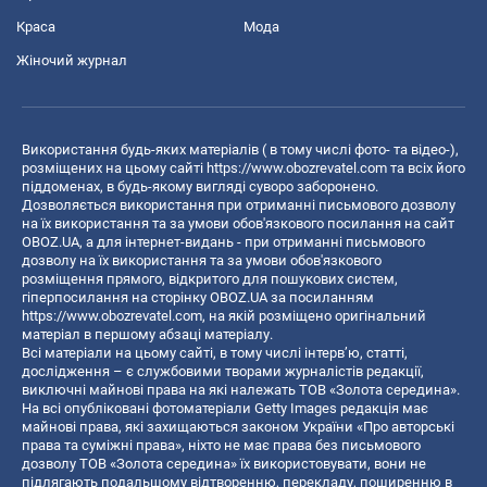
Краса
Мода
Жіночий журнал
Використання будь-яких матеріалів ( в тому числі фото- та відео-),
розміщених на цьому сайті
https://www.obozrevatel.com
та всіх його
піддоменах, в будь-якому вигляді суворо заборонено.
Дозволяється використання при отриманні письмового дозволу
на їх використання та за умови обов'язкового посилання на сайт
OBOZ.UA, а для інтернет-видань - при отриманні письмового
дозволу на їх використання та за умови обов'язкового
розміщення прямого, відкритого для пошукових систем,
гіперпосилання на сторінку OBOZ.UA за посиланням
https://www.obozrevatel.com
, на якій розміщено оригінальний
матеріал в першому абзаці матеріалу.
Всі матеріали на цьому сайті, в тому числі інтерв’ю, статті,
дослідження – є службовими творами журналістів редакції,
виключні майнові права на які належать ТОВ «Золота середина».
На всі опубліковані фотоматеріали Getty Images редакція має
майнові права, які захищаються законом України «Про авторські
права та суміжні права», ніхто не має права без письмового
дозволу ТОВ «Золота середина» їх використовувати, вони не
підлягають подальшому відтворенню, перекладу, поширенню в