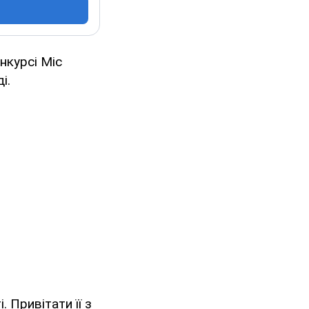
нкурсі Міс
і.
 Привітати її з