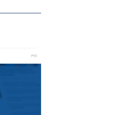
ю
РУС