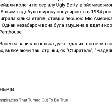
ийшли колеги по серіалу Ugly Betty, в зйомках яко
 Вільямс здобула широку популярність в 1984 році
виграла кілька етапів, ставши першою Міс Америк
 Однак незабаром вона була змушена віддати коро
Penthouse.
 Ванесса записала кілька дуже вдалих платівок і з
, включаючи такі стрічки, як "Стиратель", "Різдвян
и