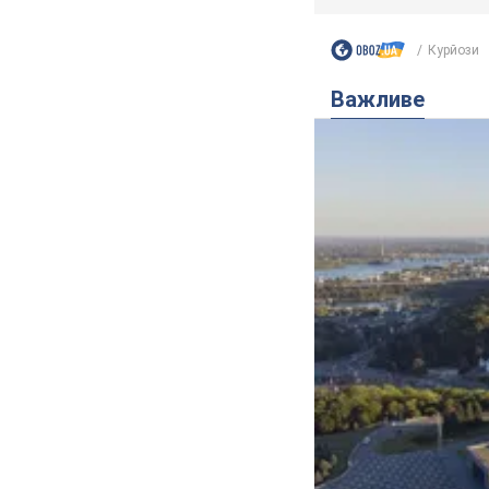
Курйози
Важливе