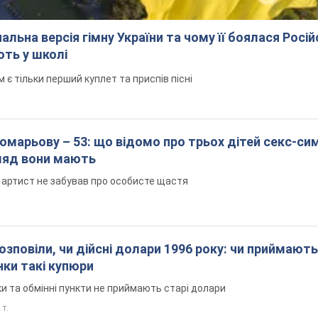
альна версія гімну України та чому її боялася Росій
ють у школі
 тільки перший куплет та приспів пісні
марьову – 53: що відомо про трьох дітей секс-си
гляд вони мають
 артист не забував про особисте щастя
озповіли, чи дійсні долари 1996 року: чи приймають
нки такі купюри
и та обмінні пункти не приймають старі долари
 т.