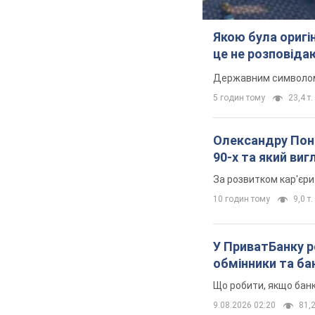
Якою була оригін
це не розповіда
Державним символом є
5 годин тому
23,4 т.
Олександру Поно
90-х та який ви
За розвитком кар'єри
10 годин тому
9,0 т.
У ПриватБанку р
обмінники та ба
Що робити, якщо банк
9.08.2026 02:20
81,2