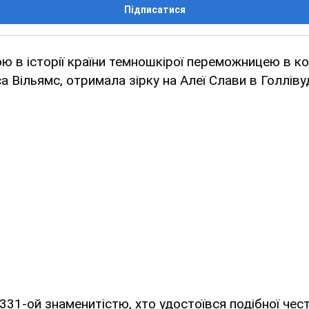
Підписатися
 в історії країни темношкірої переможницею в ко
а Вільямс, отримала зірку на Алеї Слави в Голлівуд
31-ой знаменитістю, хто удостоївся подібної честі.