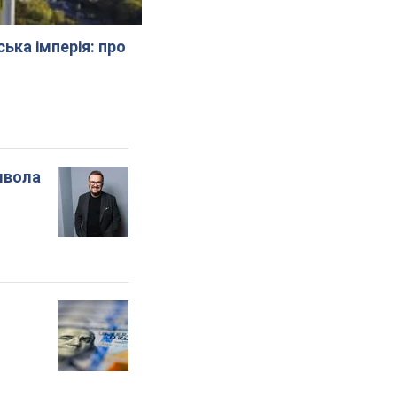
ська імперія: про
мвола