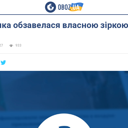
ка обзавелася власною зірко
27
933