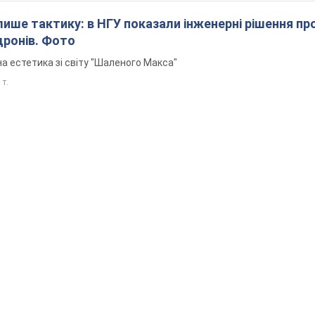
 лише тактику: в НГУ показали інженерні рішення пр
дронів. Фото
а естетика зі світу "Шаленого Макса"
 т.