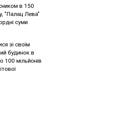
сником в 150
, "Палац Лева"
ордні суми
ся зі своїм
ий будинок в
о 100 мільйонів
ітової