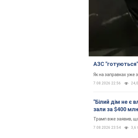
АЗС "готуються"
Як на заправках уже 
7.08.2026 22:56
24,0
"Білий дім не є
зали за $400 мл
Трамп вже заявив, що
7.08.2026 23:54
3,6 