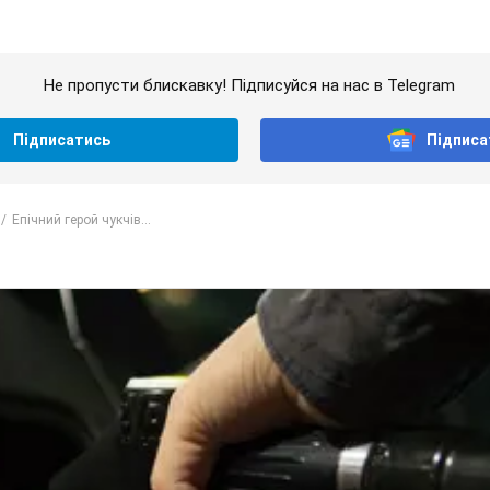
Не пропусти блискавку! Підписуйся на нас в Telegram
Підписатись
Підписа
Епічний герой чукчів...