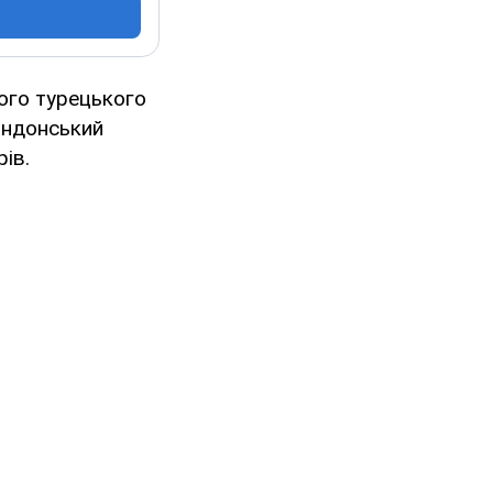
ого турецького
ондонський
ів.