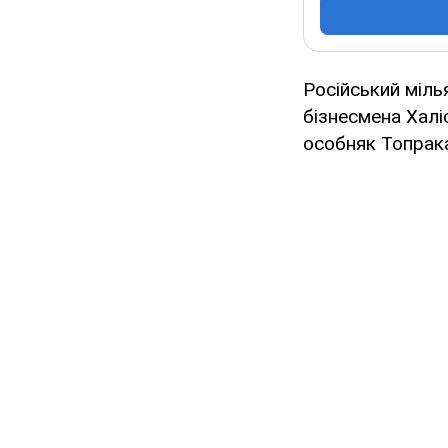
Російський міл
бізнесмена Хал
особняк Топрака