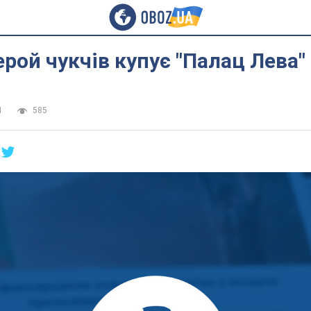
ерой чукчів купує "Палац Лева"
1
585