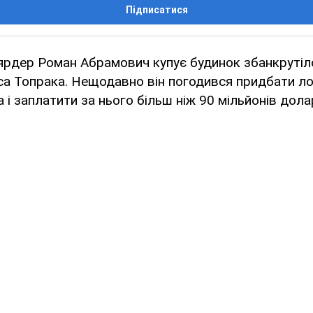
Підписатися
ьярдер Роман Абрамович купує будинок збанкрутіл
іса Топрака. Нещодавно він погодився придбати л
 і заплатити за нього більш ніж 90 мільйонів долар