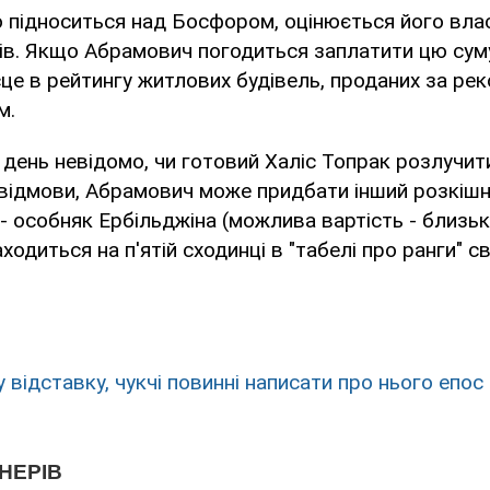
о підноситься над Босфором, оцінюється його вла
ів. Якщо Абрамович погодиться заплатити цю суму
це в рейтингу житлових будівель, проданих за рек
м.
 день невідомо, чи готовий Халіс Топрак розлучити
 відмови, Абрамович може придбати інший розкішн
- особняк Ербільджіна (можлива вартість - близьк
ходиться на п'ятій сходинці в "табелі про ранги" св
 відставку, чукчі повинні написати про нього епос