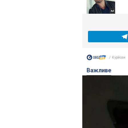
Курйози
Важливе