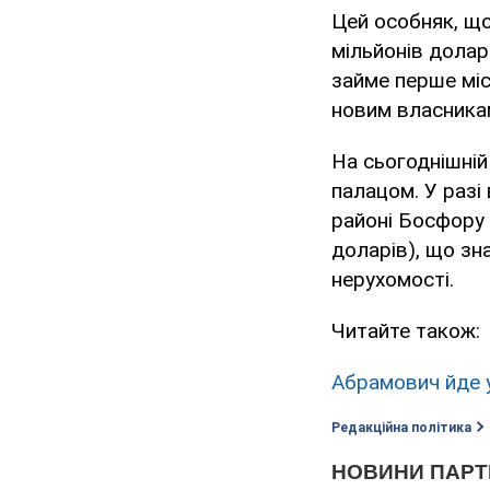
Цей особняк, щ
мільйонів долар
займе перше міс
новим власника
На сьогоднішній
палацом. У разі
районі Босфору 
доларів), що зна
нерухомості.
Читайте також:
Абрамович йде у
Редакційна політика