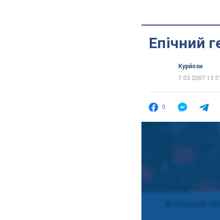
Епічний г
Курйози
7.03.2007 13:5
0