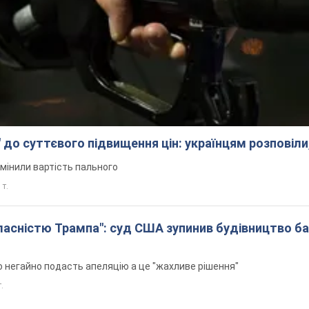
 до суттєвого підвищення цін: українцям розповіли
змінили вартість пального
 т.
 власністю Трампа": суд США зупинив будівництво б
н
 негайно подасть апеляцію а це "жахливе рішення"
т.