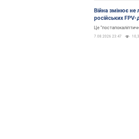
Війна змінює не
російських FPV-
Це "постапокаліптичн
7.08.2026 23:47
10,3