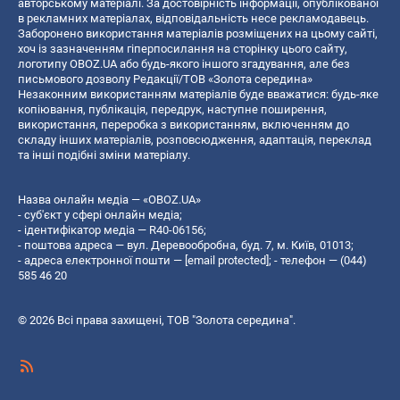
авторському матеріалі. За достовірність інформації, опублікованої
в рекламних матеріалах, відповідальність несе рекламодавець.
Заборонено використання матеріалів розміщених на цьому сайті,
хоч із зазначенням гіперпосилання на сторінку цього сайту,
логотипу OBOZ.UA або будь-якого іншого згадування, але без
письмового дозволу Редакції/ТОВ «Золота середина»
Незаконним використанням матеріалів буде вважатися: будь-яке
копiювання, публiкацiя, передрук, наступне поширення,
використання, переробка з використанням, включенням до
складу інших матеріалів, розповсюдження, адаптація, переклад
та інші подібні зміни матеріалу.
Назва онлайн медіа — «OBOZ.UA»
- суб'єкт у сфері онлайн медіа;
- ідентифікатор медіа — R40-06156;
- поштова адреса — вул. Деревообробна, буд. 7, м. Київ, 01013;
- адреса електронної пошти —
[email protected]
; - телефон — (044)
585 46 20
© 2026 Всі права захищені, ТОВ "Золота середина".