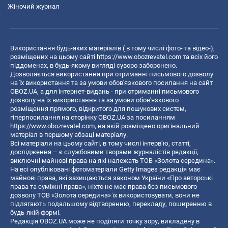
Жіночий журнал
Використання будь-яких матеріалів ( в тому числі фото- та відео-),
розміщених на цьому сайті
https://www.obozrevatel.com
та всіх його
піддоменах, в будь-якому вигляді суворо заборонено.
Дозволяється використання при отриманні письмового дозволу
на їх використання та за умови обов'язкового посилання на сайт
OBOZ.UA, а для інтернет-видань - при отриманні письмового
дозволу на їх використання та за умови обов'язкового
розміщення прямого, відкритого для пошукових систем,
гіперпосилання на сторінку OBOZ.UA за посиланням
https://www.obozrevatel.com
, на якій розміщено оригінальний
матеріал в першому абзаці матеріалу.
Всі матеріали на цьому сайті, в тому числі інтерв’ю, статті,
дослідження – є службовими творами журналістів редакції,
виключні майнові права на які належать ТОВ «Золота середина».
На всі опубліковані фотоматеріали Getty Images редакція має
майнові права, які захищаються законом України «Про авторські
права та суміжні права», ніхто не має права без письмового
дозволу ТОВ «Золота середина» їх використовувати, вони не
підлягають подальшому відтворенню, перекладу, поширенню в
будь-якій формі.
Редакція OBOZ.UA може не поділяти точку зору, викладену в