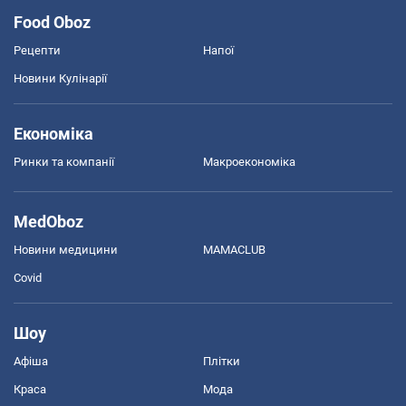
Food Oboz
Рецепти
Напої
Новини Кулінарії
Економіка
Ринки та компанії
Макроекономіка
MedOboz
Новини медицини
MAMACLUB
Covid
Шоу
Афіша
Плітки
Краса
Мода