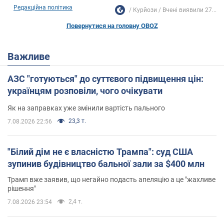
Редакційна політика
Курйози
Вчені виявили 27...
Повернутися на головну OBOZ
Важливе
АЗС "готуються" до суттєвого підвищення цін:
українцям розповіли, чого очікувати
Як на заправках уже змінили вартість пального
23,3 т.
7.08.2026 22:56
"Білий дім не є власністю Трампа": суд США
зупинив будівництво бальної зали за $400 млн
Трамп вже заявив, що негайно подасть апеляцію а це "жахливе
рішення"
2,4 т.
7.08.2026 23:54