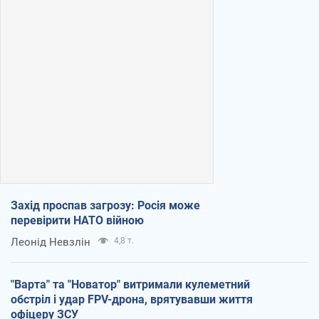
Захід проспав загрозу: Росія може
перевірити НАТО війною
Леонід Невзлін
4,8 т.
"Варта" та "Новатор" витримали кулеметний
обстріл і удар FPV-дрона, врятувавши життя
офіцеру ЗСУ