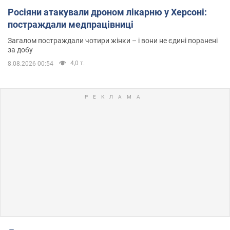
Росіяни атакували дроном лікарню у Херсоні:
постраждали медпрацівниці
Загалом постраждали чотири жінки – і вони не єдині поранені
за добу
4,0 т.
8.08.2026 00:54