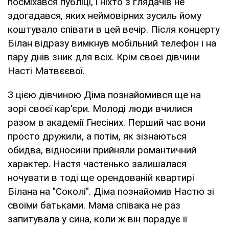
посміхався публіці, і ніхто з глядачів не
здогадався, яких неймовірних зусиль йому
коштувало співати в цей вечір. Після концерту
Білан відразу вимкнув мобільний телефон і на
пару днів зник для всіх. Крім своєї дівчини
Насті Матвєєвої.
З цією дівчиною Діма познайомився ще на
зорі своєї кар'єри. Молоді люди вчилися
разом в академії Гнесіних. Перший час вони
просто дружили, а потім, як зізнаються
обидва, відносини прийняли романтичний
характер. Настя частенько залишалася
ночувати в тоді ще орендованій квартирі
Білана на "Соколі". Діма познайомив Настю зі
своїми батьками. Мама співака не раз
запитувала у сина, коли ж він порадує її