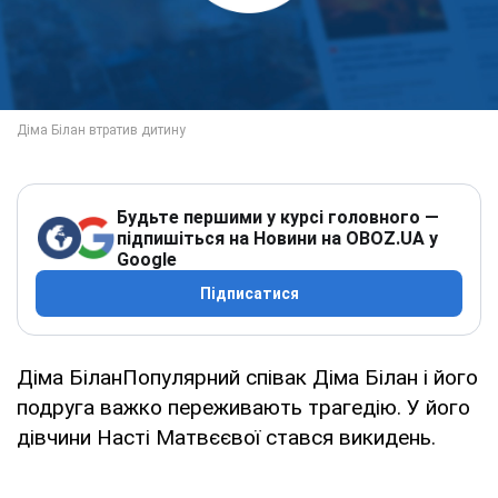
Будьте першими у курсі головного —
підпишіться на Новини на OBOZ.UA у
Google
Підписатися
Діма БіланПопулярний співак Діма Білан і його
подруга важко переживають трагедію. У його
дівчини Насті Матвєєвої стався викидень.