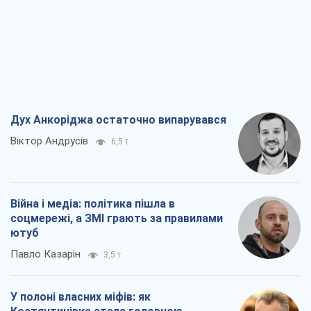
Дух Анкоріджа остаточно випарувався
Віктор Андрусів
6,5 т.
Війна і медіа: політика пішла в
соцмережі, а ЗМІ грають за правилами
ютуб
Павло Казарін
3,5 т.
У полоні власних міфів: як