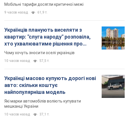
Мобільні тарифи досягли критичної межі
9 часов назад
61,9 т.
Українців планують виселяти з
квартир: "слуга народу" розповіла,
хто ухвалюватиме рішення про
знесення будинків
Чому хочуть зносити оселі українців
10 часов назад
57,5 т.
Українці масово купують дорогі нові
авто: скільки коштує
найпопулярніша модель
Які марки автомобілів воліють купувати
мешканці України
10 часов назад
37,1 т.