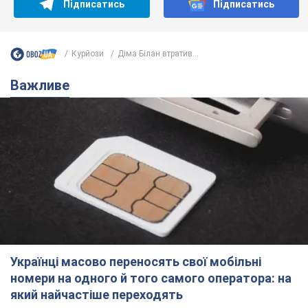
Підписатись
Підписатись
Курйози
Діма Білан втратив...
Важливе
Українці масово переносять свої мобільні
номери на одного й того самого оператора: на
який найчастіше переходять