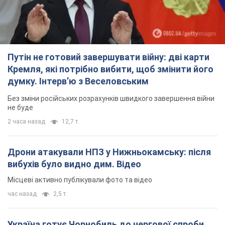
Путін не готовий завершувати війну: дві карти
Кремля, які потрібно вибити, щоб змінити його
думку. Інтерв’ю з Веселовським
Без зміни російських розрахунків швидкого завершення війни
не буде
2 часа назад
12,7 т.
Дрони атакували НПЗ у Нижньокамську: після
вибухів було видно дим. Відео
Місцеві активно публікували фото та відео
час назад
2,5 т.
Україна готує Чорнобиль до чергової спроби