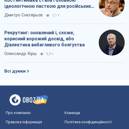
Костянтинівка стала головною
ідеологічною пасткою для російських
окупантів
Дмитро Снєгирьов
7,1 т.
Рекрутинг: оновлений і, схоже,
корисний ворожий досвід, або
Діалектика вибагливого боягузтва
Олександр Кірш
5,9 т.
Всі думки
Про компанію
Команда
Правова інформація
Політика конфіденційності