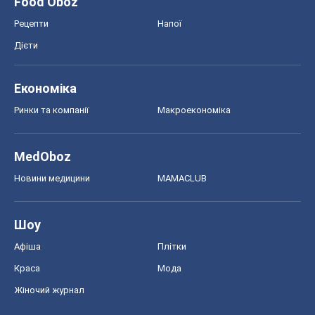
Food Oboz
Рецепти
Напої
Дієти
Економіка
Ринки та компанії
Макроекономіка
MedOboz
Новини медицини
MAMACLUB
Шоу
Афіша
Плітки
Краса
Мода
Жіночий журнал