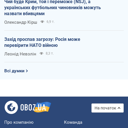
Чий буде Крим, той і переможе (NSJ), а
українських футбольних чиновників можуть
назвати вбивцями
Олександр Кірш
6,9 т.
Захід проспав загрозу: Росія може
перевірити НАТО війною
Леонід Невзлін
8,3 т.
Всі думки
На початок
Про компанію
Команда