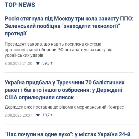
TOP NEWS
Росія стягнула під Москву три кола захисту ППО:
Зеленський пообіцяв "знаходити технології"
протидії
Президент заявив, що навіть посилена система
протиповітряної оборони РФ не гарантує захисту від
українських ударів
39,6 т.
8.08.2026 21:30
Україна придбала у Туреччини 70 балістичних
ракет і багато іншого озброєння: у Держдепі
США оприлюднили список
Держдеп вже поставив до відома американський Конгрес
10,7 т.
8.08.2026 20:37
"Нас почули на одне вухо": у містах України 24-й