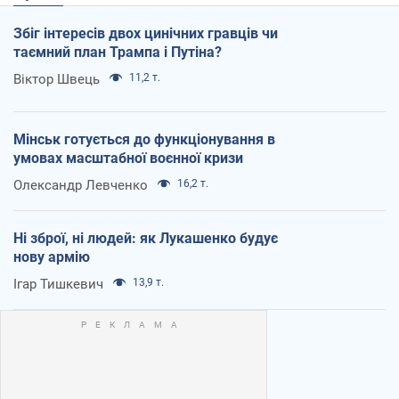
Збіг інтересів двох цинічних гравців чи
таємний план Трампа і Путіна?
Віктор Швець
11,2 т.
Мінськ готується до функціонування в
умовах масштабної воєнної кризи
Олександр Левченко
16,2 т.
Ні зброї, ні людей: як Лукашенко будує
нову армію
Ігар Тишкевич
13,9 т.