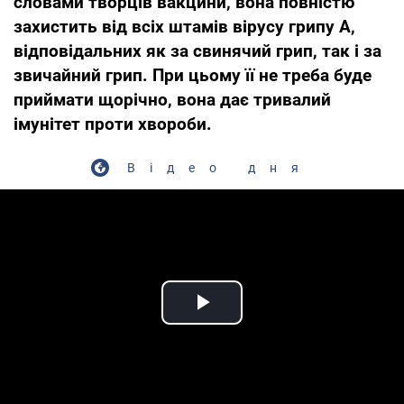
словами творців вакцини, вона повністю
захистить від всіх штамів вірусу грипу А,
відповідальних як за свинячий грип, так і за
звичайний грип. При цьому її не треба буде
приймати щорічно, вона дає тривалий
імунітет проти хвороби.
Відео дня
Play Video