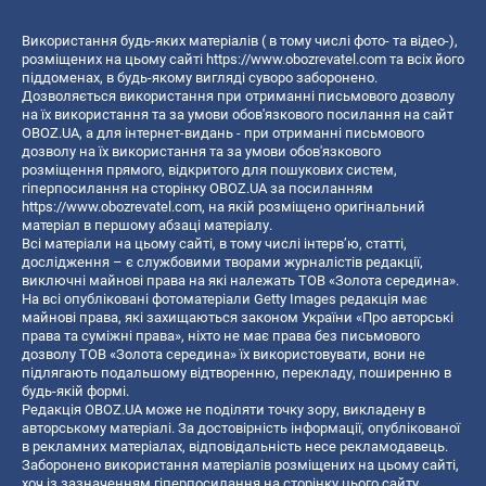
Використання будь-яких матеріалів ( в тому числі фото- та відео-),
розміщених на цьому сайті
https://www.obozrevatel.com
та всіх його
піддоменах, в будь-якому вигляді суворо заборонено.
Дозволяється використання при отриманні письмового дозволу
на їх використання та за умови обов'язкового посилання на сайт
OBOZ.UA, а для інтернет-видань - при отриманні письмового
дозволу на їх використання та за умови обов'язкового
розміщення прямого, відкритого для пошукових систем,
гіперпосилання на сторінку OBOZ.UA за посиланням
https://www.obozrevatel.com
, на якій розміщено оригінальний
матеріал в першому абзаці матеріалу.
Всі матеріали на цьому сайті, в тому числі інтерв’ю, статті,
дослідження – є службовими творами журналістів редакції,
виключні майнові права на які належать ТОВ «Золота середина».
На всі опубліковані фотоматеріали Getty Images редакція має
майнові права, які захищаються законом України «Про авторські
права та суміжні права», ніхто не має права без письмового
дозволу ТОВ «Золота середина» їх використовувати, вони не
підлягають подальшому відтворенню, перекладу, поширенню в
будь-якій формі.
Редакція OBOZ.UA може не поділяти точку зору, викладену в
авторському матеріалі. За достовірність інформації, опублікованої
в рекламних матеріалах, відповідальність несе рекламодавець.
Заборонено використання матеріалів розміщених на цьому сайті,
хоч із зазначенням гіперпосилання на сторінку цього сайту,