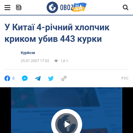
У Китаї 4-річний хлопчик
криком убив 443 курки
Курйози
25.01.2007 17:02
1,6 т.
0
РУС