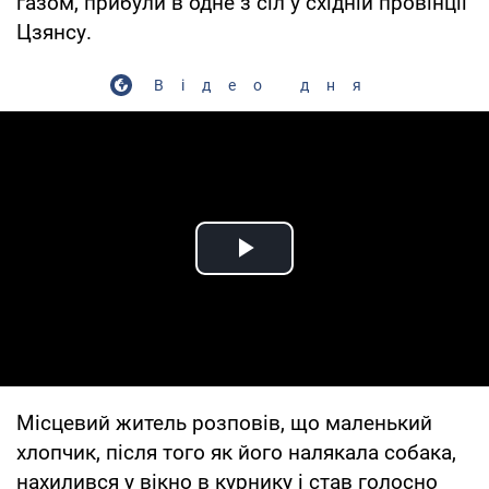
газом, прибули в одне з сіл у східній провінції
Цзянсу.
Відео дня
Play Video
Місцевий житель розповів, що маленький
хлопчик, після того як його налякала собака,
нахилився у вікно в курнику і став голосно