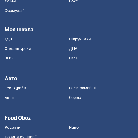
Хокей
Бокс
Формула-1
Моя школа
ГДЗ
Підручники
Онлайн уроки
ДПА
ЗНО
НМТ
Авто
Тест Драйв
Електромобілі
Акції
Сервіс
Food Oboz
Рецепти
Напої
Новини Кулінарії