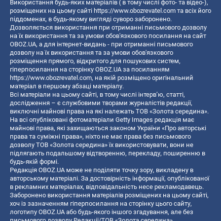
Використання будь-яких матеріалів ( в тому числі фото- та відео-),
розміщених на цьому сайті
https://www.obozrevatel.com
та всіх його
піддоменах, в будь-якому вигляді суворо заборонено.
Дозволяється використання при отриманні письмового дозволу
на їх використання та за умови обов'язкового посилання на сайт
OBOZ.UA, а для інтернет-видань - при отриманні письмового
дозволу на їх використання та за умови обов'язкового
розміщення прямого, відкритого для пошукових систем,
гіперпосилання на сторінку OBOZ.UA за посиланням
https://www.obozrevatel.com
, на якій розміщено оригінальний
матеріал в першому абзаці матеріалу.
Всі матеріали на цьому сайті, в тому числі інтерв’ю, статті,
дослідження – є службовими творами журналістів редакції,
виключні майнові права на які належать ТОВ «Золота середина».
На всі опубліковані фотоматеріали Getty Images редакція має
майнові права, які захищаються законом України «Про авторські
права та суміжні права», ніхто не має права без письмового
дозволу ТОВ «Золота середина» їх використовувати, вони не
підлягають подальшому відтворенню, перекладу, поширенню в
будь-якій формі.
Редакція OBOZ.UA може не поділяти точку зору, викладену в
авторському матеріалі. За достовірність інформації, опублікованої
в рекламних матеріалах, відповідальність несе рекламодавець.
Заборонено використання матеріалів розміщених на цьому сайті,
хоч із зазначенням гіперпосилання на сторінку цього сайту,
логотипу OBOZ.UA або будь-якого іншого згадування, але без
письмового дозволу Редакції/ТОВ «Золота середина»