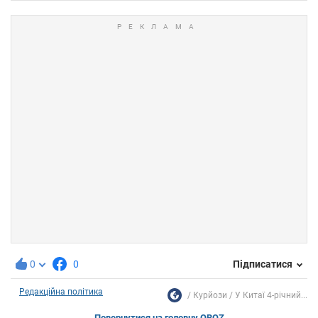
0
0
Підписатися
Редакційна політика
Курйози
У Китаї 4-річний...
Повернутися на головну OBOZ