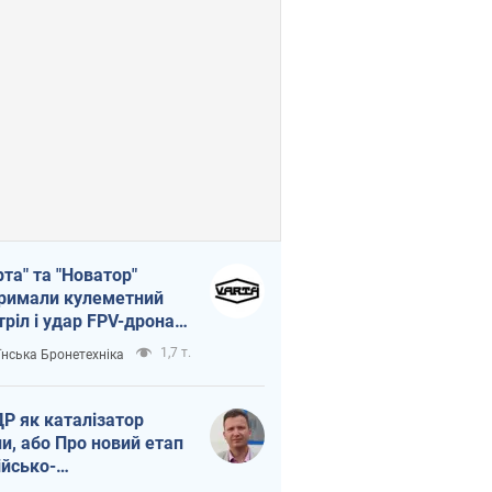
рта" та "Новатор"
римали кулеметний
тріл і удар FPV-дрона,
тувавши життя
1,7 т.
їнська Бронетехніка
церу ЗСУ
Р як каталізатор
ни, або Про новий етап
ійсько-
нічнокорейського