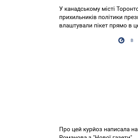
У канадському місті Торонто,
прихильників політики през
влаштували пікет прямо в цен
В
Про цей курйоз написала на 
Романова з "Нової газети".