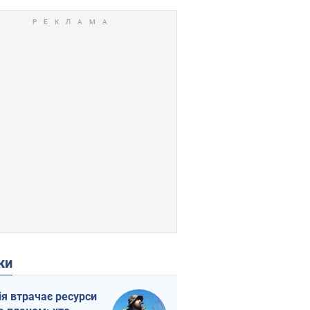
ки
ія втрачає ресурси