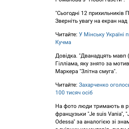
"Сьогодні 12 прихильників 
Зверніть увагу на екран над
Читайте:
У Мінську Україні
Кучма
Довідка. "Дванадцять мавп (
Гілліама, яку знято за мот
Маркера "Злітна смуга".
Читайте:
Захарченко оголос
100 тисяч осіб
На фото люди тримають в ру
французьки "Je suis Vania", "J
Odessa" за аналогією зі знам