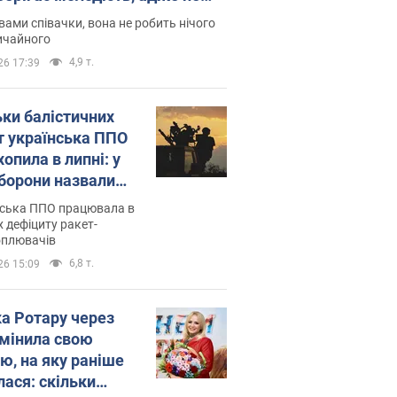
дітей
вами співачки, вона не робить нічого
ичайного
4,9 т.
26 17:39
ьки балістичних
т українська ППО
опила в липні: у
борони назвали
у
нська ППО працювала в
 дефіциту ракет-
оплювачів
6,8 т.
26 15:09
ка Ротару через
змінила свою
ю, на яку раніше
лася: скільки