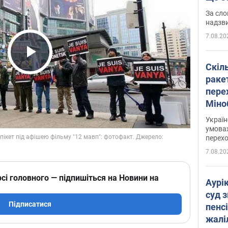
має 
За сло
надзв
7.08.20
Play Video
Скіл
раке
перех
Міно
цифр
Украї
умовах
перех
7.08.20
сі головного — підпишіться на Новини на
Аурі
суд 
Підписатися
пенсі
жалі