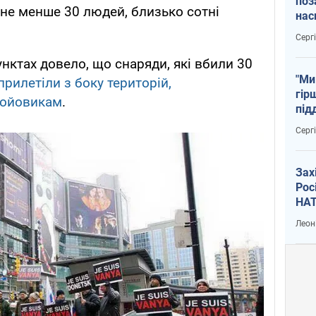
поз
не менше 30 людей, близько сотні
нас
тем
Серг
пунктах довело, що снаряди, які вбили 30
"Ми
прилетіли з боку територій,
гір
бойовикам
.
під
рак
Серг
Зах
Рос
НАТ
Леон