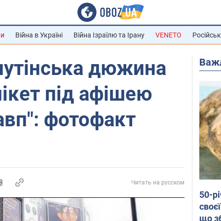
ни
Війна в Україні
Війна Ізраїлю та Ірану
VENETO
Російськ
Важ
путінська дюжина
ікет під афішею
авп": фотофакт
Читать на русском
50-р
своєї
що з