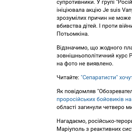
супротивники. У групі "Росі
ініціювала акцію Je suis Van
зрозумілих причин не може 
вбивства дітей. І проти війн
Потьомкіна.
Відзначимо, що жодного пла
зовнішньополітичний курс Ро
на фото не виявлено.
Читайте:
"Сепаратисти" хочу
Як повідомляв "Обозревател
проросійських бойовиків на
області загинули четверо м
Нагадаємо, російсько-терори
Маріуполь з реактивних сис