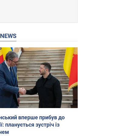
P NEWS
нський вперше прибув до
ї: планується зустріч із
чем