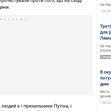
протестували проти того, що на сході
дяни.
7.08.20
Трет
для 
Лима
диск
Це зар
угруп
Cпецп
В ок
поту
дим. 
Місто,
дронів
7.08.20
людей є і прихильники Путіна, і