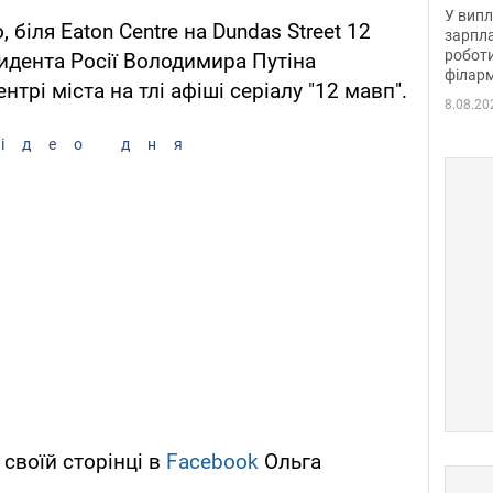
отри
У випл
 біля Eaton Centre на Dundas Street 12
зарпла
роботи
идента Росії Володимира Путіна
філарм
трі міста на тлі афіші серіалу "12 мавп".
8.08.20
ідео дня
своїй сторінці в
Facebook
Ольга