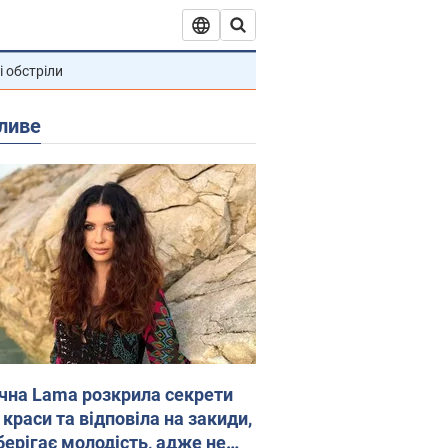
і обстріли
ливе
ічна Lama розкрила секрети
 краси та відповіла на закиди,
берігає молодість, адже не