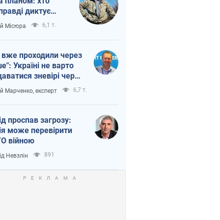
а планом: хто
правді диктує
п війни
6,1 т.
ій Місюра
 вже проходили через
ше": Україні не варто
даватися зневірі через
етний терор
6,7 т.
ій Марченко, експерт
ід проспав загрозу:
ія може перевірити
О війною
891
ід Невзлін