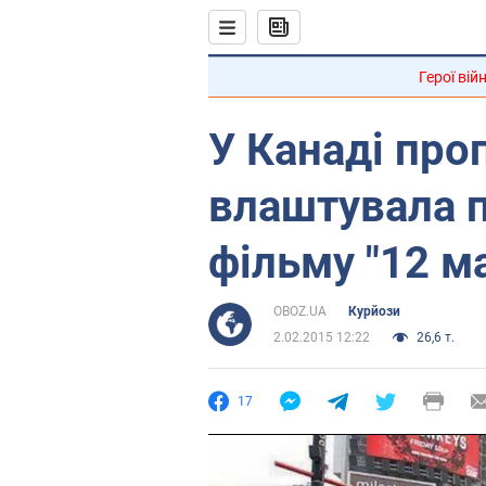
Герої вій
У Канаді про
влаштувала п
фільму "12 м
OBOZ.UA
Курйози
2.02.2015 12:22
26,6 т.
17