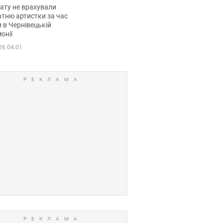
мувала співачка
ату не врахували
тню артистки за час
 в Чернівецькій
онії
26 04:01