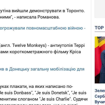
Путіна вийшли демонструвати в Торонто.
 ними", - написала Романова.
TO
 погрожували повномасштабною війною -
англ. Twelve Monkeys) - антиутопія Террі
ивами короткометражного фільму Кріса
ив в Донецьку загальну мобілізацію для
ках плакати, на яких написано по-
Зеле
e suis Donbass", "Je suis Donetsk", "Je suis
Сербі
енитим слоганом "Je suis Charlie". Судячи
Вучи