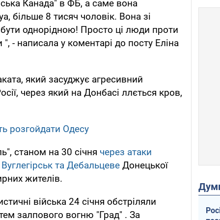
йська Канада" в ФБ, а саме вона
ya, більше 8 тисяч чоловік. Вона зі
бути однорідною! Просто ці люди проти
и ", - написала у коментарі до посту Еліна
ката, який засуджує агресивний
сії, через який на Донбасі ллється кров,
ть розгойдати Одесу
ь", станом на 30 січня
через атаки
 Вуглегірськ та Дебальцеве
Донецької
ирних жителів.
Дум
стичні війська 24 січня обстріляли
Рос
тем залпового вогню "Град" . За