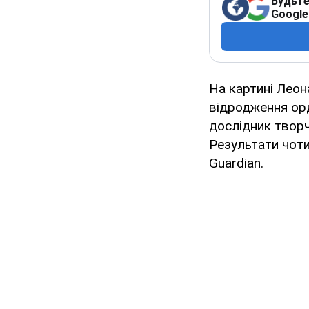
Будьте
Google
На картині Леон
відродження орд
дослідник творч
Результати чоти
Guardian.