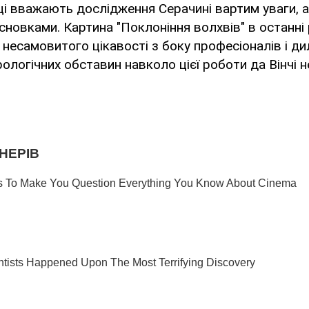
і вважають дослідження Серачині вартим уваги, а
сновками. Картина "Поклоніння волхвів" в останні
 несамовитого цікавості з боку професіоналів і ди
ологічних обставин навколо цієї роботи да Вінчі н