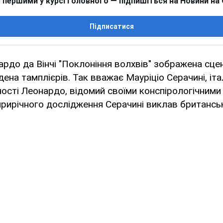
 першими у курсі головного — підпишіться на Новини на
Підписатися
ардо да Вінчі "Поклоніння волхвів" зображена сце
ена тамплієрів. Так вважає Мауріціо Серачині, іта
ості Леонардо, відомий своїми конспірологічними 
рирічного дослідження Серачині виклав британськ