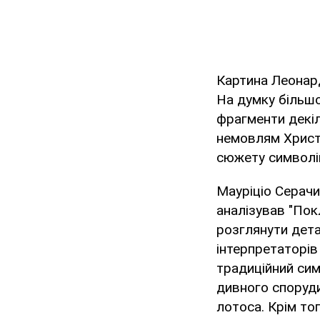
Картина Леонард
На думку більшо
фрагменти декіл
немовлям Христо
сюжету символів
Мауріціо Серачи
аналізував "По
розглянути дета
інтерпретаторів
традиційний сим
дивного споруди 
лотоса. Крім то