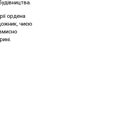
будівництва.
рії ордена
удожник, чиєю
авмисно
рині.