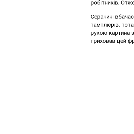
робітників. Отж
Серачині вбачає
тамплієрів, пот
рукою картина з
приховав цей фр