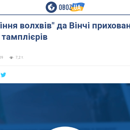
іння волхвів" да Вінчі прихова
 тамплієрів
09
7,2 т.