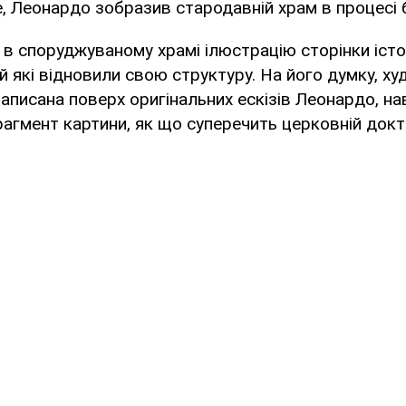
е, Леонардо зобразив стародавній храм в процесі 
 в споруджуваному храмі ілюстрацію сторінки істо
ай які відновили свою структуру. На його думку, х
аписана поверх оригінальних ескізів Леонардо, н
агмент картини, як що суперечить церковній докт