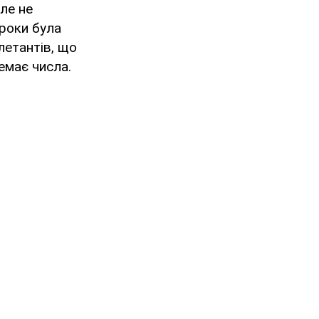
ле не
 роки була
летантів, що
емає числа.