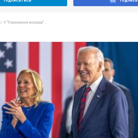
Підписатись
Підписа
У "Поклоніння волхвів"...