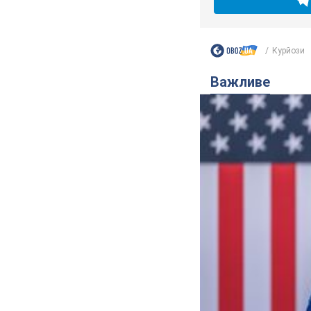
Курйози
Важливе