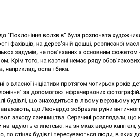
о "Поклоніння волхвів" була розпочата художнико
сті фахівців, на дерев'яній дошці, розписаної мас
ькох задумів, не пов'язаних з основним сюжетом -
м. Крім того, на картині немає ряду обов'язкових
, наприклад, осла і бика.
ні з власної ініціативи протягом чотирьох років д
клоніння" за допомогою інфрачервоних фотографій
лі будівлі, що знаходиться в лівому верхньому кут
 вважають, що Леонардо зобразив руїни античного
вол заходу язичництва. Серачині розглядали, що 
нагадують єгипетські: на знімках видно капітелі, 
го, по стінах будівлі пересуваються люди, в яких 