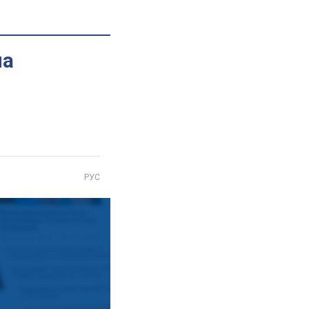
на
РУС