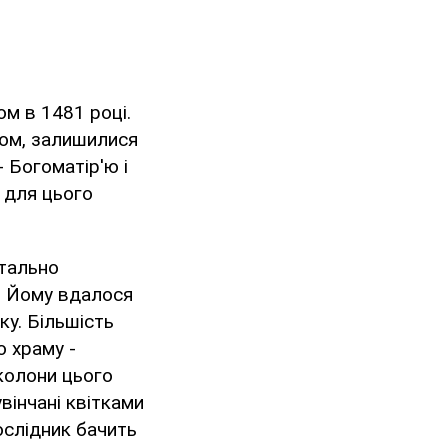
м в 1481 році.
лом, залишилися
 Богоматір'ю і
 для цього
етально
. Йому вдалося
ку. Більшість
 храму -
колони цього
увінчані квітками
дослідник бачить