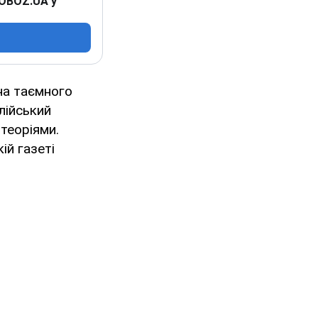
 OBOZ.UA у
на таємного
лійський
теоріями.
ій газеті