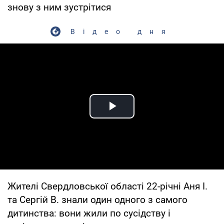
знову з ним зустрітися
Відео дня
Play Video
Жителі Свердловської області 22-річні Аня І.
та Сергій В. знали один одного з самого
дитинства: вони жили по сусідству і