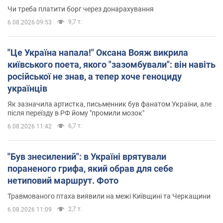
Чи треба платити борг через донарахування
9,7 т.
6.08.2026 09:53
"Це Україна напала!" Оксана Вояж викрила
київського поета, якого "зазомбували": він навіть
російської не знав, а тепер хоче геноциду
українців
Як зазначила артистка, письменник був фанатом України, але
після переїзду в РФ йому "промили мозок"
6,7 т.
6.08.2026 11:42
"Був знесилений": в Україні врятували
пораненого грифа, який обрав для себе
нетиповий маршрут. Фото
Травмованого птаха виявили на межі Київщині та Черкащини
2,7 т.
6.08.2026 11:09