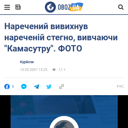
Наречений вивихнув
нареченій стегно, вивчаючи
"Камасутру". ФОТО
Курйози
10.05.2007 15:25
1,1 т.
0
РУС