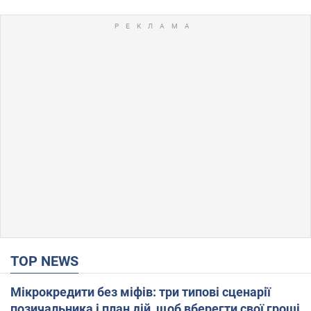
TOP NEWS
Мікрокредити без міфів: три типові сценарії
позичальника і план дій, щоб вберегти свої гроші