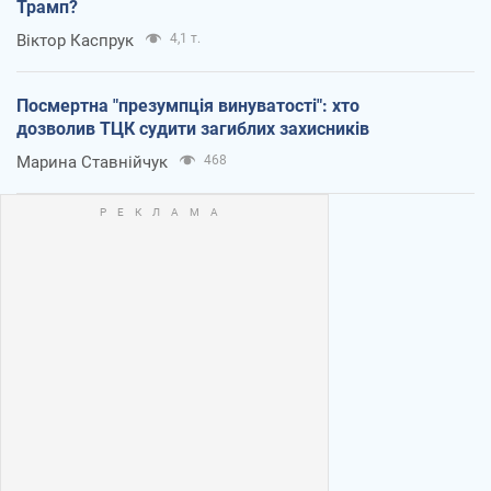
Трамп?
Віктор Каспрук
4,1 т.
Посмертна "презумпція винуватості": хто
дозволив ТЦК судити загиблих захисників
Марина Ставнійчук
468