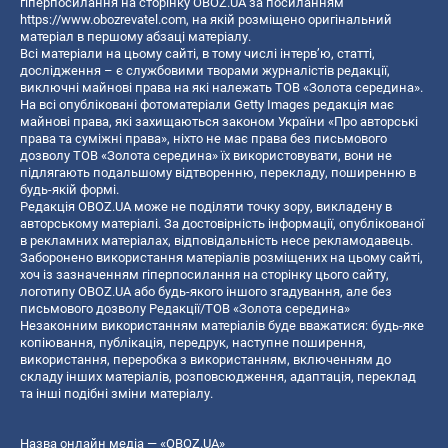
гіперпосилання на сторінку OBOZ.UA за посиланням
https://www.obozrevatel.com
, на якій розміщено оригінальний
матеріал в першому абзаці матеріалу.
Всі матеріали на цьому сайті, в тому числі інтерв’ю, статті,
дослідження – є службовими творами журналістів редакції,
виключні майнові права на які належать ТОВ «Золота середина».
На всі опубліковані фотоматеріали Getty Images редакція має
майнові права, які захищаються законом України «Про авторські
права та суміжні права», ніхто не має права без письмового
дозволу ТОВ «Золота середина» їх використовувати, вони не
підлягають подальшому відтворенню, перекладу, поширенню в
будь-якій формі.
Редакція OBOZ.UA може не поділяти точку зору, викладену в
авторському матеріалі. За достовірність інформації, опублікованої
в рекламних матеріалах, відповідальність несе рекламодавець.
Заборонено використання матеріалів розміщених на цьому сайті,
хоч із зазначенням гіперпосилання на сторінку цього сайту,
логотипу OBOZ.UA або будь-якого іншого згадування, але без
письмового дозволу Редакції/ТОВ «Золота середина»
Незаконним використанням матеріалів буде вважатися: будь-яке
копiювання, публiкацiя, передрук, наступне поширення,
використання, переробка з використанням, включенням до
складу інших матеріалів, розповсюдження, адаптація, переклад
та інші подібні зміни матеріалу.
Назва онлайн медіа — «OBOZ.UA»