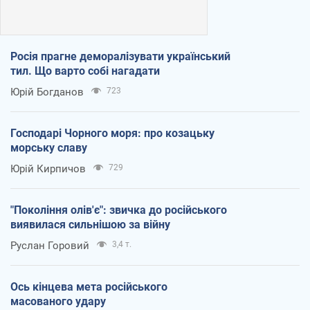
Росія прагне деморалізувати український
тил. Що варто собі нагадати
Юрій Богданов
723
Господарі Чорного моря: про козацьку
морську славу
Юрій Кирпичов
729
"Покоління олів'є": звичка до російського
виявилася сильнішою за війну
Руслан Горовий
3,4 т.
Ось кінцева мета російського
масованого удару