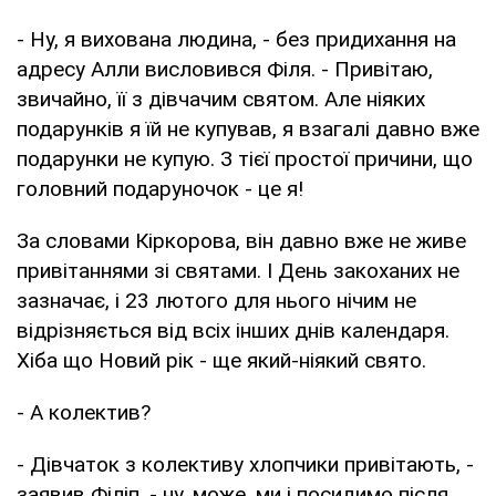
- Ну, я вихована людина, - без придихання на
адресу Алли висловився Філя. - Привітаю,
звичайно, її з дівчачим святом. Але ніяких
подарунків я їй не купував, я взагалі давно вже
подарунки не купую. З тієї простої причини, що
головний подаруночок - це я!
За словами Кіркорова, він давно вже не живе
привітаннями зі святами. І День закоханих не
зазначає, і 23 лютого для нього нічим не
відрізняється від всіх інших днів календаря.
Хіба що Новий рік - ще який-ніякий свято.
- А колектив?
- Дівчаток з колективу хлопчики привітають, -
заявив Філіп, - ну, може, ми і посидимо після