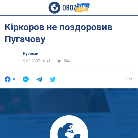
Кіркоров не поздоровив
Пугачову
Курйози
9.03.2007 10:41
504
0
РУС