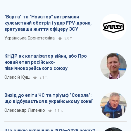
"Варта" та "Новатор" витримали
кулеметний обстріл і удар FPV-дрона,
врятувавши життя офіцеру ЗСУ
Українська Бронетехніка
3,0 т.
КНДР як каталізатор війни, або Про
новий етап російсько-
північнокорейського союзу
Олексій Кущ
3,1 т.
Вихід до еліти ЧС та тріумф "Сокола":
що відбувається в українському хокеї
Олександр Липенко
1,1 т.
Що очікує українців у 2026–2028 роках?