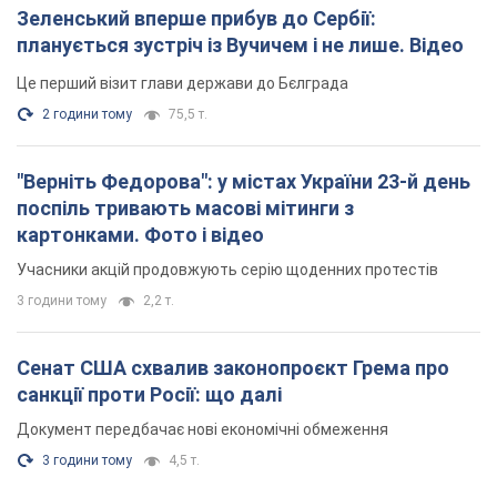
Зеленський вперше прибув до Сербії:
планується зустріч із Вучичем і не лише. Відео
Це перший візит глави держави до Бєлграда
2 години тому
75,5 т.
"Верніть Федорова": у містах України 23-й день
поспіль тривають масові мітинги з
картонками. Фото і відео
Учасники акцій продовжують серію щоденних протестів
3 години тому
2,2 т.
Сенат США схвалив законопроєкт Грема про
санкції проти Росії: що далі
Документ передбачає нові економічні обмеження
3 години тому
4,5 т.