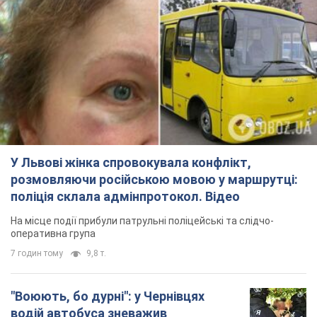
У Львові жінка спровокувала конфлікт,
розмовляючи російською мовою у маршрутці:
поліція склала адмінпротокол. Відео
На місце події прибули патрульні поліцейські та слідчо-
оперативна група
7 годин тому
9,8 т.
"Воюють, бо дурні": у Чернівцях
водій автобуса зневажив