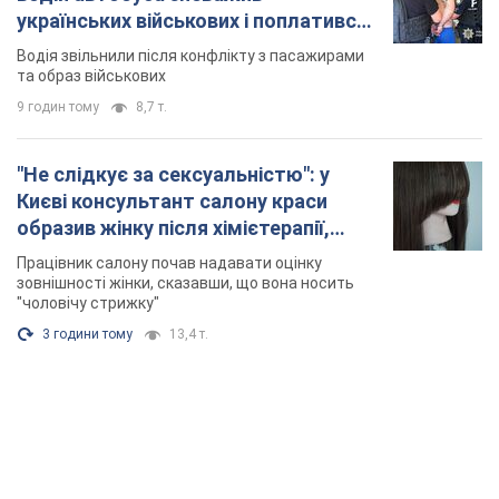
українських військових і поплатився.
Відео
Водія звільнили після конфлікту з пасажирами
та образ військових
9 годин тому
8,7 т.
"Не слідкує за сексуальністю": у
Києві консультант салону краси
образив жінку після хімієтерапії,
розгорівся скандал. Фото
Працівник салону почав надавати оцінку
зовнішності жінки, сказавши, що вона носить
"чоловічу стрижку"
3 години тому
13,4 т.