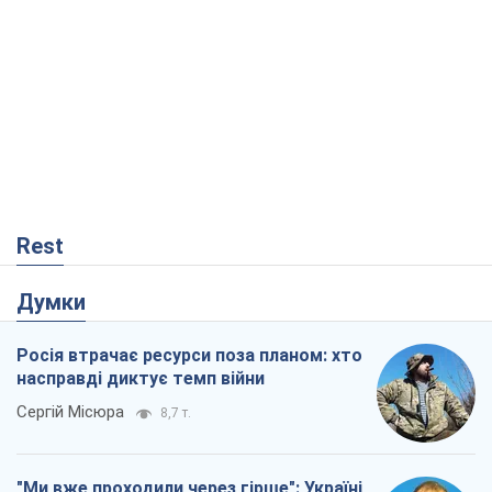
Rest
Думки
Росія втрачає ресурси поза планом: хто
насправді диктує темп війни
Сергій Місюра
8,7 т.
"Ми вже проходили через гірше": Україні