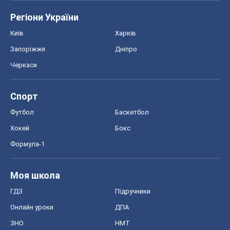
Регіони України
Київ
Харків
Запоріжжя
Дніпро
Черкаси
Спорт
Футбол
Баскетбол
Хокей
Бокс
Формула-1
Моя школа
ГДЗ
Підручники
Онлайн уроки
ДПА
ЗНО
НМТ