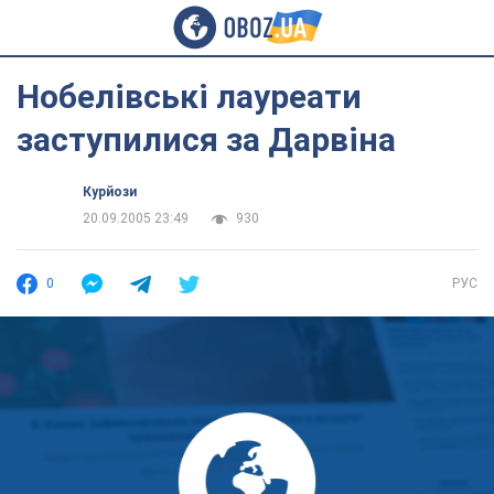
Нобелівські лауреати
заступилися за Дарвіна
Курйози
20.09.2005 23:49
930
0
РУС