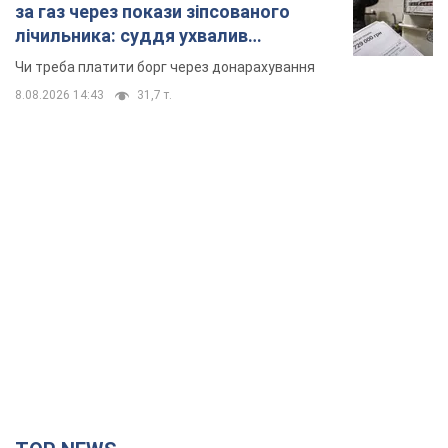
за газ через покази зіпсованого
лічильника: суддя ухвалив
неочікуване рішення
Чи треба платити борг через донарахування
8.08.2026 14:43
31,7 т.