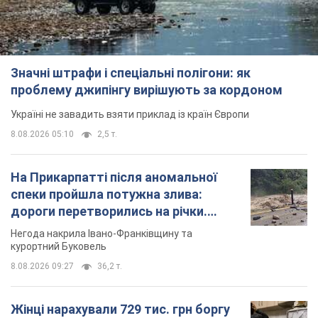
Значні штрафи і спеціальні полігони: як
проблему джипінгу вирішують за кордоном
Україні не завадить взяти приклад із країн Європи
8.08.2026 05:10
2,5 т.
На Прикарпатті після аномальної
спеки пройшла потужна злива:
дороги перетворились на річки.
Відео
Негода накрила Івано-Франківщину та
курортний Буковель
8.08.2026 09:27
36,2 т.
Жінці нарахували 729 тис. грн боргу