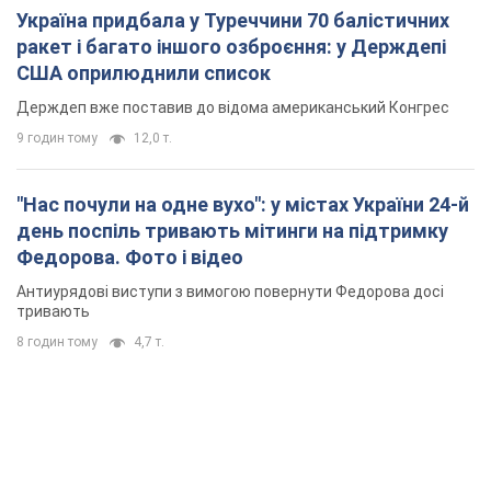
Україна придбала у Туреччини 70 балістичних
ракет і багато іншого озброєння: у Держдепі
США оприлюднили список
Держдеп вже поставив до відома американський Конгрес
9 годин тому
12,0 т.
"Нас почули на одне вухо": у містах України 24-й
день поспіль тривають мітинги на підтримку
Федорова. Фото і відео
Антиурядові виступи з вимогою повернути Федорова досі
тривають
8 годин тому
4,7 т.