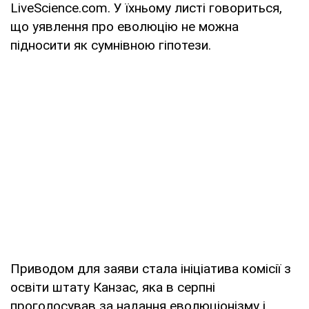
LiveScience.com. У їхньому листі говориться,
що уявлення про еволюцію не можна
підносити як сумнівною гіпотези.
Приводом для заяви стала ініціатива комісії з
освіти штату Канзас, яка в серпні
проголосував за надання еволюціонізму і