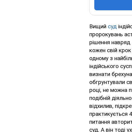
Вищий
суд
індій
пророкувань астр
рішення навряд 
кожен свій крок
одному з найбіл
індійського сус
визнати брехуна
обгрунтували св
році, не можна 
подібній діяльно
відхилив, підкр
практикується 4
питання авторит
суд. А він тоді 