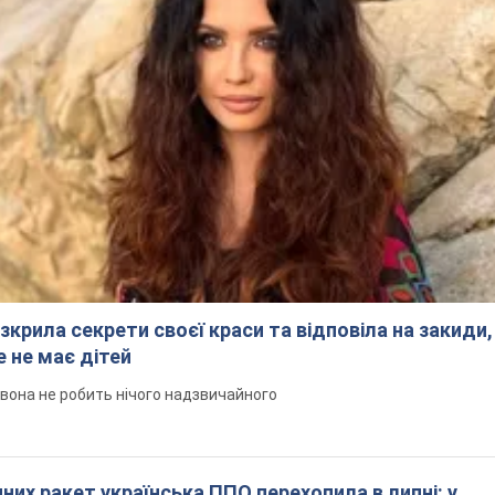
зкрила секрети своєї краси та відповіла на закиди,
 не має дітей
 вона не робить нічого надзвичайного
них ракет українська ППО перехопила в липні: у