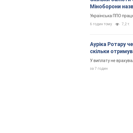
Міноборони наз
Українська ППО прац
6 годин тому
7,2 т.
Ауріка Ротару че
скільки отримув
У виплату не врахува
за 7 годин