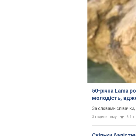
50-річна Lama ро
молодість, адже
За словами співачки,
3 години тому
6,1 т.
Скільки балістич