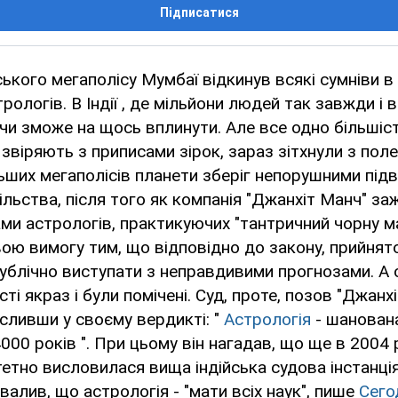
Підписатися
ського мегаполісу Мумбаї відкинув всякі сумніви в
ологів. В Індії , де мільйони людей так завжди і 
чи зможе на щось вплинути. Але все одно більшість 
 звіряють з приписами зірок, зараз зітхнули з пол
ьших мегаполісів планети зберіг непорушними під
пільства, після того як компанія "Джанхіт Манч" за
ми астрологів, практикуючих "тантричний чорну ма
ою вимогу тим, що відповідно до закону, прийнятог
публічно виступати з неправдивими прогнозами. А 
сті якраз і були помічені. Суд, проте, позов "Джанх
есливши у своєму вердикті: "
Астрологія
- шанована
000 років ". При цьому він нагадав, що ще в 2004 
етно висловилася вища індійська судова інстанці
ухвалив, що астрологія - "мати всіх наук", пише
Сего