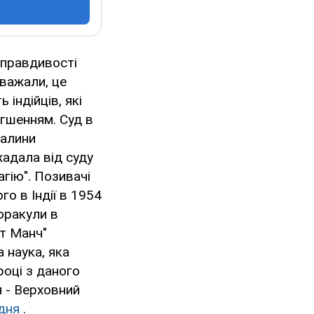
 правдивості
вважали, це
індійців, які
егшенням. Cуд в
валини
жадала від суду
гію". Позивачі
о в Індії в 1954
оракули в
іт Манч"
 наука, яка
році з даного
я - Верховний
дня
.