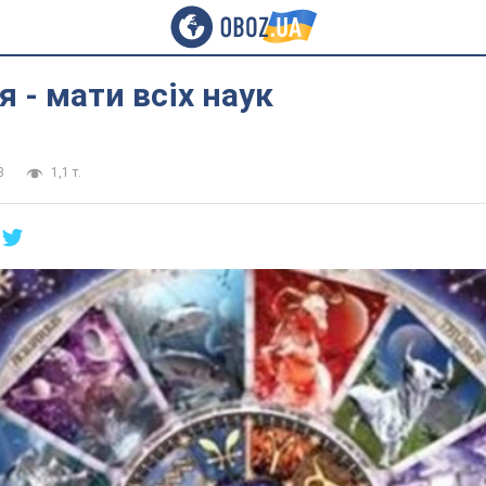
я - мати всіх наук
8
1,1 т.