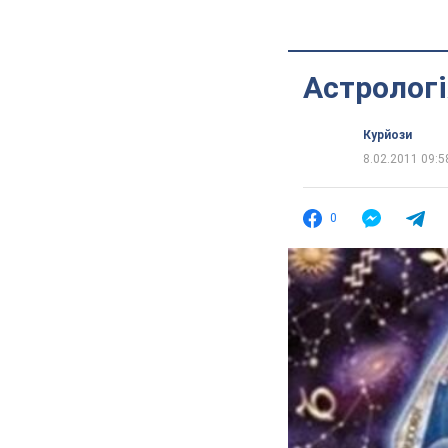
Астрологі
Курйози
8.02.2011 09:5
0