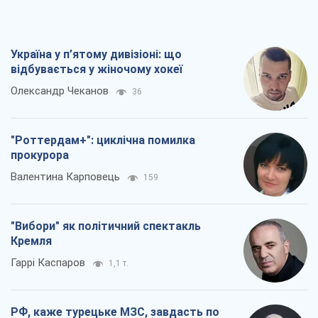
Україна у п’ятому дивізіоні: що
відбувається у жіночому хокеї
Олександр Чеканов
36
"Роттердам+": циклічна помилка
прокурора
Валентина Карповець
159
"Вибори" як політичний спектакль
Кремля
Гаррі Каспаров
1,1 т.
РФ, каже турецьке МЗС, завдасть по