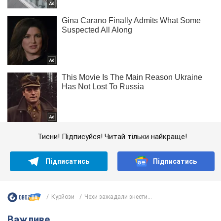
Тисни! Підписуйся! Читай тільки найкраще!
Підписатись
Підписатись
Курйози
Чехи зажадали знести...
Важливе