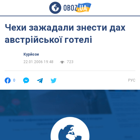
Чехи зажадали знести дах
австрійської готелі
Курйози
22.01.2006 19:48
723
0
РУС