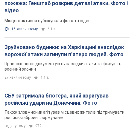
пожежа: Генштаб розкрив деталі атаки. Фото і
відео
Місцеві активно публікували фото та відео
16 хвилин тому
6,1 т.
Зруйновано будинки: на Харківщині внаслідок
ворожої атаки загинули п’ятеро людей. Фото
Правоохоронці документують наслідки атаки та фіксують
воєнний злочин
27 хвилин тому
1,1 т.
СБУ затримала блогера, який коригував
російські удари на Донеччині. Фото
Також зловмисник агітував місцевих жителів підтримувати
російські збройні формування
годину тому
972