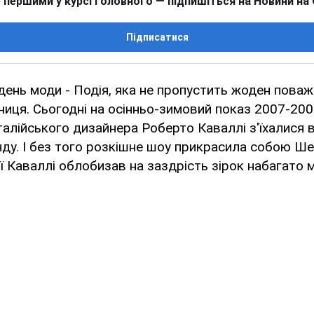
 першими у курсі головного — підпишіться на Новини на
Підписатися
ень моди - Подія, яка не пропустить жоден пова
иця. Сьогодні на осінньо-зимовий показ 2007-200
талійського дизайнера Роберто Каваллі з'їхалися
ду. І без того розкішне шоу прикрасила собою Ше
ї Каваллі облобизав на заздрість зірок набагато 