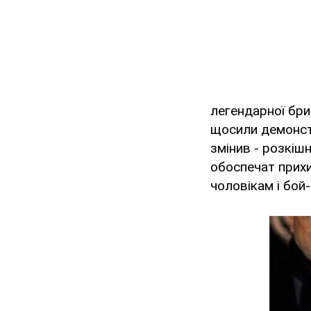
легендарної бри
щосили демонстр
змінив - розкіш
обоспечат прихил
чоловікам і бой