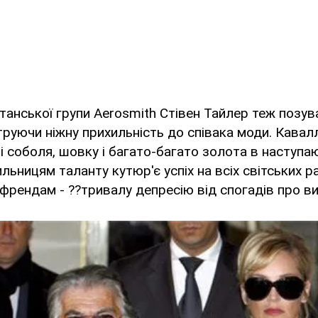
танської групи Aerosmith Стівен Тайлер теж позув
уючи ніжну прихильність до співака моди. Каваллі
ні соболя, шовку і багато-багато золота в наступа
ьницям таланту кутюр'є успіх на всіх світських рау
-френдам - ??тривалу депресію від спогадів про в