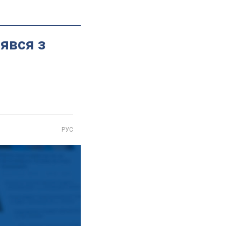
явся з
РУС