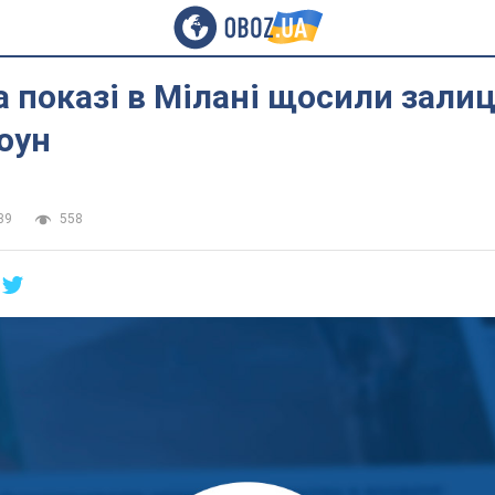
а показі в Мілані щосили залиц
оун
39
558