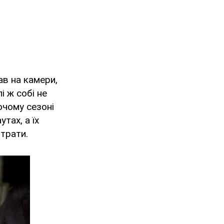
ав на камери,
 ж собі не
ючому сезоні
тах, а їх
итрати.