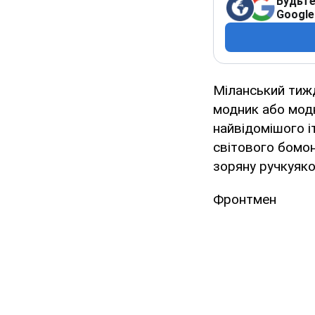
Будьте
Google
Міланський тижд
модник або модн
найвідомішого і
світового бомон
зоряну ручкуяко
Фронтмен