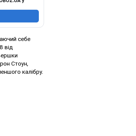
 OBOZ.UA у
жаючий себе
8 від
 вершки
рон Стоун,
меншого калібру.