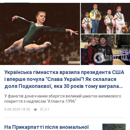
Українська гімнастка вразила президента США
і вперше почула "Слава Україні"! Як склалася
доля Подкопаєвої, яка 30 років тому виграла
"золото" Олімпіади
У фанатів донеччанки зберігся великий шматок килимового
покриття з надписом "Атланта-1996"
8.08.2026 18:30
37,3 т.
На Прикарпатті після аномальної