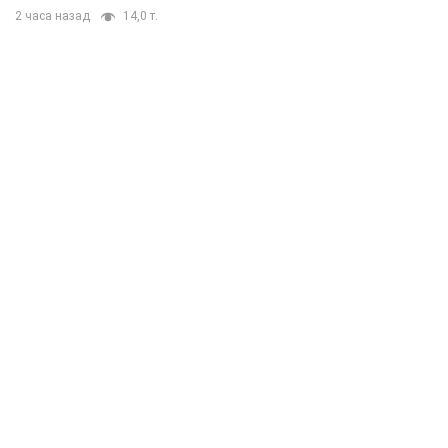
2 часа назад
14,0 т.