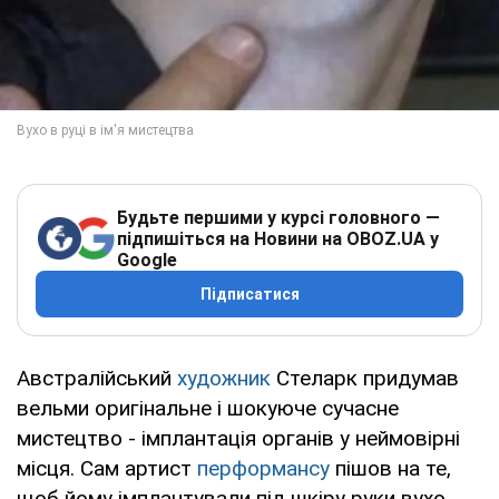
Будьте першими у курсі головного —
підпишіться на Новини на OBOZ.UA у
Google
Підписатися
Австралійський
художник
Стеларк придумав
вельми оригінальне і шокуюче сучасне
мистецтво - імплантація органів у неймовірні
місця. Сам артист
перформансу
пішов на те,
щоб йому імплантували під шкіру руки вухо.