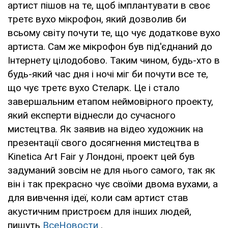
артист пішов на те, щоб імплантувати в своє
третє вухо мікрофон, який дозволив би
всьому світу почути те, що чує додаткове вухо
артиста. Сам же мікрофон був під'єднаний до
Інтернету цілодобово. Таким чином, будь-хто в
будь-який час дня і ночі міг би почути все те,
що чує третє вухо Стеларк. Це і стало
завершальним етапом неймовірного проекту,
який експерти віднесли до сучасного
мистецтва. Як заявив на відео художник на
презентації свого досягнення мистецтва в
Kinetica Art Fair у Лондоні, проект цей був
задуманий зовсім не для нього самого, так як
він і так прекрасно чує своїми двома вухами, а
для вивчення ідеї, коли сам артист став
акустичним пристроєм для інших людей,
пишуть
ВсеНовости
.