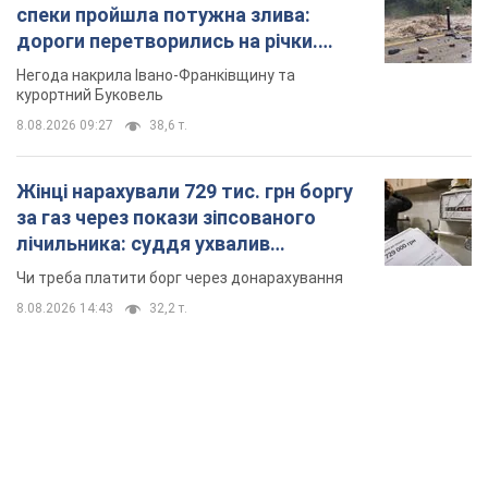
спеки пройшла потужна злива:
дороги перетворились на річки.
Відео
Негода накрила Івано-Франківщину та
курортний Буковель
8.08.2026 09:27
38,6 т.
Жінці нарахували 729 тис. грн боргу
за газ через покази зіпсованого
лічильника: суддя ухвалив
неочікуване рішення
Чи треба платити борг через донарахування
8.08.2026 14:43
32,2 т.