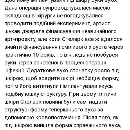
Дана операція супроводжувалася масою
складнощів: хірурги не погоджувалися
проводити подібний експеримент, артист
шукав джерела фінансування незвичайного
арт-проекту, але коли Стеларк все ж вдалося
знайти фінансування і сміливого хірурга через
практично 10 років, то він ледь не позбувся
руки через занесеної в процесі операції
інфекції. Додаткове вухо спочатку росло під
шкірою, щоб зрадити шкірі необхідну форму,
потім його витягнули і імплантували якусь
подібну юшку структуру. При цьому клітини
шкіри Стеларк повинні були самі надати
структурі форму теперішнього вуха за
допомогою кровопостачання. Після того, як
під шкірою вийшла форма справжнього вуха,