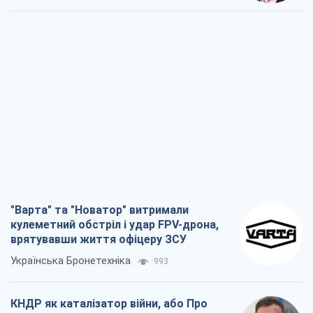
"Варта" та "Новатор" витримали
кулеметний обстріл і удар FPV-дрона,
врятувавши життя офіцеру ЗСУ
Українська Бронетехніка
993
КНДР як каталізатор війни, або Про