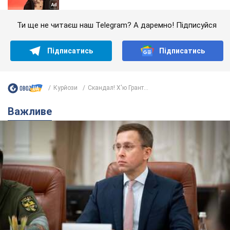
Ти ще не читаєш наш Telegram? А даремно! Підписуйся
Підписатись
Підписатись
Курйози
Скандал! Х'ю Грант...
Важливе