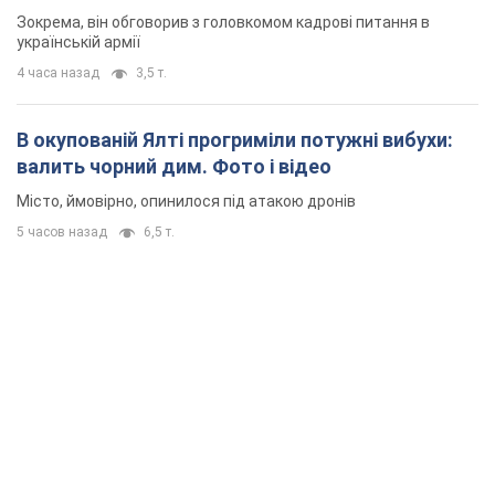
Зокрема, він обговорив з головкомом кадрові питання в
українській армії
4 часа назад
3,5 т.
В окупованій Ялті прогриміли потужні вибухи:
валить чорний дим. Фото і відео
Місто, ймовірно, опинилося під атакою дронів
5 часов назад
6,5 т.