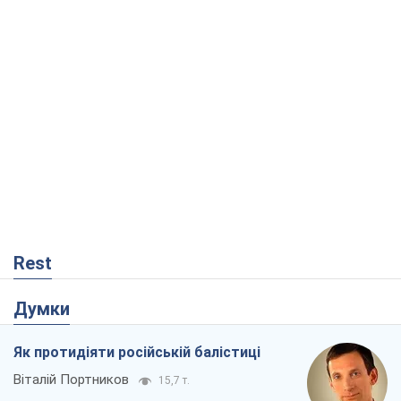
Думки
Як протидіяти російській балістиці
Віталій Портников
15,7 т.
Попри все, Київ вистоїть. Бо здатися
означає втратити все
Ольга Айвазовська
10,5 т.
Захід зобов'язаний зупинити путінський
геноцид українців
Леонід Невзлін
4,1 т.