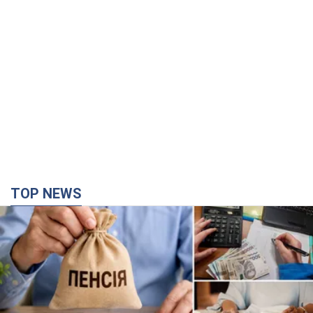
Українці "хакнули" Пенсійний фонд: виплати
масово підвищують через позови, але грошей
не вистачає
Як перераховують пенсії
годину тому
35,5 т.
Під атакою був НПЗ: у російському Ярославлі
прогриміла серія вибухів. Фото і відео
У промисловій зоні зафіксовано кілька осередків пожежі
2 години тому
2,3 т.