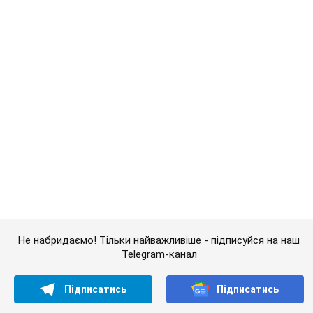
Не набридаємо! Тільки найважливіше - підписуйся на наш
Telegram-канал
Підписатись
Підписатись
Курйози
Реальне резюме естонського...
Важливе
"У мене для росіян погані новини": Селезньов