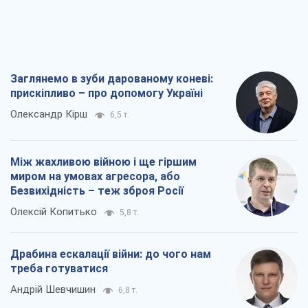
Драбина ескалації війни: до чого нам
треба готуватися
Андрій Шевчишин
6,8 т.
"Коли хочеться помсти": чому стратегія
України має залишатися іншою
Серж Марко
7,3 т.
Всі думки
Про компанію
Команда
Правова інформація
Політика конфіденційності