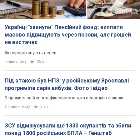
ЗСУ відмінусували ще 1330 окупантів та збили
понад 1800 російських БПЛА – Генштаб
Чисельність путінської армії скорочується
2 години тому
15,9 т.