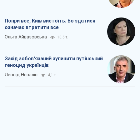
Заглянемо в зуби дарованому коневі:
прискіпливо – про допомогу Україні
Олександр Кірш
6,5 т.
Між жахливою війною і ще гіршим
миром на умовах агресора, або
Безвихідність – теж зброя Росії
Олексій Копитько
5,8 т.