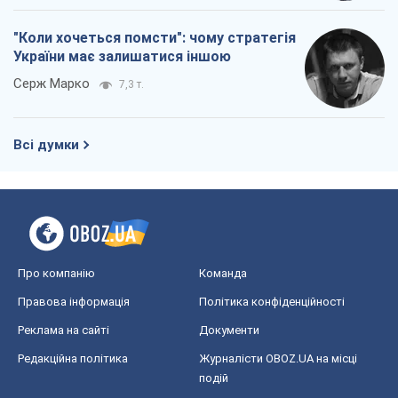
Реклама на сайті
Документи
Редакційна політика
Журналісти OBOZ.UA на місці
подій
OBOZ.UA
Політика
Світ
Розслідування
Блоги
Суспільство
Регіони України
Київ
Харків
Запоріжжя
Дніпро
Черкаси