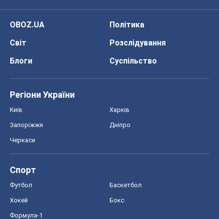
Спорт
Футбол
Баскетбол
Хокей
Бокс
Формула-1
Моя школа
ГДЗ
Підручники
Онлайн уроки
ДПА
ЗНО
НМТ
СНД посібники
Авто
Тест Драйв
Електромобілі
Акції
Сервіс