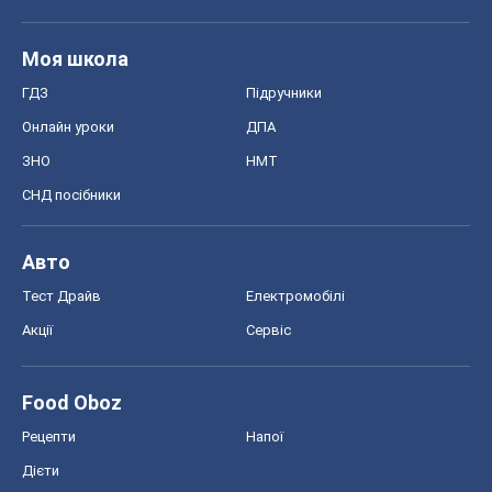
Food Oboz
Рецепти
Напої
Дієти
Економіка
Ринки та компанії
Макроекономіка
MedOboz
Новини медицини
MAMACLUB
Шоу
Афіша
Плітки
Краса
Мода
Жіночий журнал