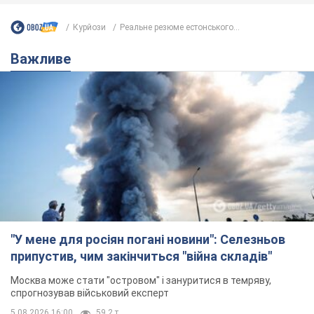
припустив, чим закінчиться "війна складів"
Москва може стати "островом" і зануритися в темряву,
спрогнозував військовий експерт
5.08.2026 16:00
59,2 т.
Банки "готуються" до нового курсу
долара: українцям розповіли, чого
очікувати
Яким буде курс валюти в обмінниках
9 годин тому
114,4 т.
"Джипінг руйнує екосистеми, які
формувалися сотні років": у
Greenpeace забили на сполох
У високогір'ї розташовані альпійські та
субальпійські луки – рідкісні природні