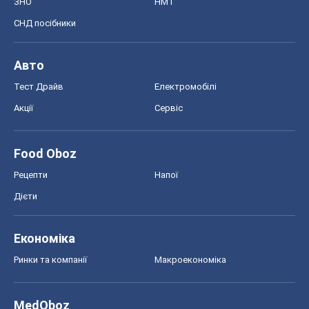
ЗНО
НМТ
СНД посібники
Авто
Тест Драйв
Електромобілі
Акції
Сервіс
Food Oboz
Рецепти
Напої
Дієти
Економіка
Ринки та компанії
Макроекономіка
MedOboz