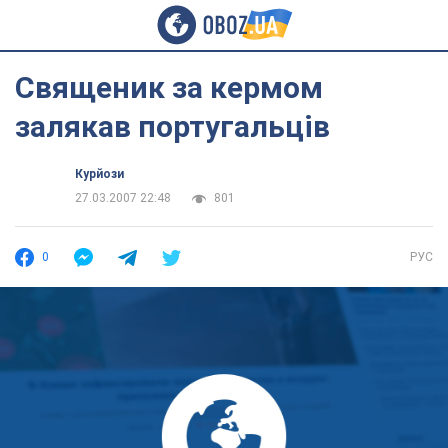
Священик за кермом
залякав португальців
Курйози
27.03.2007 22:48
801
0
РУС