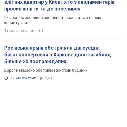
елітних квартир у Києві: хто з парламентарів
просив кошти та де поселився
Як працює особлива соціальна гарантія та хто нею
користується
3 години тому
48,8 т.
Російська армія обстріляла дві сусідні
багатоповерхівки в Харкові: двоє загиблих,
більше 20 постраждалих
Ворог навмисно обстрілює житлові будинки
17 хвилин тому
2,6 т.