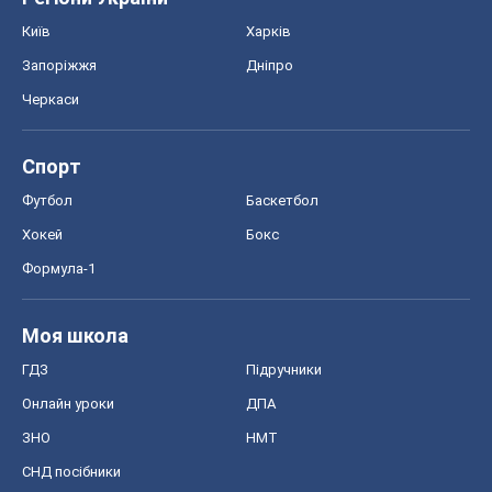
Київ
Харків
Запоріжжя
Дніпро
Черкаси
Спорт
Футбол
Баскетбол
Хокей
Бокс
Формула-1
Моя школа
ГДЗ
Підручники
Онлайн уроки
ДПА
ЗНО
НМТ
СНД посібники