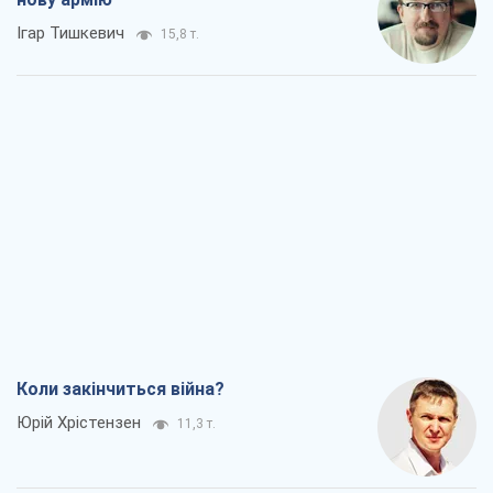
Ігар Тишкевич
15,8 т.
Коли закінчиться війна?
Юрій Хрістензен
11,3 т.