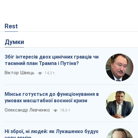
Rest
Думки
Збіг інтересів двох цинічних гравців чи
таємний план Трампа і Путіна?
Віктор Швець
14,3 т.
Мінськ готується до функціонування в
умовах масштабної воєнної кризи
Олександр Левченко
18,6 т.
Ні зброї, ні людей: як Лукашенко будує
нову армію