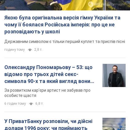
Якою була оригінальна версія гімну України та
чому її боялася Російська імперія: про це не
розповідають у школі
Державним символом є тільки перший куплет та приспів пісні
годину тому
2,8 т.
Олександру Пономарьову – 53: що
відомо про трьох дітей секс-
символа 90-х та який вигляд вони
мають
За розвитком кар'єри артист не забував про
особисте щастя
6 годин тому
6,8 т.
У ПриватБанку розповіли, чи дійсні
долари 1996 року: чи приймають