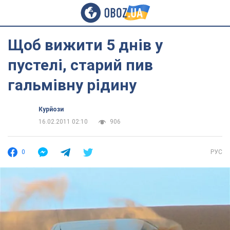
Щоб вижити 5 днів у
пустелі, старий пив
гальмівну рідину
Курйози
16.02.2011 02:10
906
0
РУС