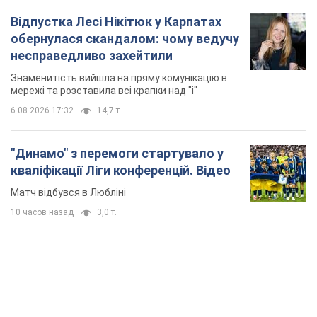
Відпустка Лесі Нікітюк у Карпатах
обернулася скандалом: чому ведучу
несправедливо захейтили
Знаменитість вийшла на пряму комунікацію в
мережі та розставила всі крапки над "і"
6.08.2026 17:32
14,7 т.
"Динамо" з перемоги стартувало у
кваліфікації Ліги конференцій. Відео
Матч відбувся в Любліні
10 часов назад
3,0 т.