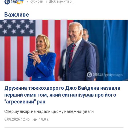
Курйози
Щоб вижити 5...
Важливе
Дружина тяжкохворого Джо Байдена назвала
перший симптом, який сигналізував про його
"агресивний" рак
Спершу лікарі не надали цьому належної уваги
6.08.2026 12:46
18,0 т.