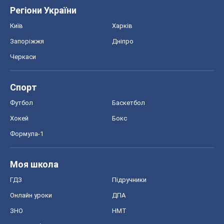
Регіони України
Київ
Харків
Запоріжжя
Дніпро
Черкаси
Спорт
Футбол
Баскетбол
Хокей
Бокс
Формула-1
Моя школа
ГДЗ
Підручники
Онлайн уроки
ДПА
ЗНО
НМТ