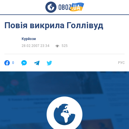
Повія викрила Голлівуд
Курйози
28.02.2007 23:34
525
0
РУС