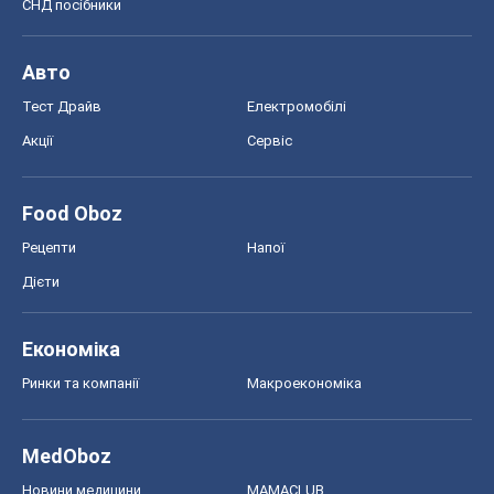
СНД посібники
Авто
Тест Драйв
Електромобілі
Акції
Сервіс
Food Oboz
Рецепти
Напої
Дієти
Економіка
Ринки та компанії
Макроекономіка
MedOboz
Новини медицини
MAMACLUB