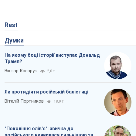
Rest
Думки
На якому боці історії виступає Дональд
Трамп?
Віктор Каспрук
2,0 т.
Як протидіяти російській балістиці
Віталій Портников
18,9 т.
"Покоління олів'є": звичка до
російського виявилася сильнішою за