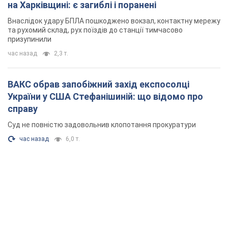
на Харківщині: є загиблі і поранені
Внаслідок удару БПЛА пошкоджено вокзал, контактну мережу
та рухомий склад, рух поїздів до станції тимчасово
призупинили
час назад
2,3 т.
ВАКС обрав запобіжний захід експосолці
України у США Стефанішиній: що відомо про
справу
Суд не повністю задовольнив клопотання прокуратури
час назад
6,0 т.