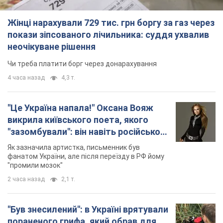
Жінці нарахували 729 тис. грн боргу за газ через
покази зіпсованого лічильника: суддя ухвалив
неочікуване рішення
Чи треба платити борг через донарахування
4 часа назад
4,3 т.
"Це Україна напала!" Оксана Вояж
викрила київського поета, якого
"зазомбували": він навіть російської
не знав, а тепер хоче геноциду
Як зазначила артистка, письменник був
українців
фанатом України, але після переїзду в РФ йому
"промили мозок"
2 часа назад
2,1 т.
"Був знесилений": в Україні врятували
пораненого грифа, який обрав для