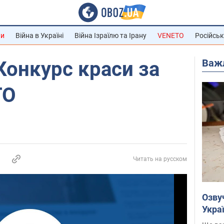
ни
Війна в Україні
Війна Ізраїлю та Ірану
VENETO
Російськ
Важ
Конкурс краси за
ТО
Читать на русском
Озву
Укра