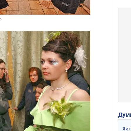
Дум
Як 