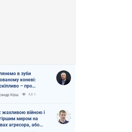
лянемо в зуби
ованому коневі:
скіпливо – про
омогу Україні
4,6 т.
сандр Кірш
 жахливою війною і
гіршим миром на
вах агресора, або
вихідність – теж