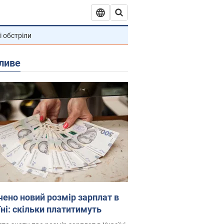
і обстріли
ливе
чено новий розмір зарплат в
їні: скільки платитимуть