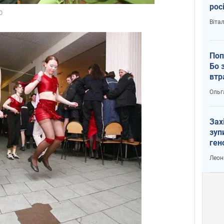
рос
Віта
Поп
Бо 
втр
Ольг
Зах
зуп
ген
Леон