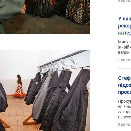
5.08.20
У ли
рекор
кате
опри
Минуло
живій 
великі
5.08.20
Стеф
підо
проси
Прокур
епізод
заході
перех
5.08.20