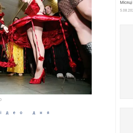
Місяці
5.08.20
ідео дня