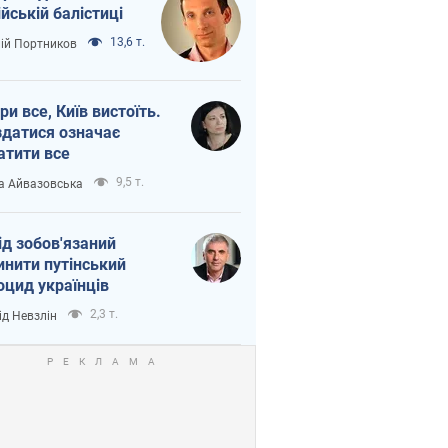
ійській балістиці
13,6 т.
лій Портников
ри все, Київ вистоїть.
здатися означає
атити все
9,5 т.
а Айвазовська
ід зобов'язаний
инити путінський
оцид українців
2,3 т.
ід Невзлін