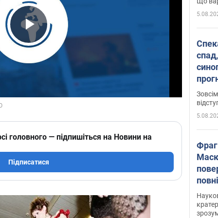
Що вар
5.08.20
Play Video
Спека
спад,
сино
прог
змін
Зовсім
відсту
5.08.20
сі головного — підпишіться на Новини на
Фраг
Маск
Підписатися
пове
повн
усе 
Науко
крате
зрозум