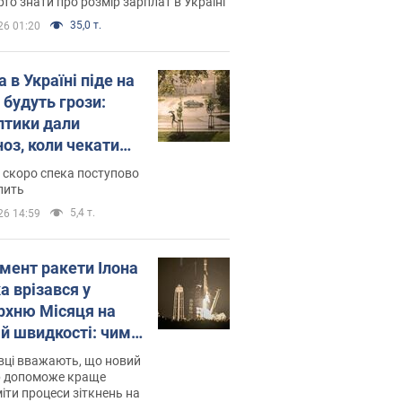
то знати про розмір зарплат в Україні
35,0 т.
26 01:20
 в Україні піде на
 будуть грози:
птики дали
ноз, коли чекати
и погоди
 скоро спека поступово
пить
5,4 т.
26 14:59
мент ракети Ілона
а врізався у
рхню Місяця на
ій швидкості: чим
завершилось
вці вважають, що новий
р допоможе краще
іти процеси зіткнень на