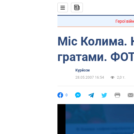
Герої вій
Міс Колима. 
гратами. ФО
Курйози
28.05.2007 16:54
2,0 т.
0