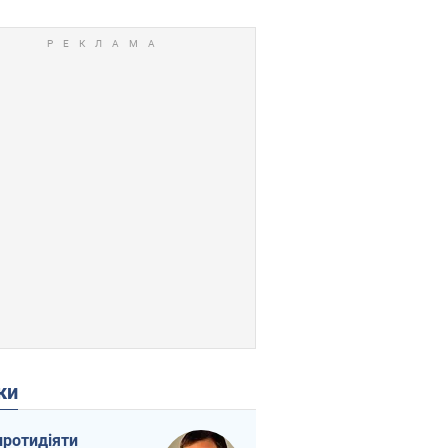
ки
протидіяти