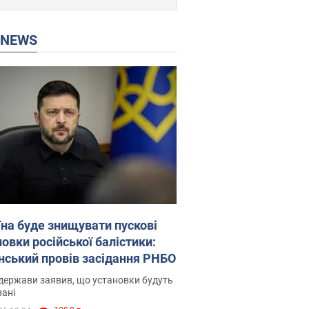
P NEWS
їна буде знищувати пускові
овки російської балістики:
нський провів засідання РНБО
держави заявив, що установки будуть
ані