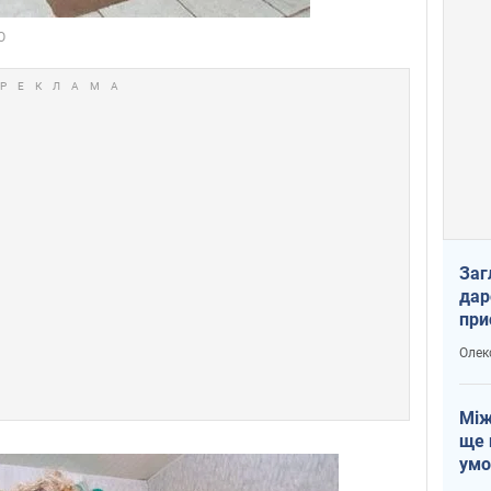
Заг
дар
при
доп
Олек
Між
ще 
умо
Без