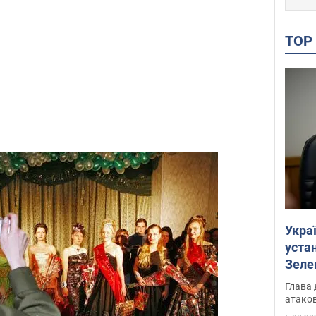
TO
Укра
устан
Зеле
Глава 
атаков