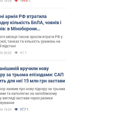
109,0 т.
26 18:04
пні армія РФ втратила
дну кількість БпЛА, човнів і
рів: в Міноборони
люднили статистику
го місяця також зросли втрати РФ у
силі, танках та кількість уражень на
й відстані
4,1 т.
26 20:02
анішиній вручили нову
зру за трьома епізодами: САП
ть для неї 15 млн грн застави
ор заявив про нову підозру за трьома
ами та наполягає на запобіжному
 у вигляді застави через ризики
овування
37,7 т.
26 19:03