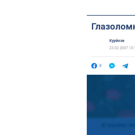
Глазоломк
Курйози
23.02.2007 10:
0