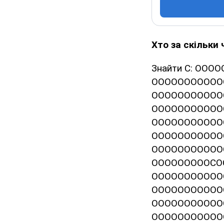
Хто за скільки
Знайти C: OO
OOOOOOOOOOO
OOOOOOOOOOO
OOOOOOOOOOO
OOOOOOOOOOO
OOOOOOOOOOO
OOOOOOOOOOO
OOOOOOOOOCO
OOOOOOOOOOO
OOOOOOOOOOO
OOOOOOOOOOO
OOOOOOOOOOO