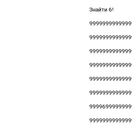
Знайти 6!
9999999999999
9999999999999
9999999999999
9999999999999
9999999999999
9999999999999
9999699999999
9999999999999