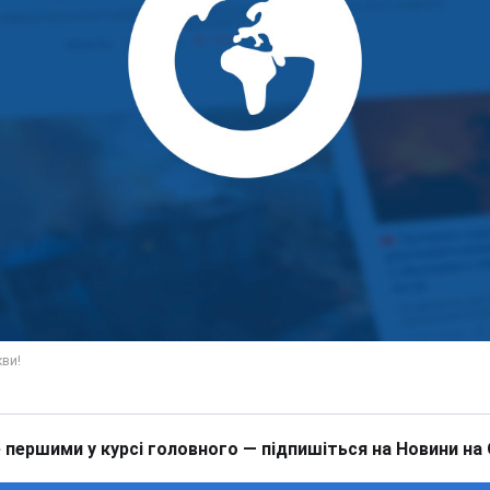
 першими у курсі головного — підпишіться на Новини на