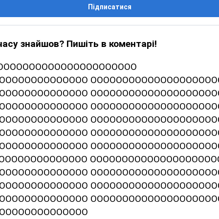
Підписатися
 часу знайшов? Пишіть в коментарі!
OOOOOOOOOOOOOOOOOOOOOOOO
OOOOOOOOOOOOOO OOOOOOOOOOOOOOOOOOOO
OOOOOOOOOOOOOO OOOOOOOOOOOOOOOOOOOO
OOOOOOOOOOOOOO OOOOOOOOOOOOOOOOOOOO
OOOOOOOOOOOOOO OOOOOOOOOOOOOOOOOOOO
OOOOOOOOOOOOOO OOOOOOOOOOOOOOOOOOOO
OOOOOOOOOOOOOO OOOOOOOOOOOOOOOOOOOO
OOOOOOOOOOOOOO OOOOOOOOOOOOOOOOOOOO
OOOOOOOOOOOOOO OOOOOOOOOOOOOOOOOOOO
OOOOOOOOOOOOOO OOOOOOOOOOOOOOOOOOOO
OOOOOOOOOOOOOO OOOOOOOOOOOOOOOOOOOO
OOOOOOOOOOOOOO