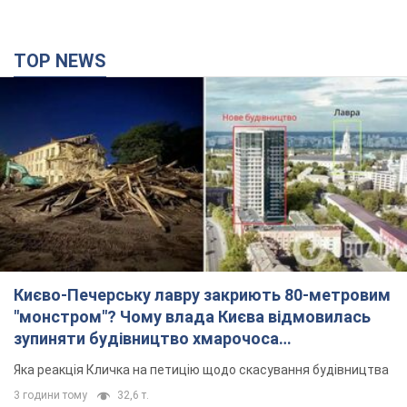
TOP NEWS
Києво-Печерську лавру закриють 80-метровим
"монстром"? Чому влада Києва відмовилась
зупиняти будівництво хмарочоса
"московського вірянина"
Яка реакція Кличка на петицію щодо скасування будівництва
3 години тому
32,6 т.