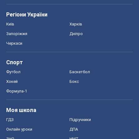
Регіони України
Київ
Харків
Запоріжжя
Дніпро
Черкаси
Спорт
Футбол
Баскетбол
Хокей
Бокс
Формула-1
Моя школа
ГДЗ
Підручники
Онлайн уроки
ДПА
ЗНО
НМТ