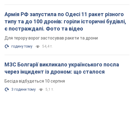
Армія РФ запустила по Одесі 11 ракет різного
типу та до 100 дронів: горіли історичні будівлі,
є постраждалі. Фото та відео
Для терору ворог застосував ракети та дрони
годину тому
54,4 т.
МЗС Болгарії викликало українського посла
через інцидент із дроном: що сталося
Бесіда відбудеться 10 серпня
3 години тому
5,1 т.