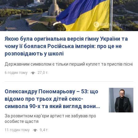
Якою була оригінальна версія гімну України та
чому її боялася Російська імперія: про це не
розповідають у школі
Державним символом є тільки перший куплет та приспів пісні
6 годин тому
27,0 т.
Олександру Пономарьову – 53: що
відомо про трьох дітей секс-
символа 90-х та який вигляд вони
мають
За розвитком кар'єри артист не забував про
особисте щастя
11 годин тому
9,4 т.