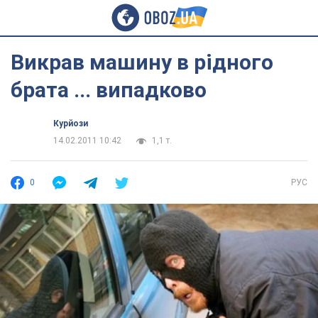
Викрав машину в рідного
брата ... випадково
Курйози
14.02.2011 10:42
1,1 т.
0
РУС