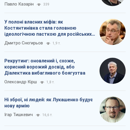
Павло Казарін
339
У полоні власних міфів: як
Костянтинівка стала головною
ідеологічною пасткою для російських
окупантів
Дмитро Снєгирьов
1,9 т.
Рекрутинг: оновлений і, схоже,
корисний ворожий досвід, або
Діалектика вибагливого боягузтва
Олександр Кірш
1,8 т.
Ні зброї, ні людей: як Лукашенко будує
нову армію
Ігар Тишкевич
16,6 т.