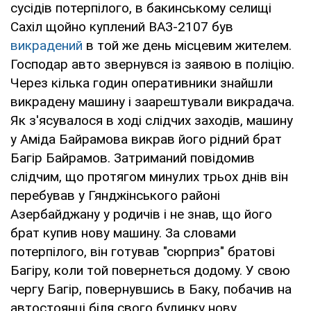
сусідів потерпілого, в бакинському селищі
Сахіл щойно куплений ВАЗ-2107 був
викрадений
в той же день місцевим жителем.
Господар авто звернувся із заявою в поліцію.
Через кілька годин оперативники знайшли
викрадену машину і заарештували викрадача.
Як з'ясувалося в ході слідчих заходів, машину
у Аміда Байрамова викрав його рідний брат
Багір Байрамов. Затриманий повідомив
слідчим, що протягом минулих трьох днів він
перебував у Гянджінського районі
Азербайджану у родичів і не знав, що його
брат купив нову машину. За словами
потерпілого, він готував "сюрприз" братові
Багіру, коли той повернеться додому. У свою
чергу Багір, повернувшись в Баку, побачив на
автостоянці біля свого будинку нову