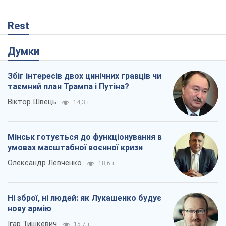
Rest
Думки
Збіг інтересів двох цинічних гравців чи
таємний план Трампа і Путіна?
Віктор Швець
14,3 т.
Мінськ готується до функціонування в
умовах масштабної воєнної кризи
Олександр Левченко
18,6 т.
Ні зброї, ні людей: як Лукашенко будує
нову армію
Ігар Тишкевич
15,7 т.