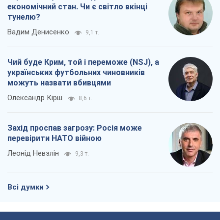
економічний стан. Чи є світло вкінці
тунелю?
Вадим Денисенко
9,1 т.
Чий буде Крим, той і переможе (NSJ), а
українських футбольних чиновників
можуть назвати вбивцями
Олександр Кірш
8,6 т.
Захід проспав загрозу: Росія може
перевірити НАТО війною
Леонід Невзлін
9,3 т.
Всі думки