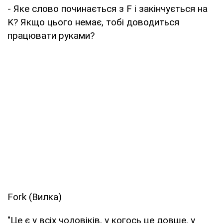
- Яке слово починається з F і закінчується на
K? Якщо цього немає, тобі доводиться
працювати руками?
Fork (Вилка)
"Це є у всіх чоловіків, у когось це довше, у