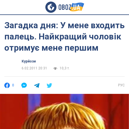
Загадка дня: У мене входить
палець. Найкращий чоловік
отримує мене першим
Курйози
6.02.2011 20:31
10,3 т.
0
РУС