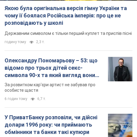
Якою була оригінальна версія гімну України та
чому її боялася Російська імперія: про це не
розповідають у школі
Державним символом є тільки перший куплет та приспів пісні
годину тому
2,3 т.
Олександру Пономарьову – 53: що
відомо про трьох дітей секс-
символа 90-х та який вигляд вони
мають
За розвитком кар'єри артист не забував про
особисте щастя
6 годин тому
6,7 т.
У ПриватБанку розповіли, чи дійсні
долари 1996 року: чи приймають
обмінники та банки такі купюри