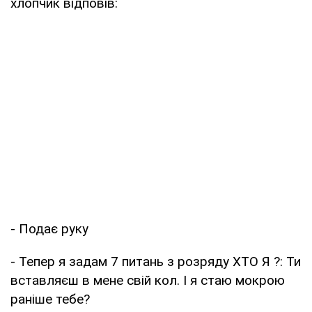
хлопчик відповів:
- Подає руку
- Тепер я задам 7 питань з розряду ХТО Я ?: Ти
вставляєш в мене свій кол. І я стаю мокрою
раніше тебе?