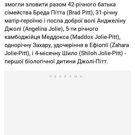
змогли зловити разом 42-річного батька
сімейства Бреда Пітта (Brad Pitt), 31-річну
матір-героїню і посла доброї волі Анджеліну
Джолі (Angelina Jolie), 5-ти річного
камбоджійця Меддокса (Maddox Jolie-Pitt),
однорічну Захару, удочеріння в Ефіопії (Zahara
Jolie-Pitt), і 4-місячну Шило (Shiloh Jolie-Pitt) -
першої біологічної дитини Джолі-Пітт.