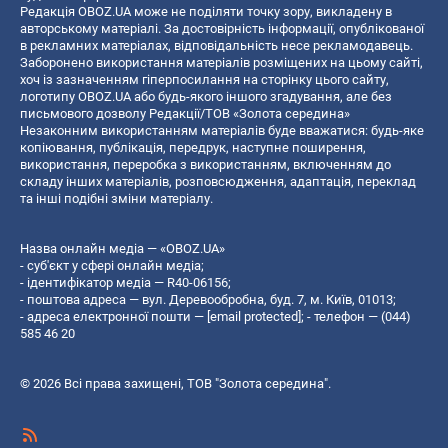
Редакція OBOZ.UA може не поділяти точку зору, викладену в
авторському матеріалі. За достовірність інформації, опублікованої
в рекламних матеріалах, відповідальність несе рекламодавець.
Заборонено використання матеріалів розміщених на цьому сайті,
хоч із зазначенням гіперпосилання на сторінку цього сайту,
логотипу OBOZ.UA або будь-якого іншого згадування, але без
письмового дозволу Редакції/ТОВ «Золота середина»
Незаконним використанням матеріалів буде вважатися: будь-яке
копiювання, публiкацiя, передрук, наступне поширення,
використання, переробка з використанням, включенням до
складу інших матеріалів, розповсюдження, адаптація, переклад
та інші подібні зміни матеріалу.
Назва онлайн медіа — «OBOZ.UA»
- суб'єкт у сфері онлайн медіа;
- ідентифікатор медіа — R40-06156;
- поштова адреса — вул. Деревообробна, буд. 7, м. Київ, 01013;
- адреса електронної пошти —
[email protected]
; - телефон — (044)
585 46 20
© 2026 Всі права захищені, ТОВ "Золота середина".