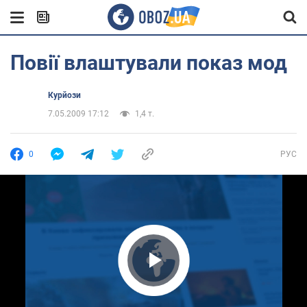
Повії влаштували показ мод
Курйози
7.05.2009 17:12
1,4 т.
0
РУС
Play Video