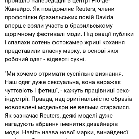
пройшло напередодні в центрі Ріо-де-
Жанейро. Як повідомляє Reuters, члени
профспілки бразильських повій Davida
вперше взяли участь в бразильському
щорічному фестивалі моди. Під овації публіки
і спалахи сотень фотокамер жриці кохання
представили власну марку, в основі якої
робочий одяг - відверті сукні.
"Ми хочемо отримати суспільне визнання.
Наш одяг дуже сексуальна, вона виражає
чуттєвість і фетиш", - кажуть працівниці секс-
індустрії. Правда, над оригінальністю образів
новоявлені модельєри не вельми старалися.
Як зазначає Reuters, деякі моделі дуже
нагадують вбрання іменитих дизайнерів
моди. Навіть назва нової марки, винайденої