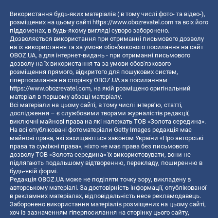
Використання будь-яких матеріалів ( в тому числі фото- та відео-),
розміщених на цьому сайті
https://www.obozrevatel.com
та всіх його
піддоменах, в будь-якому вигляді суворо заборонено.
Дозволяється використання при отриманні письмового дозволу
на їх використання та за умови обов'язкового посилання на сайт
OBOZ.UA, а для інтернет-видань - при отриманні письмового
дозволу на їх використання та за умови обов'язкового
розміщення прямого, відкритого для пошукових систем,
гіперпосилання на сторінку OBOZ.UA за посиланням
https://www.obozrevatel.com
, на якій розміщено оригінальний
матеріал в першому абзаці матеріалу.
Всі матеріали на цьому сайті, в тому числі інтерв’ю, статті,
дослідження – є службовими творами журналістів редакції,
виключні майнові права на які належать ТОВ «Золота середина».
На всі опубліковані фотоматеріали Getty Images редакція має
майнові права, які захищаються законом України «Про авторські
права та суміжні права», ніхто не має права без письмового
дозволу ТОВ «Золота середина» їх використовувати, вони не
підлягають подальшому відтворенню, перекладу, поширенню в
будь-якій формі.
Редакція OBOZ.UA може не поділяти точку зору, викладену в
авторському матеріалі. За достовірність інформації, опублікованої
в рекламних матеріалах, відповідальність несе рекламодавець.
Заборонено використання матеріалів розміщених на цьому сайті,
хоч із зазначенням гіперпосилання на сторінку цього сайту,