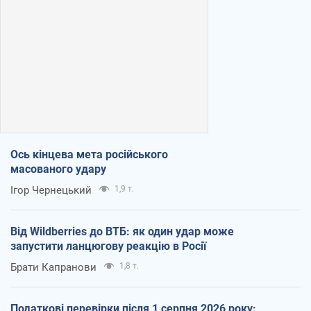
Ось кінцева мета російського
масованого удару
Ігор Чернецький
1,9 т.
Від Wildberries до ВТБ: як один удар може
запустити ланцюгову реакцію в Росії
Брати Капранови
1,8 т.
Податкові перевірки після 1 серпня 2026 року: