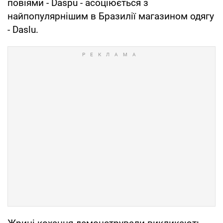
повіями - Daspu - асоціюється з
найпопулярнішим в Бразилії магазином одягу
- Daslu.