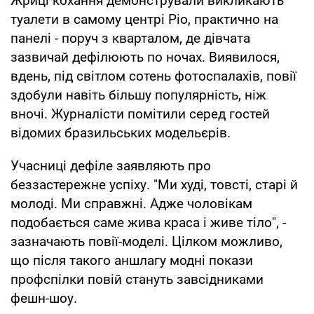
Жриці кохання демонстрували викликають
туалети в самому центрі Ріо, практично на
панелі - поруч з кварталом, де дівчата
зазвичай дефілюють по ночах. Виявилося,
вдень, під світлом сотень фотоспалахів, повії
здобули навіть більшу популярність, ніж
вночі. Журналісти помітили серед гостей
відомих бразильських модельєрів.
Учасниці дефіле заявляють про
беззастережне успіху. "Ми худі, товсті, старі й
молоді. Ми справжні. Адже чоловікам
подобається саме жива краса і живе тіло", -
зазначають повії-моделі. Цілком можливо,
що після такого аншлагу модні покази
профспілки повій стануть завсідниками
фешн-шоу.