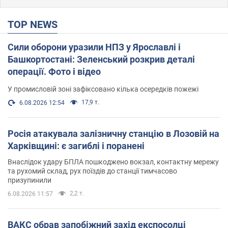
TOP NEWS
Сили оборони уразили НПЗ у Ярославлі і
Башкортостані: Зеленський розкрив деталі
операції. Фото і відео
У промисловій зоні зафіксовано кілька осередків пожежі
17,9 т.
6.08.2026 12:54
Росія атакувала залізничну станцію в Лозовій на
Харківщині: є загиблі і поранені
Внаслідок удару БПЛА пошкоджено вокзал, контактну мережу
та рухомий склад, рух поїздів до станції тимчасово
призупинили
2,2 т.
6.08.2026 11:57
ВАКС обрав запобіжний захід експосолці