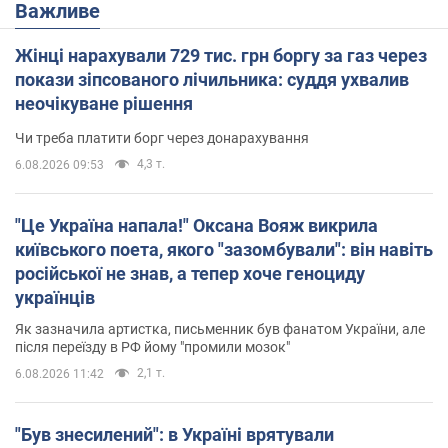
Важливе
Жінці нарахували 729 тис. грн боргу за газ через
покази зіпсованого лічильника: суддя ухвалив
неочікуване рішення
Чи треба платити борг через донарахування
4,3 т.
6.08.2026 09:53
"Це Україна напала!" Оксана Вояж викрила
київського поета, якого "зазомбували": він навіть
російської не знав, а тепер хоче геноциду
українців
Як зазначила артистка, письменник був фанатом України, але
після переїзду в РФ йому "промили мозок"
2,1 т.
6.08.2026 11:42
"Був знесилений": в Україні врятували