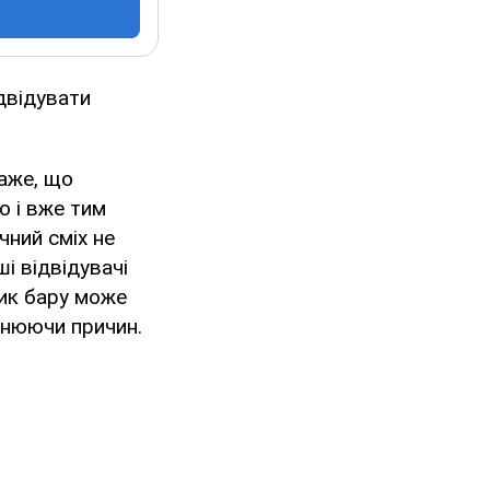
двідувати
каже, що
о і вже тим
чний сміх не
і відвідувачі
ик бару може
снюючи причин.