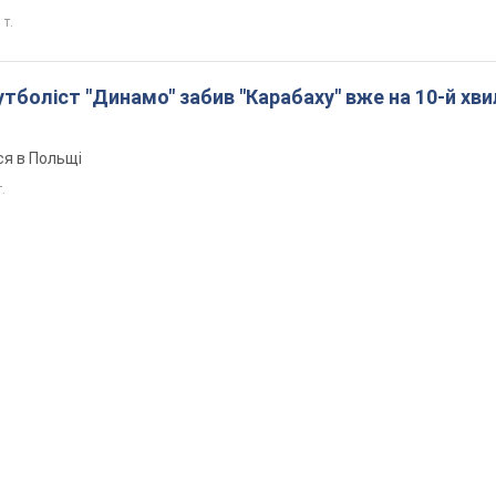
 т.
боліст "Динамо" забив "Карабаху" вже на 10-й хви
ся в Польщі
т.