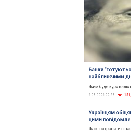
Банки "готуютьс
найближчими д
Яким буде курс валют
6.08.2026 22:58
151,
Українцям обіцяю
цими повідомл
Як не потрапити в па