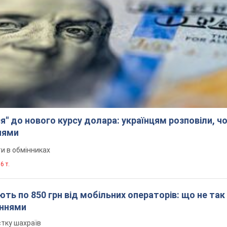
я" до нового курсу долара: українцям розповіли, чо
нями
и в обмінниках
6 т.
ть по 850 грн від мобільних операторів: що не так
еннями
стку шахраїв