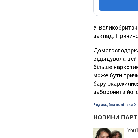
У Великобритані
заклад. Причиною
Домогосподарка 
відвідувала цей
більше наркотик
може бути причи
бару скаржилис
заборонити його
Редакційна політика