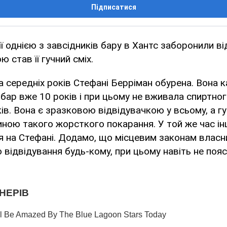
Підписатися
ї однією з завсідників бару в Хантс заборонили ві
 став її гучний сміх.
середніх років Стефані Берріман обурена. Вона 
 бар вже 10 років і при цьому не вживала спиртног
ів. Вона є зразковою відвідувачкою у всьому, а гу
ною такого жорсткого покарання. У той же час інш
я на Стефані. Додамо, що місцевим законам власн
 відвідування будь-кому, при цьому навіть не поя