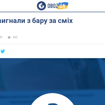
вигнали з бару за сміх
47
432