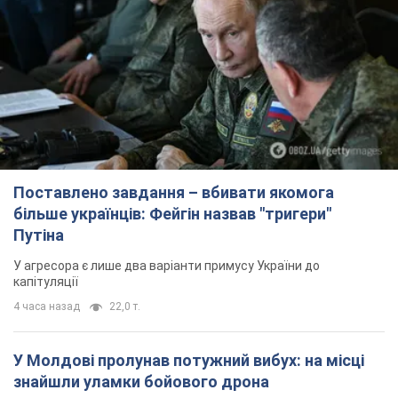
Поставлено завдання – вбивати якомога
більше українців: Фейгін назвав "тригери"
Путіна
У агресора є лише два варіанти примусу України до
капітуляції
4 часа назад
22,0 т.
У Молдові пролунав потужний вибух: на місці
знайшли уламки бойового дрона