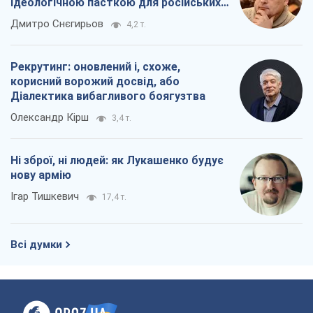
ідеологічною пасткою для російських
окупантів
Дмитро Снєгирьов
4,2 т.
Рекрутинг: оновлений і, схоже,
корисний ворожий досвід, або
Діалектика вибагливого боягузтва
Олександр Кірш
3,4 т.
Ні зброї, ні людей: як Лукашенко будує
нову армію
Ігар Тишкевич
17,4 т.
Всі думки