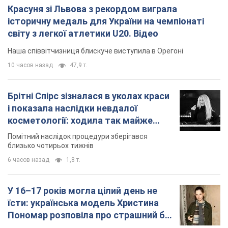
Красуня зі Львова з рекордом виграла
історичну медаль для України на чемпіонаті
світу з легкої атлетики U20. Відео
Наша співвітчизниця блискуче виступила в Орегоні
10 часов назад
47,9 т.
Брітні Спірс зізналася в уколах краси
і показала наслідки невдалої
косметології: ходила так майже
місяць
Помітний наслідок процедури зберігався
близько чотирьох тижнів
6 часов назад
1,8 т.
У 16–17 років могла цілий день не
їсти: українська модель Христина
Пономар розповіла про страшний бік
модельної кар’єри