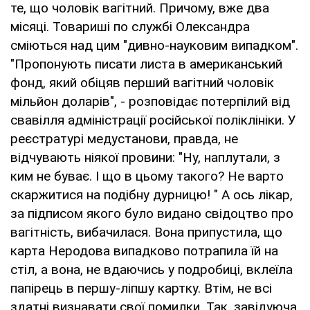
те, що чоловік вагітний. Причому, вже два
місяці. Товариші по службі Олександра
сміються над цим "дивно-науковим випадком".
"Пропонують писати листа в американський
фонд, який обіцяв перший вагітний чоловік
мільйон доларів", - розповідає потерпілий від
свавілля адміністрації російської поліклініки. У
реєстратурі медустанови, правда, не
відчувають ніякої провини: "Ну, наплутали, з
ким не буває. І що в цьому такого? Не варто
скаржитися на подібну дурницю! " А ось лікар,
за підписом якого було видано свідоцтво про
вагітність, вибачилася. Вона припустила, що
карта Неродова випадково потрапила їй на
стіл, а вона, не вдаючись у подробиці, вклеїла
папірець в першу-ліпшу картку. Втім, не всі
здатні визнавати свої помилки. Так, завідуюча