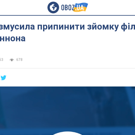
 змусила припинити зйомку фі
ннона
53
678