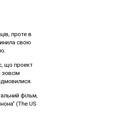
ів, проте в
пинила свою
о.
є, що проект
е зовсім
ідмовилися.
тальний фільм,
нона" (The US