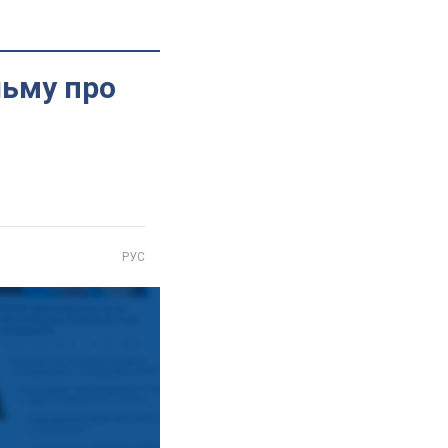
льму про
РУС