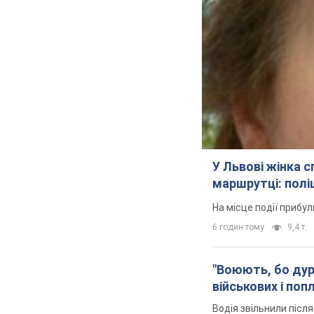
У Львові жінка 
маршрутці: полі
На місце події прибу
6 годин тому
9,4 т.
"Воюють, бо дурн
військових і поп
Водія звільнили післ