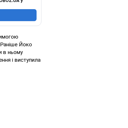
 OBOZ.UA у
вимогою
 Раніше Йоко
и в ньому
ння і виступила