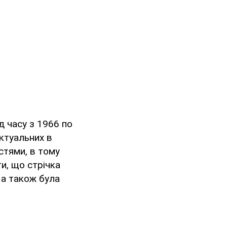
д часу з 1966 по
актуальних в
стями, в тому
ти, що стрічка
 а також була