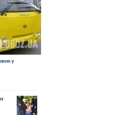
овою у
их