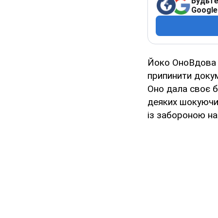
Будьте
Google
Йоко ОноВдова 
припинити докум
Оно дала своє б
деяких шокуючих
із забороною н