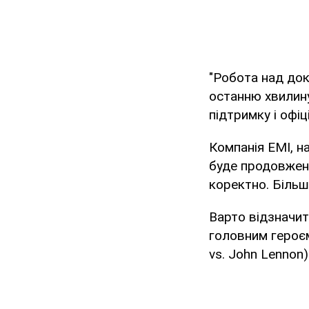
"Робота над док
останню хвилину
підтримку і офі
Компанія EMI, н
буде продовжено
коректно. Біль
Варто відзначит
головним героє
vs. John Lennon