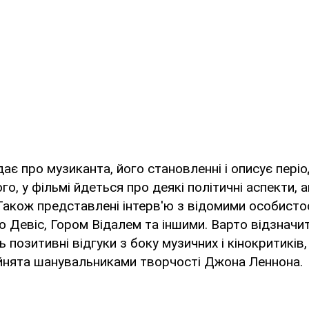
ає про музиканта, його становленні і описує періо
ого, у фільмі йдеться про деякі політичні аспекти, 
Також представлені інтерв'ю з відомими особисто
ою Девіс, Гором Відалем та іншими. Варто відзначи
 позитивні відгуки з боку музичних і кінокритиків,
йнята шанувальниками творчості Джона Леннона.