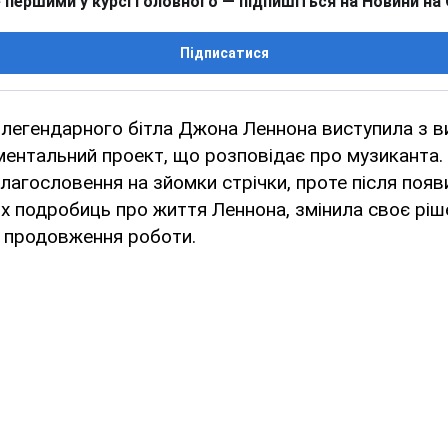
 першими у курсі головного — підпишіться на Новини на
Підписатися
легендарного бітла Джона Леннона виступила з 
ентальний проект, що розповідає про музиканта.
лагословення на зйомки стрічки, проте після появ
 подробиць про життя Леннона, змінила своє ріше
а продовження роботи.