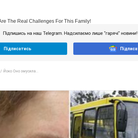
Підпишись на наш Telegram. Надсилаємо лише "гарячі" новини!
Підписатись
Підписа
Йоко Оно змусила...