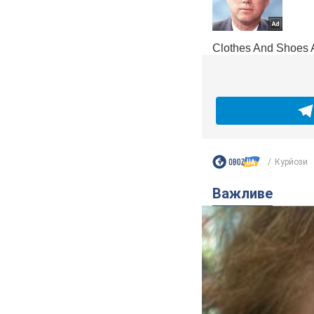
Курйози
Важливе