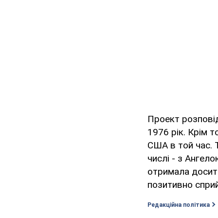
Проект розповід
1976 рік. Крім т
США в той час. 
числі - з Ангел
отримала досить
позитивно спри
Редакційна політика