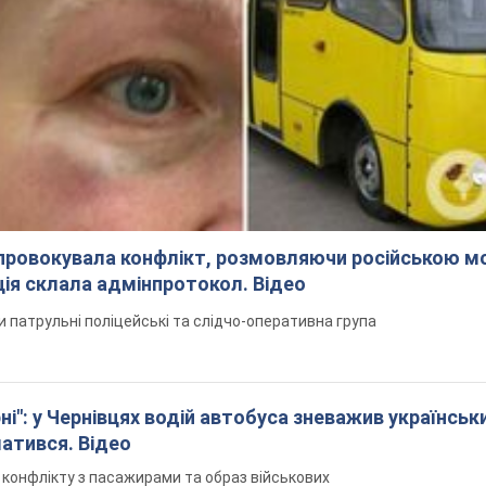
спровокувала конфлікт, розмовляючи російською м
ція склала адмінпротокол. Відео
ли патрульні поліцейські та слідчо-оперативна група
і": у Чернівцях водій автобуса зневажив українськ
латився. Відео
я конфлікту з пасажирами та образ військових