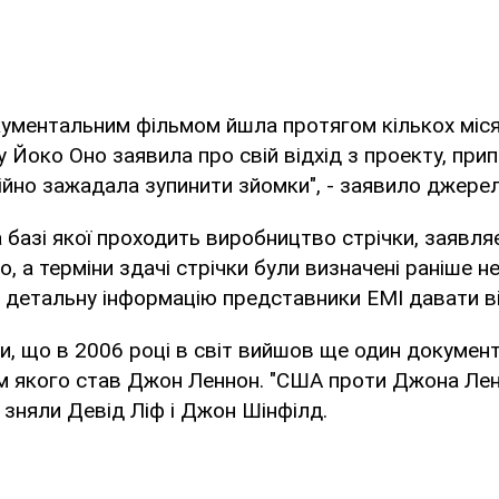
ументальним фільмом йшла протягом кількох місяц
 Йоко Оно заявила про свій відхід з проекту, при
ційно зажадала зупинити зйомки", - заявило джерел
а базі якої проходить виробництво стрічки, заявля
, а терміни здачі стрічки були визначені раніше н
ш детальну інформацію представники EMI давати в
и, що в 2006 році в світ вийшов ще один докумен
м якого став Джон Леннон. "США проти Джона Лен
) зняли Девід Ліф і Джон Шінфілд.