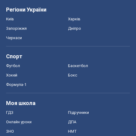
Регіони України
Київ
Харків
Запоріжжя
Дніпро
Черкаси
Спорт
Футбол
Баскетбол
Хокей
Бокс
Формула-1
Моя школа
ГДЗ
Підручники
Онлайн уроки
ДПА
ЗНО
НМТ