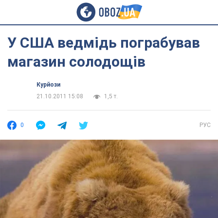
У США ведмідь пограбував
магазин солодощів
Курйози
21.10.2011 15:08
1,5 т.
0
РУС