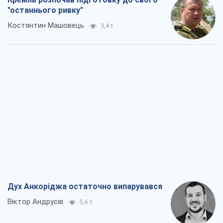
"останнього ривку"
Костянтин Машовець
3,4 т.
Дух Анкоріджа остаточно випарувався
Віктор Андрусів
5,6 т.