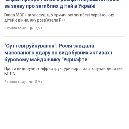
за заяву про загиблих дітей в Україні
Глава МЗС наголосив, що причиною загибелі українських
дітей є війна, яку розв'язала РФ
8 годин тому
7,5 т.
"Суттєві руйнування": Росія завдала
масованого удару по видобувних активах і
буровому майданчику "Укрнафти"
Проти видобувної інфраструктури ворог застосував десятки
БПЛА
8 годин тому
5,9 т.