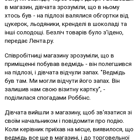
в магазин, дівчата зрозуміли, що в ньому
хтось був - на підлозі валялися обгортки від
цукерок, льодяники, кренделі в шоколаді та
інші солодощі. Безліч товарів було з'їдено,
передає Лента.ру.
Співробітниці магазину зрозуміли, що в
приміщенні побував ведмідь - він полегшився
на підлозі, і дівчата відчули запах. "Ведмідь
був там. Ми могли відчути його запах. Він
залишив нам свою візитну картку", -
поділилася спогадами Роббінс.
Дівчата вийшли з магазину, щоб зв'язатися зі
своїм начальником і повідомити про подію.
Коли керівник приїхав на місце, виявилося, що
ведмідь все ще в магазині, і до торговельної