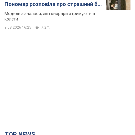
Пономар розповіла про страшний бік
модельної кар’єри
Модель зізналася, які гонорари отримують її
колеги
9.08.2026 16:25
7,2 т.
TOP NEWS