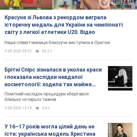
Красуня зі Львова з рекордом виграла
історичну медаль для України на чемпіонаті
світу з легкої атлетики U20. Відео
Наша співвітчизниця блискуче виступила в Орегоні
9.08.2026 09:32
66,3 т.
Брітні Спірс зізналася в уколах краси
і показала наслідки невдалої
косметології: ходила так майже
місяць
Помітний наслідок процедури зберігався
близько чотирьох тижнів
9.08.2026 13:19
3,4 т.
У 16–17 років могла цілий день не
їсти: українська модель Христина