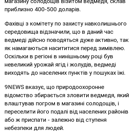
магазину солодощів візитом ведмедя, склав
приблизно 400-500 доларів.
Фахівці з комітету по захисту навколишнього
середовища відзначили, що в даний час
ведмеді дійсно поводяться дуже активно, так
як намагаються насититися перед зимівлею.
Оскільки в регіоні в нинішньому році був
невеликий урожай ягід і жолудів, ведмеді
виходять до населених пунктів у пошуках їжі.
9NEWS вказує, що природоохоронне
відомство збирається зловити ведмедя, який
влаштував погром в магазині солодощів, і
переселити його подалі від населених районів
або ж приспати - залежно від ступеня
небезпеки для людей.