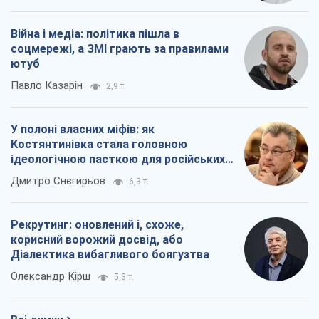
Війна і медіа: політика пішла в
соцмережі, а ЗМІ грають за правилами
ютуб
Павло Казарін
2,9 т.
У полоні власних міфів: як
Костянтинівка стала головною
ідеологічною пасткою для російських
окупантів
Дмитро Снєгирьов
6,3 т.
Рекрутинг: оновлений і, схоже,
корисний ворожий досвід, або
Діалектика вибагливого боягузтва
Олександр Кірш
5,3 т.