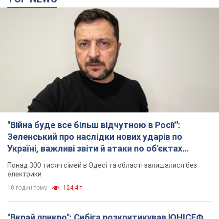
"Війна буде все більш відчутною в Росії":
Зеленський про наслідки нових ударів по
Україні, важливі звіти й атаки по об'єктах
ворога. Відео
Понад 300 тисяч сімей в Одесі та області залишалися без
електрики
10 годин тому
124,4 т.
"Вкрай прикро": Сибіга розкритикував ЮНІСЕФ