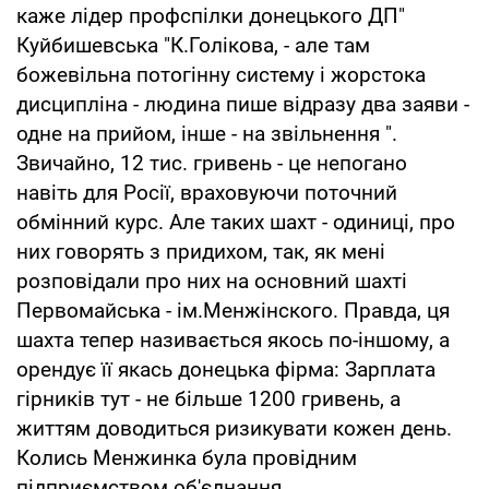
каже лідер профспілки донецького ДП"
Куйбишевська "К.Голікова, - але там
божевільна потогінну систему і жорстока
дисципліна - людина пише відразу два заяви -
одне на прийом, інше - на звільнення ".
Звичайно, 12 тис. гривень - це непогано
навіть для Росії, враховуючи поточний
обмінний курс. Але таких шахт - одиниці, про
них говорять з придихом, так, як мені
розповідали про них на основний шахті
Первомайська - ім.Менжінского. Правда, ця
шахта тепер називається якось по-іншому, а
орендує її якась донецька фірма: Зарплата
гірників тут - не більше 1200 гривень, а
життям доводиться ризикувати кожен день.
Колись Менжинка була провідним
підприємством об'єднання