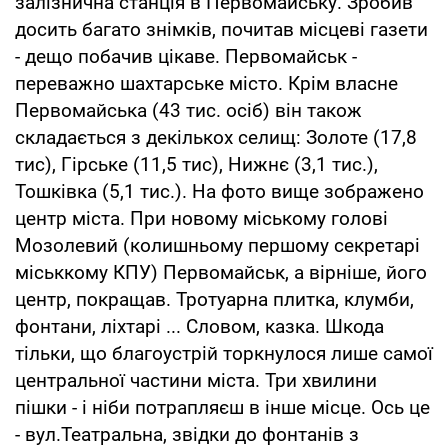
залізнична станція в Первомайську. Зробив
досить багато знімків, почитав місцеві газети
- дещо побачив цікаве. Первомайськ -
переважно шахтарське місто. Крім власне
Первомайська (43 тис. осіб) він також
складається з декількох селищ: Золоте (17,8
тис), Гірське (11,5 тис), Нижнє (3,1 тис.),
Тошківка (5,1 тис.). На фото вище зображено
центр міста. При новому міському голові
Мозолевий (колишньому першому секретарі
міськкому КПУ) Первомайськ, а вірніше, його
центр, покращав. Тротуарна плитка, клумби,
фонтани, ліхтарі ... Словом, казка. Шкода
тільки, що благоустрій торкнулося лише самої
центральної частини міста. Три хвилини
пішки - і ніби потрапляєш в інше місце. Ось це
- вул.Театральна, звідки до фонтанів з