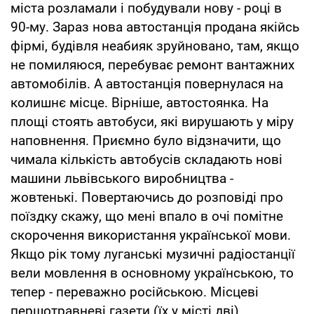
міста розламали і побудували нову - році в
90-му. Зараз нова автостанція продана якійсь
фірмі, будівля неабияк зруйновано, там, якщо
не помиляюся, перебуває ремонт вантажних
автомобілів. А автостанція повернулася на
колишнє місце. Вірніше, автостоянка. На
площі стоять автобуси, які вирушають у міру
наповнення. Приємно було відзначити, що
чимала кількість автобусів складають нові
машини львівського виробництва -
жовтенькі. Повертаючись до розповіді про
поїздку скажу, що мені впало в очі помітне
скорочення використання української мови.
Якщо рік тому луганські музичні радіостанції
вели мовлення в основному українською, то
тепер - переважно російською. Місцеві
першотравневі газети (їх у місті дві)