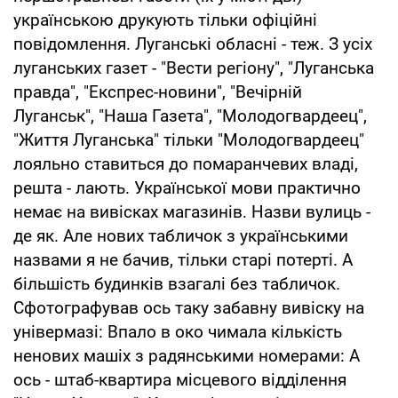
українською друкують тільки офіційні
повідомлення. Луганські обласні - теж. З усіх
луганських газет - "Вести регіону", "Луганська
правда", "Експрес-новини", "Вечірній
Луганськ", "Наша Газета", "Молодогвардеец",
"Життя Луганська" тільки "Молодогвардеец"
лояльно ставиться до помаранчевих владі,
решта - лають. Української мови практично
немає на вивісках магазинів. Назви вулиць -
де як. Але нових табличок з українськими
назвами я не бачив, тільки старі потерті. А
більшість будинків взагалі без табличок.
Сфотографував ось таку забавну вивіску на
універмазі: Впало в око чимала кількість
ненових машіх з радянськими номерами: А
ось - штаб-квартира місцевого відділення