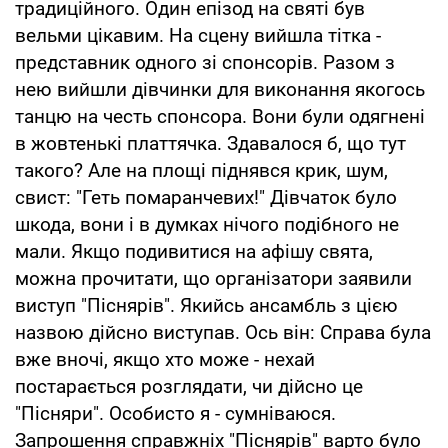
традиційного. Один епізод на святі був
вельми цікавим. На сцену вийшла тітка -
представник одного зі спонсорів. Разом з
нею вийшли дівчинки для виконання якогось
танцю на честь спонсора. Вони були одягнені
в жовтенькі платтячка. Здавалося б, що тут
такого? Але на площі піднявся крик, шум,
свист: "Геть помаранчевих!" Дівчаток було
шкода, вони і в думках нічого подібного не
мали. Якщо подивитися на афішу свята,
можна прочитати, що організатори заявили
виступ "Піснярів". Якийсь ансамбль з цією
назвою дійсно виступав. Ось він: Справа була
вже вночі, якщо хто може - нехай
постарається розглядати, чи дійсно це
"Пісняри". Особисто я - сумніваюся.
Запрошення справжніх "Піснярів" варто було