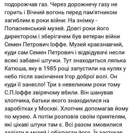
подорожчав газ. Через дорожнечу газу не
горить і Вічний вогонь перед пам'ятником
загиблим в роки війни: На знімку -
Попаснянський музей. Довгі роки його
директором і зберігачем був ветеран війни
Семен Петрович Іоффе. Музей краєзнавчий,
куди сам Семен Петрович і відвідувачі несли
всякі забавні штучки. Тут знаходиться лялька
Катюша, яку в 1985 році запустили на кулях у
небо після закінчення Ігор доброї волі. Он
куди її занесло! Три з невеликим роки тому
С.П.Іоффе звірячому вбили. Він шанував
хлопчика, батьки якого знаходилися на
заробітках у Москві. Хлопчик допомагав йому
по музею. А потім розповів своїм приятелям,
які цікаві штуки там є. Всі разом змовилися
залізти в музей і обікрасти його. Їх застукав