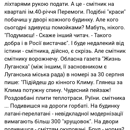
ліхтарями рукою подати. А це - смітник на
кварталі ім.40-річчя Перемоги. Подібні "краси"
побачиш у дворі кожного будинку. Але кого
сьогодні здивуєш помойками? Мабуть, нікого.
"Подумаєш! - Скаже інший читач. - Такого
добра і в Росії вистачає". І буде недалекий від
істини - смітника, дійсно, є скрізь. Але смітник
смітнику ворожнечу. Обласна газета "Жизнь
Луганска" (між іншим, її засновником є
Луганська міська рада) в номері за 30 серпня
пише: "Підійдеш до кінного Климу. Глянеш за
Клима потужну спину. Чудесний пейзаж!
Роздовбані плити теплотраси. Руїни. смітника
... Подивишся на дороги горбаті. На будинку
латані-перелатані - невідкладної модернізації
вимагають більш 300 "хрущовок". На двори
подивишся - сміттям окуповані. Бруд - норма?