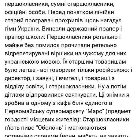
першокласники, сумні старшокласники,
офіційні особи. Перед початком лінійки
старий програвач прохрипів щось нагадує
гімн України. Винесли державний прапор і
прапор школи: Першокласники ретельно і
майже без помилок прочитали ретельно
відрепетирувані віршики на чужому для них
українською мовою. Їх старшим товаришам
було легше - всі говорили тільки російською: і
директор, і завучі, і вчителі, і товариші з
відділу освіти, і старшокласники. Ну а потім
дітлахи відправилися святкувати. Ці знімки я
зробив в одному з кафе біля єдиного в
Первомайську супермаркету "Марс" (предмет
гордості місцевих жителів): Старшокласники
п'ють пиво "Оболонь" і матюкаються
останніми словами (вони, мабуть, не знають,