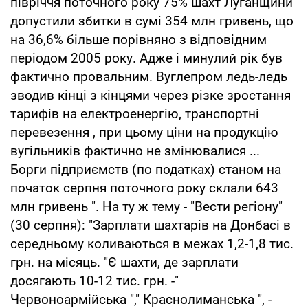
півріччя поточного року 75% шахт Луганщини
допустили збитки в сумі 354 млн гривень, що
на 36,6% більше порівняно з відповідним
періодом 2005 року. Адже і минулий рік був
фактично провальним. Вуглепром ледь-ледь
зводив кінці з кінцями через різке зростання
тарифів на електроенергію, транспортні
перевезення , при цьому ціни на продукцію
вугільників фактично не змінювалися ...
Борги підприємств (по податках) станом на
початок серпня поточного року склали 643
млн гривень ". На ту ж тему - "Вести регіону"
(30 серпня): "Зарплати шахтарів на Донбасі в
середньому коливаються в межах 1,2-1,8 тис.
грн. на місяць. "Є шахти, де зарплати
досягають 10-12 тис. грн. -"
Червоноармійська "," Краснолиманська ", -