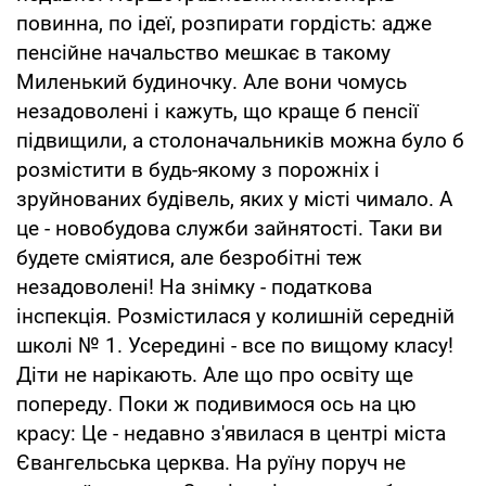
повинна, по ідеї, розпирати гордість: адже
пенсійне начальство мешкає в такому
Миленький будиночку. Але вони чомусь
незадоволені і кажуть, що краще б пенсії
підвищили, а столоначальників можна було б
розмістити в будь-якому з порожніх і
зруйнованих будівель, яких у місті чимало. А
це - новобудова служби зайнятості. Таки ви
будете сміятися, але безробітні теж
незадоволені! На знімку - податкова
інспекція. Розмістилася у колишній середній
школі № 1. Усередині - все по вищому класу!
Діти не нарікають. Але що про освіту ще
попереду. Поки ж подивимося ось на цю
красу: Це - недавно з'явилася в центрі міста
Євангельська церква. На руїну поруч не