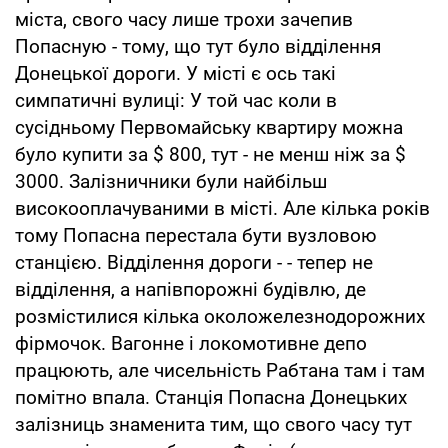
міста, свого часу лише трохи зачепив
Попасную - тому, що тут було відділення
Донецької дороги. У місті є ось такі
симпатичні вулиці: У той час коли в
сусідньому Первомайську квартиру можна
було купити за $ 800, тут - не менш ніж за $
3000. Залізничники були найбільш
високооплачуваними в місті. Але кілька років
тому Попасна перестала бути вузловою
станцією. Відділення дороги - - тепер не
відділення, а напівпорожні будівлю, де
розмістилися кілька околожелезнодорожних
фірмочок. Вагонне і локомотивне депо
працюють, але чисельність Рабтана там і там
помітно впала. Станція Попасна Донецьких
залізниць знаменита тим, що свого часу тут