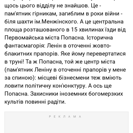
щось цього відділу не знайшов. Це -
пам'ятник гірникам, загиблим в роки війни -
біля шахти ім.Менжінского. А це центральна
площа розташованого в 15 хвилинах їзди від
Первомайська міста Попасна. Історична
фантасмагорія: Ленін в оточенні жовто-
блакитних прапорів. Яке йому перевертатися
в труні! Та ж Попасна, той же центр міста
(пам'ятник Леніну в оточенні прапорів у мене
за спиною): місцеві бізнесмени теж вміють
ловити політичну кон'юнктуру. А ось ще
Попасна. Захисники іноземних богомерзких
культів повинні радіти.