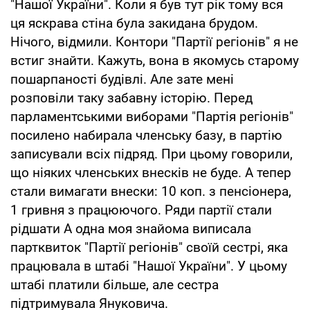
"Нашої України". Коли я був тут рік тому вся
ця яскрава стіна була закидана брудом.
Нічого, відмили. Контори "Партії регіонів" я не
встиг знайти. Кажуть, вона в якомусь старому
пошарпаності будівлі. Але зате мені
розповіли таку забавну історію. Перед
парламентськими виборами "Партія регіонів"
посилено набирала членську базу, в партію
записували всіх підряд. При цьому говорили,
що ніяких членських внесків не буде. А тепер
стали вимагати внески: 10 коп. з пенсіонера,
1 гривня з працюючого. Ряди партії стали
рідшати А одна моя знайома виписала
партквиток "Партії регіонів" своїй сестрі, яка
працювала в штабі "Нашої України". У цьому
штабі платили більше, але сестра
підтримувала Януковича.