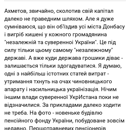
Ахметов, звичайно, сколотив свій капітал
далеко не праведним шляхом. Але я дуже
сумніваюся, що він об'їздив усі міста Донбасу
і вигріб кишені у кожного громадянина
"незалежній та суверенноі України". Це під
силу тільки цьому самому "незалежному"
державі. А вже куди держава грошики діває -
залишається тільки здогадуватися. Я думаю,
одні з найбільш істотних статей витрат -
утримання тхнуть на очах чиновницького
апарату і насильницька українізація. Нічим
іншим влади суверенної УкрИстана поки не
відзначилися. За прикладами далеко ходити
не треба. На фото - новеньке будівлю
пенсійного фонду України, побудоване зовсім
недавно. Першотравневих пенсіонерів