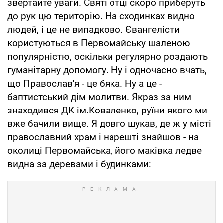
звертайте уваги. Святі отці скоро приберуть
до рук цю територію. На сходинках видно
людей, і це не випадково. Євангелісти
користуються в Первомайську шаленою
популярністю, оскільки регулярно роздають
гуманітарну допомогу. Ну і одночасно вчать,
що Православ'я - це бяка. Ну а це -
баптистський дім молитви. Якраз за ним
знаходився ДК ім.Коваленко, руїни якого ми
вже бачили вище. Я довго шукав, де ж у місті
православний храм і нарешті знайшов - на
околиці Первомайська, його маківка ледве
видна за деревами і будинками: