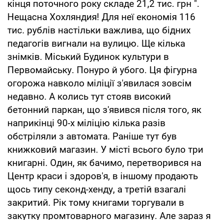
кінця поточного року складе 21,2 тис. грн ".
Нещасна Хохляндия! Для неї економія 116
тис. рублів настільки важлива, що бідних
педагогів вигнали на вулицю. Ще кілька
знімків. Міський Будинок культури в
Первомайську. Понуро й убого. Ця фігурна
огорожа навколо міліції з'явилася зовсім
недавно. А колись тут стояв високий
бетонний паркан, що з'явився після того, як
наприкінці 90-х міліцію кілька разів
обстріляли з автомата. Раніше тут був
книжковий магазин. У місті всього було три
книгарні. Один, як бачимо, перетворився на
Центр краси і здоров'я, в іншому продають
щось типу секонд-хенду, а третій взагалі
закритий. Рік тому книгами торгували в
закутку промтоварного магазину. Але зараз я