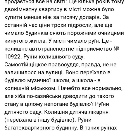
продається все на світі: Ще кілька років тому
двокімнатну квартиру в місті можна було
купити менше ніж за тисячу доларів. За
останній час ціни трохи підросли, але ще
чимало будинків сяють порожніми очницями
кинутого житла: У місті чимало руїн. Це -
колишнє автотранспортне підприємство №
10922. Руїни колишнього суду.
Самостійщіцкое правосуддя, правда, не не
залишилося на вулиці. Воно переїхало в
будівлю музичної школи, а школа - в
колишній міськком. Начебто все нормально,
але хіба по-хазяйськи доводити до такого
стану в цілому непогане будівлю? Руїни
дитячого саду. Колишня дитяча лікарня
(переїхала в іншу будівлю). Руїни
багатоквартирного будинку. В таких руїнах