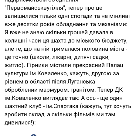
"Первомайськвугілля", тепер про це
залишилися тільки одні спогади та не мінливі
вже десятки років обладнання та механізми:
Я вже не знаю скільки грошей давала в
колишні часи ця шахта до міського бюджету,
але те, що на ній трималася половина міста -
це точно (школи, лікарні, дитячі садки,
житло). Гірники містили прекрасний Палац
культури ім.Коваленко, кажуть, другою за
рівнем в області після Луганська -
оброблений мармуром, гранітом. Тепер ДК
ім.Коваленко виглядає так: А ось - ще один
шахтний клуб - ім.Спартака (кажуть, тут хочуть
зробити склад, а скільки фільмів ми там
дивилися!):