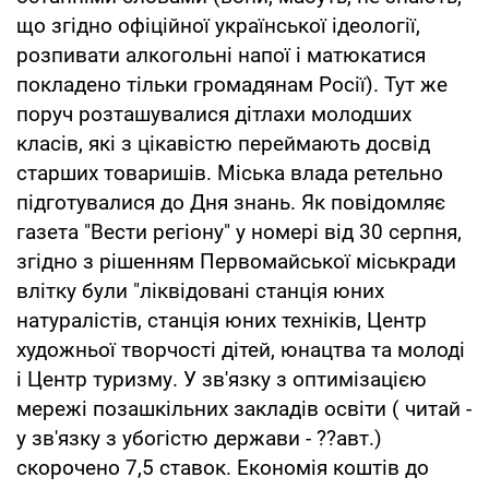
що згідно офіційної української ідеології,
розпивати алкогольні напої і матюкатися
покладено тільки громадянам Росії). Тут же
поруч розташувалися дітлахи молодших
класів, які з цікавістю переймають досвід
старших товаришів. Міська влада ретельно
підготувалися до Дня знань. Як повідомляє
газета "Вести регіону" у номері від 30 серпня,
згідно з рішенням Первомайської міськради
влітку були "ліквідовані станція юних
натуралістів, станція юних техніків, Центр
художньої творчості дітей, юнацтва та молоді
і Центр туризму. У зв'язку з оптимізацією
мережі позашкільних закладів освіти ( читай -
у зв'язку з убогістю держави - ??авт.)
скорочено 7,5 ставок. Економія коштів до