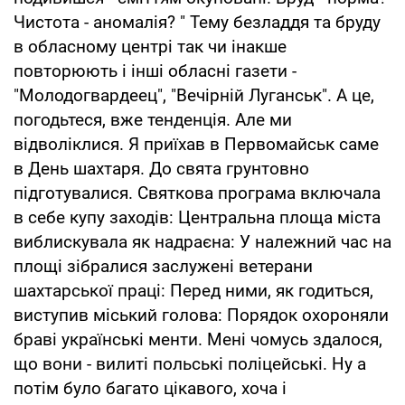
Чистота - аномалія? " Тему безладдя та бруду
в обласному центрі так чи інакше
повторюють і інші обласні газети -
"Молодогвардеец", "Вечірній Луганськ". А це,
погодьтеся, вже тенденція. Але ми
відволіклися. Я приїхав в Первомайськ саме
в День шахтаря. До свята грунтовно
підготувалися. Святкова програма включала
в себе купу заходів: Центральна площа міста
виблискувала як надраєна: У належний час на
площі зібралися заслужені ветерани
шахтарської праці: Перед ними, як годиться,
виступив міський голова: Порядок охороняли
браві українські менти. Мені чомусь здалося,
що вони - вилиті польські поліцейські. Ну а
потім було багато цікавого, хоча і