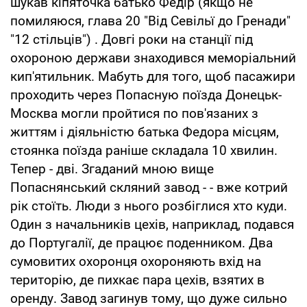
шукав кіпяточка батько Федір (якщо не
помиляюся, глава 20 "Від Севільї до Гренади"
"12 стільців") . Довгі роки на станції під
охороною держави знаходився меморіальний
кип'ятильник. Мабуть для того, щоб пасажири
проходить через Попасную поїзда Донецьк-
Москва могли пройтися по пов'язаних з
життям і діяльністю батька Федора місцям,
стоянка поїзда раніше складала 10 хвилин.
Тепер - дві. Згаданий мною вище
Попаснянський скляний завод - - вже котрий
рік стоїть. Люди з нього розбіглися хто куди.
Один з начальників цехів, наприклад, подався
до Португалії, де працює поденником. Два
сумовитих охоронця охороняють вхід на
територію, де пихкає пара цехів, взятих в
оренду. Завод загинув тому, що дуже сильно