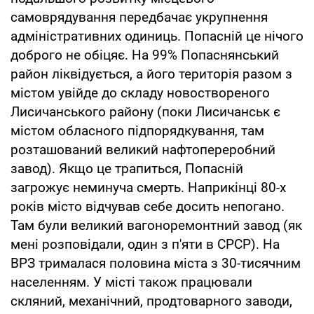
самоврядування передбачає укрупнення
адміністративних одиниць. Попасній це нічого
доброго не обіцяє. На 99% Попаснянський
район ліквідується, а його територія разом з
містом увійде до складу новоствореного
Лисичанського району (поки Лисичанськ є
містом обласного підпорядкування, там
розташований великий нафтопереробний
завод). Якщо це трапиться, Попасній
загрожує неминуча смерть. Наприкінці 80-х
років місто відчував себе досить непогано.
Там були великий вагоноремонтний завод (як
мені розповідали, один з п'яти в СРСР). На
ВРЗ трималася половина міста з 30-тисячним
населенням. У місті також працювали
скляний, механічний, продтоварного заводи,