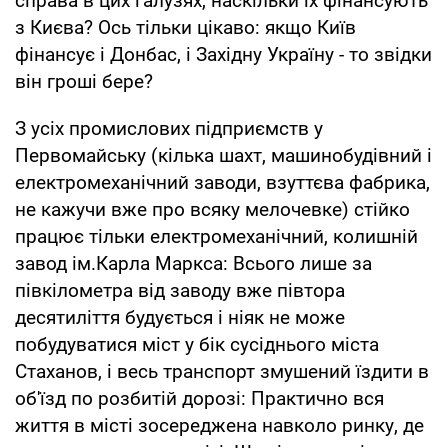
справа в цих галузях, наскільки їх фінансують
з Києва? Ось тільки цікаво: якщо Київ
фінансує і Донбас, і Західну Україну - то звідки
він гроші бере?
З усіх промислових підприємств у
Первомайську (кілька шахт, машинобудівний і
електромеханічний заводи, взуттєва фабрика,
не кажучи вже про всяку мелочевке) стійко
працює тільки електромеханічний, колишній
завод ім.Карла Маркса: Всього лише за
півкілометра від заводу вже півтора
десятиліття будується і ніяк не може
побудуватися міст у бік сусіднього міста
Стаханов, і весь транспорт змушений їздити в
об'їзд по розбитій дорозі: Практично вся
життя в місті зосереджена навколо ринку, де