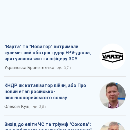
"Варта" та "Новатор" витримали
кулеметний обстріл і удар FPV-дрона,
врятувавши життя офіцеру ЗСУ
Українська Бронетехніка
3,7 т.
КНДР як каталізатор війни, або Про
новий етап російсько-
північнокорейського союзу
Олексій Кущ
3,8 т.
Вихід до еліти ЧС та тріумф "Сокола":