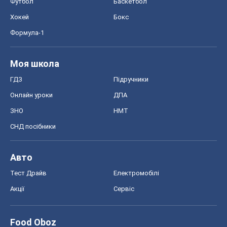
Футбол
Баскетбол
Хокей
Бокс
Формула-1
Моя школа
ГДЗ
Підручники
Онлайн уроки
ДПА
ЗНО
НМТ
СНД посібники
Авто
Тест Драйв
Електромобілі
Акції
Сервіс
Food Oboz