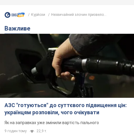
Курйози
Незвичайний злочин призвело...
Важливе
АЗС "готуються" до суттєвого підвищення цін:
українцям розповіли, чого очікувати
Як на заправках уже змінили вартість пального
9 годин тому
22,9 т.