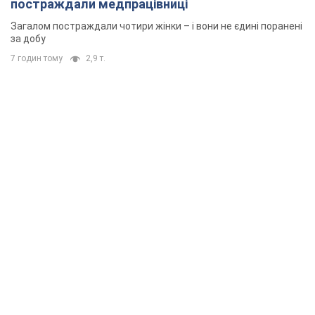
постраждали медпрацівниці
Загалом постраждали чотири жінки – і вони не єдині поранені
за добу
7 годин тому
2,9 т.