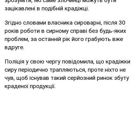
зрозуміти, які саме злочинці можуть бути
зацікавлені в подібній крадіжці.
Згідно словами власника сироварні, після 30
років роботи в сирному справі без будь-яких
проблем, за останній рік його грабують вже
вдруге.
Поліція у свою чергу повідомила, що крадіжки
сиру періодично трапляються, проте ніхто не
чув, щоб існував такий серйозний ринок збуту
краденої продукції.