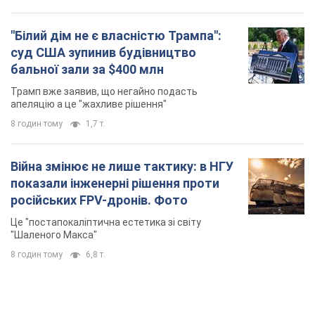
"Білий дім не є власністю Трампа":
суд США зупинив будівництво
бальної зали за $400 млн
Трамп вже заявив, що негайно подасть
апеляцію а це "жахливе рішення"
8 годин тому
1,7 т.
Війна змінює не лише тактику: в НГУ
показали інженерні рішення проти
російських FPV-дронів. Фото
Це "постапокаліптична естетика зі світу
"Шаленого Макса"
8 годин тому
6,8 т.