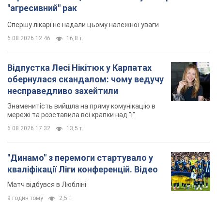
"агресивний" рак
Спершу лікарі не надали цьому належної уваги
6.08.2026 12:46
16,8 т.
Відпустка Лесі Нікітюк у Карпатах
обернулася скандалом: чому ведучу
несправедливо захейтили
Знаменитість вийшла на пряму комунікацію в
мережі та розставила всі крапки над "і"
6.08.2026 17:32
13,5 т.
"Динамо" з перемоги стартувало у
кваліфікації Ліги конференцій. Відео
Матч відбувся в Любліні
9 годин тому
2,5 т.