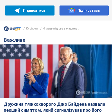
Підписатись
Підписатись
Курйози
Німець підірвав машину ...
Важливе
Дружина тяжкохворого Джо Байдена назвала
перший симптом, який сигналізував про його