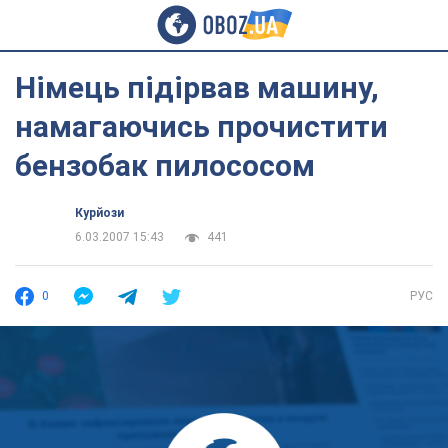
Німець підірвав машину,
намагаючись прочистити
бензобак пилососом
Курйози
6.03.2007 15:43
441
0
РУС