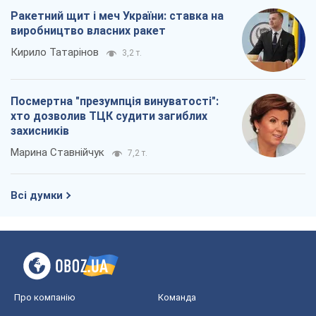
Ракетний щит і меч України: ставка на
виробництво власних ракет
Кирило Татарінов
3,2 т.
Посмертна "презумпція винуватості":
хто дозволив ТЦК судити загиблих
захисників
Марина Ставнійчук
7,2 т.
Всі думки
Про компанію
Команда