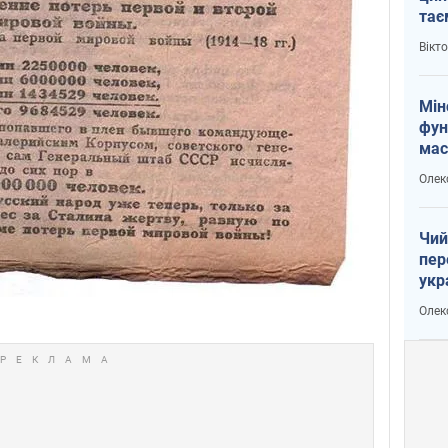
тає
і Пу
Вікт
Мін
фун
мас
Олек
Чий
пер
укр
чин
Олек
наз