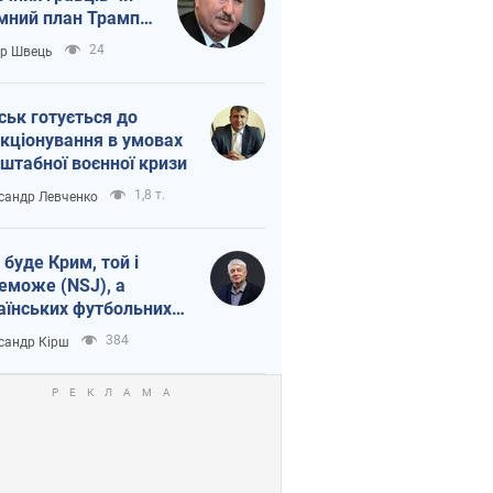
мний план Трампа
тіна?
24
ор Швець
ськ готується до
кціонування в умовах
штабної воєнної кризи
1,8 т.
сандр Левченко
 буде Крим, той і
еможе (NSJ), а
аїнських футбольних
овників можуть
384
сандр Кірш
вати вбивцями