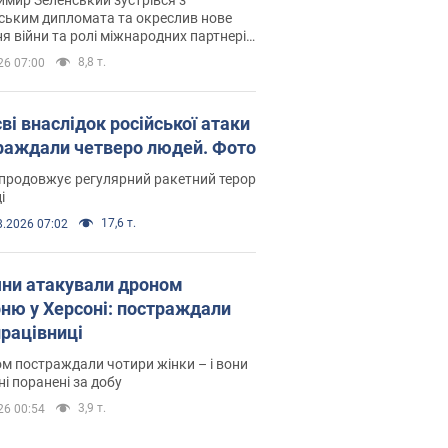
ським дипломата та окреслив нове
я війни та ролі міжнародних партнерів
тьбі з Росією
8,8 т.
26 07:00
ві внаслідок російської атаки
раждали четверо людей. Фото
продовжує регулярний ракетний терор
і
17,6 т.
8.2026 07:02
яни атакували дроном
рню у Херсоні: постраждали
рацівниці
м постраждали чотири жінки – і вони
ні поранені за добу
3,9 т.
26 00:54