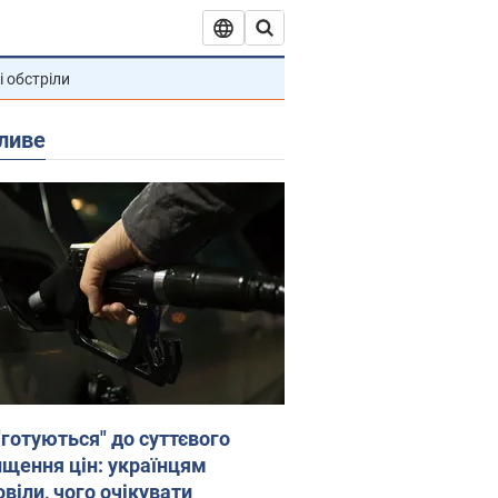
і обстріли
ливе
"готуються" до суттєвого
ищення цін: українцям
віли, чого очікувати