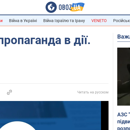
ни
Війна в Україні
Війна Ізраїлю та Ірану
VENETO
Російськ
Важ
ропаганда в дії.
Читать на русском
АЗС 
підв
розпо