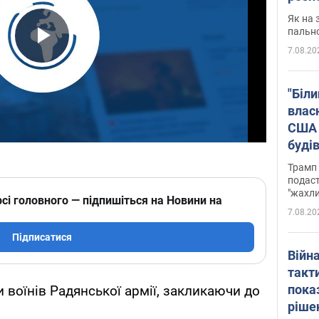
Як на 
пальн
7.08.20
Play Video
"Біли
влас
США 
буді
зали
Трамп 
подаст
"жахли
сі головного — підпишіться на Новини на
7.08.20
Підписатися
Війн
такт
пока
 воїнів Радянської армії, закликаючи до
ріше