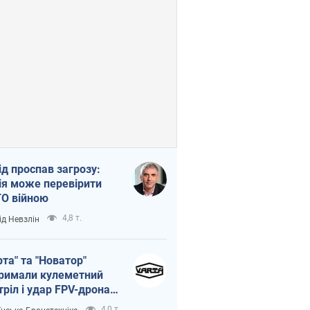
ід проспав загрозу:
ія може перевірити
О війною
4,8 т.
ід Невзлін
рта" та "Новатор"
римали кулеметний
тріл і удар FPV-дрона,
тувавши життя
4,0 т.