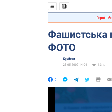
Герої вій
Фашистська п
ФОТО
Курйози
25.05.2007 14:04
1,3 т.
0