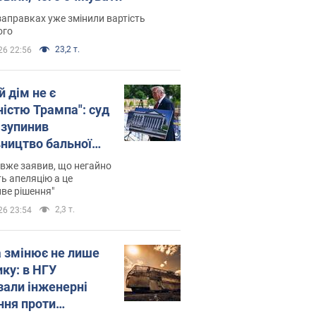
заправках уже змінили вартість
ого
23,2 т.
26 22:56
й дім не є
ністю Трампа": суд
зупинив
вництво бальної
 за $400 млн
вже заявив, що негайно
ь апеляцію а це
ве рішення"
2,3 т.
26 23:54
а змінює не лише
ику: в НГУ
зали інженерні
ння проти