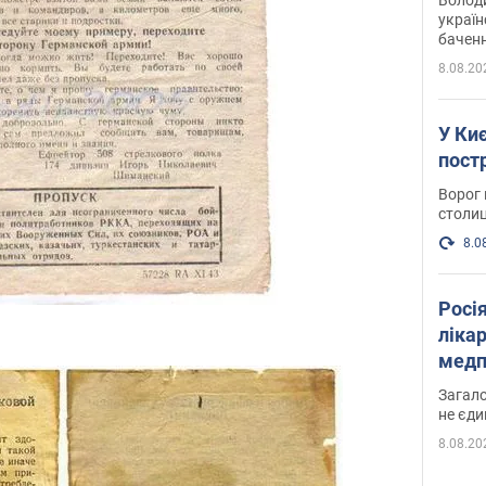
україн
баченн
у боро
8.08.20
У Киє
пост
Ворог 
столиц
8.0
Росі
ліка
медп
Загало
не єди
8.08.20