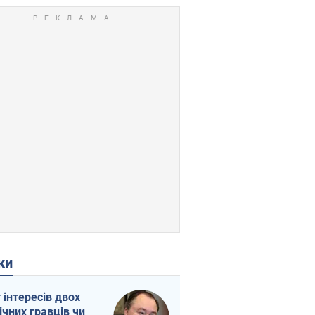
ки
г інтересів двох
ічних гравців чи