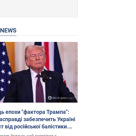
P NEWS
ць епохи "фактора Трампа":
насправді забезпечить Україні
т від російської балістики.
рв’ю з Безсмертним
мир Зеленський зустрівся з