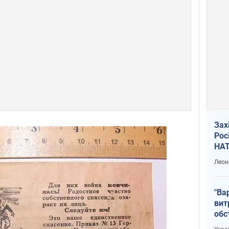
Зах
Рос
НАТ
Леон
"Ва
вит
обс
вря