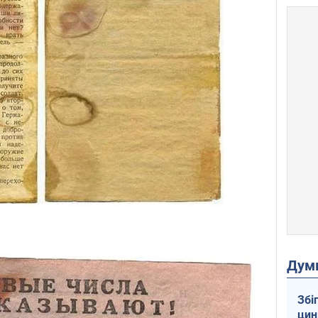
Дум
Збі
цин