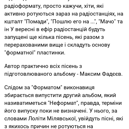
радіоформату, просто кажучи, хіти, які
активно ротуються зараз на радіостанціях, на
кшталт "Помади", "Пошлю его на ...", "Мачо" та
ін У вересні в ефір радіостанцій будуть
запущені ще кілька пісень, які разом з
перерахованими вище і складуть основу
"форматної" пластинки.
Автор практично всіх пісень з
підготовлюваного альбому - Максим Фадєєв.
Слідом за "Форматом" виконавиця
збирається випустити другий альбом, який
називатиметься "Неформат", правда, терміни
його випуску поки не визначені. У нього, за
словами Лоліти Мілявської, увійдуть пісні, які
з якихось причин не ротуються на