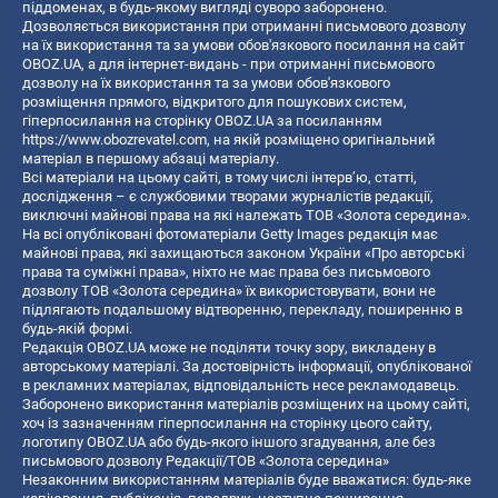
піддоменах, в будь-якому вигляді суворо заборонено.
Дозволяється використання при отриманні письмового дозволу
на їх використання та за умови обов'язкового посилання на сайт
OBOZ.UA, а для інтернет-видань - при отриманні письмового
дозволу на їх використання та за умови обов'язкового
розміщення прямого, відкритого для пошукових систем,
гіперпосилання на сторінку OBOZ.UA за посиланням
https://www.obozrevatel.com
, на якій розміщено оригінальний
матеріал в першому абзаці матеріалу.
Всі матеріали на цьому сайті, в тому числі інтерв’ю, статті,
дослідження – є службовими творами журналістів редакції,
виключні майнові права на які належать ТОВ «Золота середина».
На всі опубліковані фотоматеріали Getty Images редакція має
майнові права, які захищаються законом України «Про авторські
права та суміжні права», ніхто не має права без письмового
дозволу ТОВ «Золота середина» їх використовувати, вони не
підлягають подальшому відтворенню, перекладу, поширенню в
будь-якій формі.
Редакція OBOZ.UA може не поділяти точку зору, викладену в
авторському матеріалі. За достовірність інформації, опублікованої
в рекламних матеріалах, відповідальність несе рекламодавець.
Заборонено використання матеріалів розміщених на цьому сайті,
хоч із зазначенням гіперпосилання на сторінку цього сайту,
логотипу OBOZ.UA або будь-якого іншого згадування, але без
письмового дозволу Редакції/ТОВ «Золота середина»
Незаконним використанням матеріалів буде вважатися: будь-яке