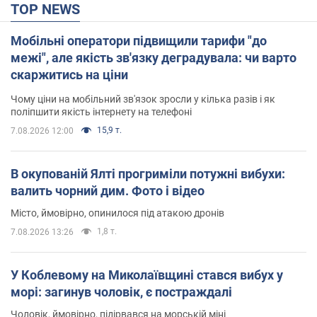
TOP NEWS
Мобільні оператори підвищили тарифи "до
межі", але якість зв'язку деградувала: чи варто
скаржитись на ціни
Чому ціни на мобільний зв'язок зросли у кілька разів і як
поліпшити якість інтернету на телефоні
15,9 т.
7.08.2026 12:00
В окупованій Ялті прогриміли потужні вибухи:
валить чорний дим. Фото і відео
Місто, ймовірно, опинилося під атакою дронів
1,8 т.
7.08.2026 13:26
У Коблевому на Миколаївщині стався вибух у
морі: загинув чоловік, є постраждалі
Чоловік, ймовірно, підірвався на морській міні