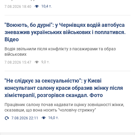
10,4 т.
7.08.2026 18:40
"Воюють, бо дурні": у Чернівцях водій автобуса
зневажив українських військових і поплатився.
Відео
Водія звільнили після конфлікту з пасажирами та образ
військових
9,0 т.
7.08.2026 15:47
"Не слідкує за сексуальністю": у Києві
консультант салону краси образив жінку після
хімієтерапії, розгорівся скандал. Фото
Працівник салону почав надавати оцінку зовнішності жінки,
сказавши, що вона носить "чоловічу стрижку"
16,0 т.
7.08.2026 22:11