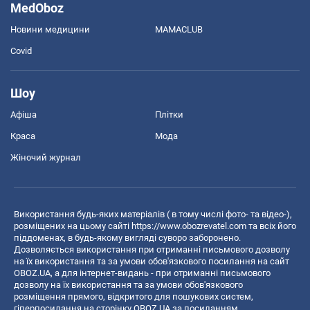
MedOboz
Новини медицини
MAMACLUB
Covid
Шоу
Афіша
Плітки
Краса
Мода
Жіночий журнал
Використання будь-яких матеріалів ( в тому числі фото- та відео-),
розміщених на цьому сайті
https://www.obozrevatel.com
та всіх його
піддоменах, в будь-якому вигляді суворо заборонено.
Дозволяється використання при отриманні письмового дозволу
на їх використання та за умови обов'язкового посилання на сайт
OBOZ.UA, а для інтернет-видань - при отриманні письмового
дозволу на їх використання та за умови обов'язкового
розміщення прямого, відкритого для пошукових систем,
гіперпосилання на сторінку OBOZ.UA за посиланням