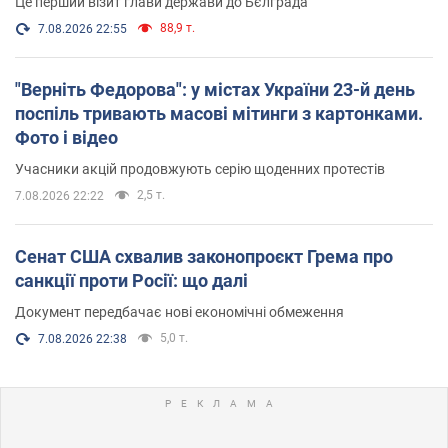
Це перший візит глави держави до Бєлграда
88,9 т.
7.08.2026 22:55
"Верніть Федорова": у містах України 23-й день
поспіль тривають масові мітинги з картонками.
Фото і відео
Учасники акцій продовжують серію щоденних протестів
2,5 т.
7.08.2026 22:22
Сенат США схвалив законопроєкт Грема про
санкції проти Росії: що далі
Документ передбачає нові економічні обмеження
5,0 т.
7.08.2026 22:38