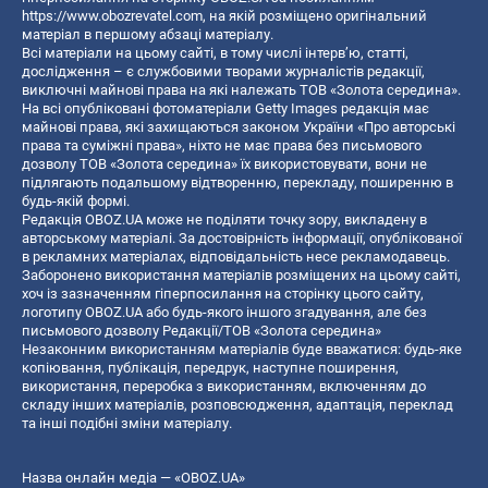
https://www.obozrevatel.com
, на якій розміщено оригінальний
матеріал в першому абзаці матеріалу.
Всі матеріали на цьому сайті, в тому числі інтерв’ю, статті,
дослідження – є службовими творами журналістів редакції,
виключні майнові права на які належать ТОВ «Золота середина».
На всі опубліковані фотоматеріали Getty Images редакція має
майнові права, які захищаються законом України «Про авторські
права та суміжні права», ніхто не має права без письмового
дозволу ТОВ «Золота середина» їх використовувати, вони не
підлягають подальшому відтворенню, перекладу, поширенню в
будь-якій формі.
Редакція OBOZ.UA може не поділяти точку зору, викладену в
авторському матеріалі. За достовірність інформації, опублікованої
в рекламних матеріалах, відповідальність несе рекламодавець.
Заборонено використання матеріалів розміщених на цьому сайті,
хоч із зазначенням гіперпосилання на сторінку цього сайту,
логотипу OBOZ.UA або будь-якого іншого згадування, але без
письмового дозволу Редакції/ТОВ «Золота середина»
Незаконним використанням матеріалів буде вважатися: будь-яке
копiювання, публiкацiя, передрук, наступне поширення,
використання, переробка з використанням, включенням до
складу інших матеріалів, розповсюдження, адаптація, переклад
та інші подібні зміни матеріалу.
Назва онлайн медіа — «OBOZ.UA»