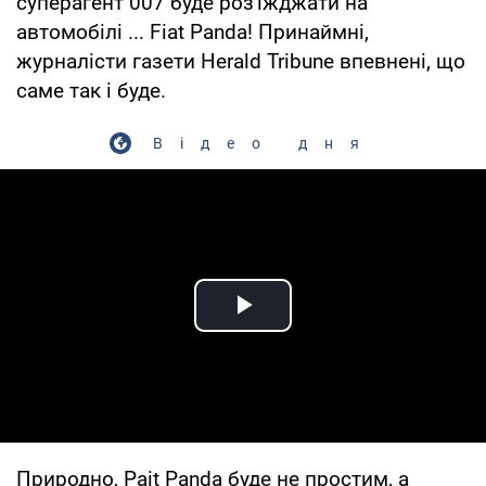
суперагент 007 буде роз'їжджати на
автомобілі ... Fiat Panda! Принаймні,
журналісти газети Herald Tribune впевнені, що
саме так і буде.
Відео дня
Play Video
Природно, Pait Panda буде не простим, а