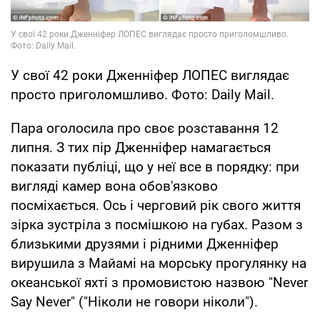
У свої 42 роки Дженніфер ЛОПЕС виглядає
просто приголомшливо. Фото: Daily Mail.
Пара оголосила про своє розставання 12
липня. З тих пір Дженніфер намагається
показати публіці, що у неї все в порядку: при
вигляді камер вона обов'язково
посміхається. Ось і черговий рік свого життя
зірка зустріла з посмішкою на губах. Разом з
близькими друзями і рідними Дженніфер
вирушила з Майамі на морську прогулянку на
океанської яхті з промовистою назвою "Never
Say Never" ("Ніколи не говори ніколи").