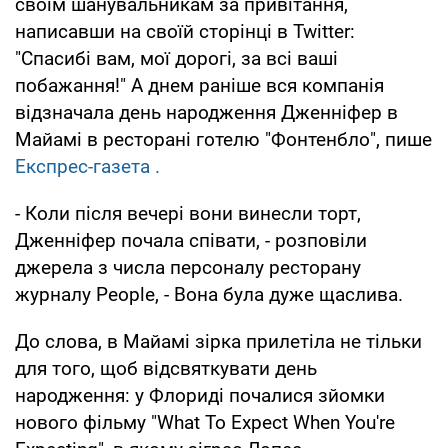
своїм шанувальникам за привітання,
написавши на своїй сторінці в Twitter:
"Спасибі вам, мої дорогі, за всі ваші
побажання!" А днем раніше вся компанія
відзначала день народження Дженніфер в
Майамі в ресторані готелю "Фонтенбло", пише
Експрес-газета .
- Коли після вечері вони винесли торт,
Дженніфер почала співати, - розповіли
джерела з числа персоналу ресторану
журналу People, - Вона була дуже щаслива.
До слова, в Майамі зірка прилетіла не тільки
для того, щоб відсвяткувати день
народження: у Флориді почалися зйомки
нового фільму "What To Expect When You're