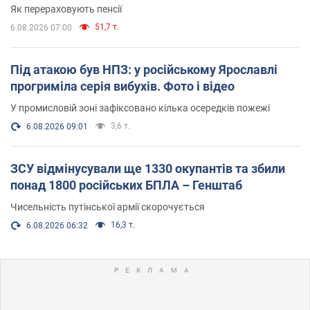
Як перераховують пенсії
51,7 т.
6.08.2026 07:00
Під атакою був НПЗ: у російському Ярославлі
прогриміла серія вибухів. Фото і відео
У промисловій зоні зафіксовано кілька осередків пожежі
3,6 т.
6.08.2026 09:01
ЗСУ відмінусували ще 1330 окупантів та збили
понад 1800 російських БПЛА – Генштаб
Чисельність путінської армії скорочується
16,3 т.
6.08.2026 06:32