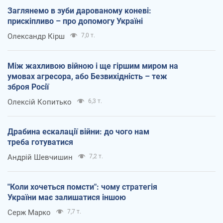
Заглянемо в зуби дарованому коневі:
прискіпливо – про допомогу Україні
Олександр Кірш
7,0 т.
Між жахливою війною і ще гіршим миром на
умовах агресора, або Безвихідність – теж
зброя Росії
Олексій Копитько
6,3 т.
Драбина ескалації війни: до чого нам
треба готуватися
Андрій Шевчишин
7,2 т.
"Коли хочеться помсти": чому стратегія
України має залишатися іншою
Серж Марко
7,7 т.