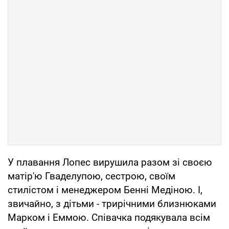
У плавання Лопес вирушила разом зі своєю
матір'ю Гваделупою, сестрою, своїм
стилістом і менеджером Бенні Медіною. І,
звичайно, з дітьми - трирічними близнюками
Марком і Еммою. Співачка подякувала всім