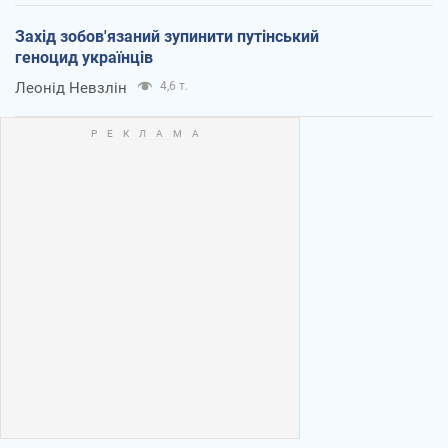
Захід зобов'язаний зупинити путінський
геноцид українців
Леонід Невзлін
4,6 т.