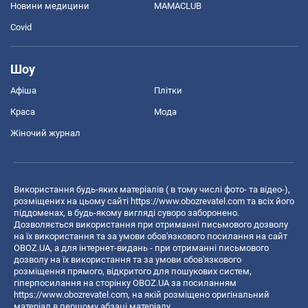
Новини медицини
MAMACLUB
Covid
Шоу
Афіша
Плітки
Краса
Мода
Жіночий журнал
Використання будь-яких матеріалів ( в тому числі фото- та відео-),
розміщених на цьому сайті
https://www.obozrevatel.com
та всіх його
піддоменах, в будь-якому вигляді суворо заборонено.
Дозволяється використання при отриманні письмового дозволу
на їх використання та за умови обов'язкового посилання на сайт
OBOZ.UA, а для інтернет-видань - при отриманні письмового
дозволу на їх використання та за умови обов'язкового
розміщення прямого, відкритого для пошукових систем,
гіперпосилання на сторінку OBOZ.UA за посиланням
https://www.obozrevatel.com
, на якій розміщено оригінальний
матеріал в першому абзаці матеріалу.