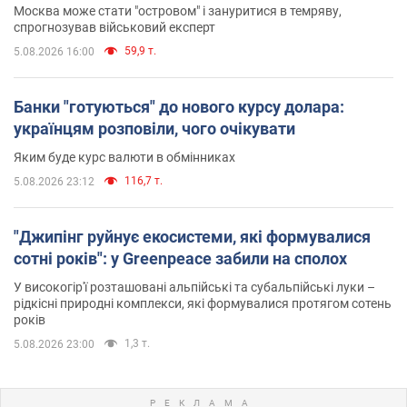
Москва може стати "островом" і зануритися в темряву,
спрогнозував військовий експерт
59,9 т.
5.08.2026 16:00
Банки "готуються" до нового курсу долара:
українцям розповіли, чого очікувати
Яким буде курс валюти в обмінниках
116,7 т.
5.08.2026 23:12
"Джипінг руйнує екосистеми, які формувалися
сотні років": у Greenpeace забили на сполох
У високогір'ї розташовані альпійські та субальпійські луки –
рідкісні природні комплекси, які формувалися протягом сотень
років
1,3 т.
5.08.2026 23:00