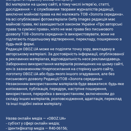
Всі матеріали на цьому сайті, в тому числі інтерв’ю, статті,
дослідження – є службовими творами журналістів редакції,
виключні майнові права на які належать ТОВ «Золота середина».
На всі опубліковані фотоматеріали Getty Images редакція має
майнові права, які захищаються законом України «Про авторські
права та суміжні права», ніхто не має права без письмового
дозволу ТОВ «Золота середина» їх використовувати, вони не
підлягають подальшому відтворенню, перекладу, поширенню в
будь-якій формі.
Редакція OBOZ.UA може не поділяти точку зору, викладену в
авторському матеріалі. За достовірність інформації, опублікованої
в рекламних матеріалах, відповідальність несе рекламодавець.
Заборонено використання матеріалів розміщених на цьому сайті,
хоч із зазначенням гіперпосилання на сторінку цього сайту,
логотипу OBOZ.UA або будь-якого іншого згадування, але без
письмового дозволу Редакції/ТОВ «Золота середина»
Незаконним використанням матеріалів буде вважатися: будь-яке
копiювання, публiкацiя, передрук, наступне поширення,
використання, переробка з використанням, включенням до
складу інших матеріалів, розповсюдження, адаптація, переклад
та інші подібні зміни матеріалу.
Назва онлайн медіа — «OBOZ.UA»
- суб'єкт у сфері онлайн медіа;
- ідентифікатор медіа — R40-06156;