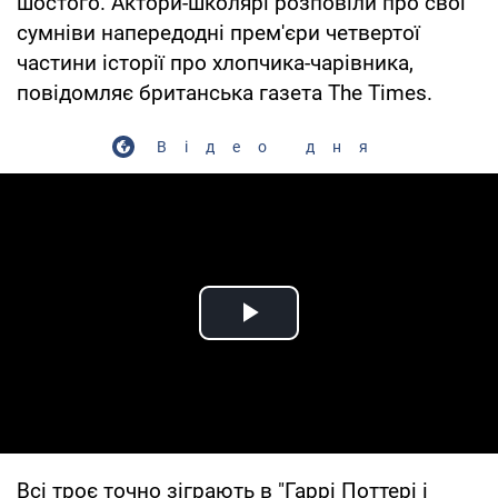
шостого. Актори-школярі розповіли про свої
сумніви напередодні прем'єри четвертої
частини історії про хлопчика-чарівника,
повідомляє британська газета The Times.
Відео дня
Play Video
Всі троє точно зіграють в "Гаррі Поттері і