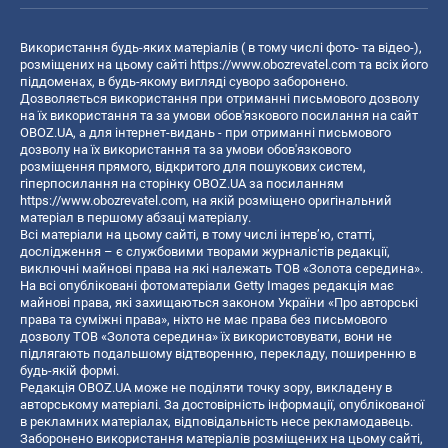
Використання будь-яких матеріалів ( в тому числі фото- та відео-),
розміщених на цьому сайті
https://www.obozrevatel.com
та всіх його
піддоменах, в будь-якому вигляді суворо заборонено.
Дозволяється використання при отриманні письмового дозволу
на їх використання та за умови обов'язкового посилання на сайт
OBOZ.UA, а для інтернет-видань - при отриманні письмового
дозволу на їх використання та за умови обов'язкового
розміщення прямого, відкритого для пошукових систем,
гіперпосилання на сторінку OBOZ.UA за посиланням
https://www.obozrevatel.com
, на якій розміщено оригінальний
матеріал в першому абзаці матеріалу.
Всі матеріали на цьому сайті, в тому числі інтерв’ю, статті,
дослідження – є службовими творами журналістів редакції,
виключні майнові права на які належать ТОВ «Золота середина».
На всі опубліковані фотоматеріали Getty Images редакція має
майнові права, які захищаються законом України «Про авторські
права та суміжні права», ніхто не має права без письмового
дозволу ТОВ «Золота середина» їх використовувати, вони не
підлягають подальшому відтворенню, перекладу, поширенню в
будь-якій формі.
Редакція OBOZ.UA може не поділяти точку зору, викладену в
авторському матеріалі. За достовірність інформації, опублікованої
в рекламних матеріалах, відповідальність несе рекламодавець.
Заборонено використання матеріалів розміщених на цьому сайті,