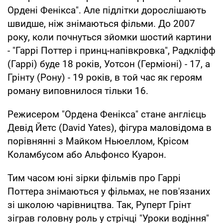
Ордені Фенікса". Але підлітки дорослішають
швидше, ніж знімаються фільми. До 2007
року, коли почнуться зйомки шостий картини
- "Гаррі Поттер і принц-напівкровка", Радкліфф
(Гаррі) буде 18 років, Уотсон (Герміоні) - 17, а
Грінту (Рону) - 19 років, в той час як героям
роману виповнилося тільки 16.
Режисером "Ордена Фенікса" стане англієць
Девід Йетс (David Yates), фігура маловідома в
порівнянні з Майком Ньюеллом, Крісом
Коламбусом або Альфонсо Куарон.
Тим часом юні зірки фільмів про Гаррі
Поттера знімаються у фільмах, не пов'язаних
зі школою чарівництва. Так, Руперт Грінт
зіграв головну роль у стрічці "Уроки водіння"