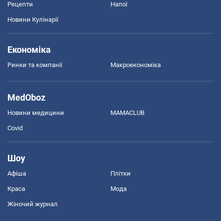
Рецепти
Напої
Новини Кулінарії
Економіка
Ринки та компанії
Макроекономіка
MedOboz
Новини медицини
MAMACLUB
Covid
Шоу
Афіша
Плітки
Краса
Мода
Жіночий журнал